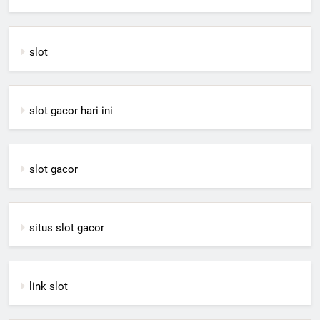
slot
slot gacor hari ini
slot gacor
situs slot gacor
link slot