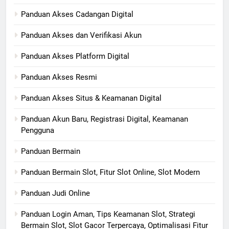
Panduan Akses Cadangan Digital
Panduan Akses dan Verifikasi Akun
Panduan Akses Platform Digital
Panduan Akses Resmi
Panduan Akses Situs & Keamanan Digital
Panduan Akun Baru, Registrasi Digital, Keamanan
Pengguna
Panduan Bermain
Panduan Bermain Slot, Fitur Slot Online, Slot Modern
Panduan Judi Online
Panduan Login Aman, Tips Keamanan Slot, Strategi
Bermain Slot, Slot Gacor Terpercaya, Optimalisasi Fitur