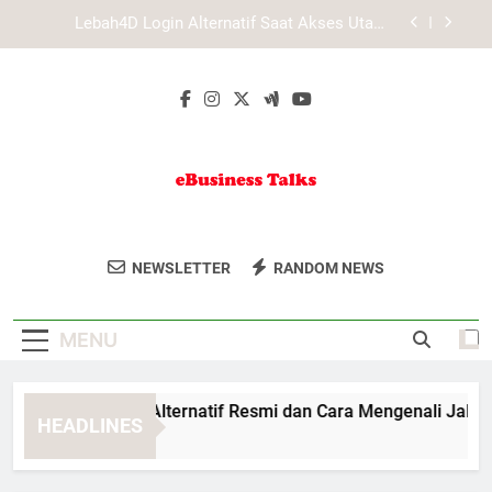
Skip
Terarah
Tips Daftar Edwinslot agar Registrasi Berjalan
to
Lancar untuk Pengguna Baru
content
Tips Daftar Lebah4D agar Proses Registrasi Lebih
Lancar dan Aman
EDWINSLOT Link Alternatif Resmi dan Cara
Mengenali Jalur Akses yang Valid
Lebah4D Login Alternatif Saat Akses Utama
Tidak Tersedia dengan Panduan Aman dan
Terarah
Tips Daftar Edwinslot agar Registrasi Berjalan
Lancar untuk Pengguna Baru
EBusiness Talks
Temukan Tips Dan Informasi Bisnis Digital
Tips Daftar Lebah4D agar Proses Registrasi Lebih
NEWSLETTER
RANDOM NEWS
Lancar dan Aman
Di EBusiness Talks.
MENU
WINSLOT Link Alternatif Resmi dan Cara Mengenali Jalur Aks
HEADLINES
Month Ago