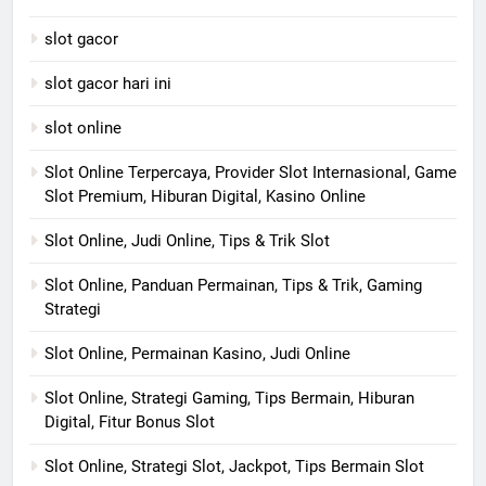
slot gacor
slot gacor hari ini
slot online
Slot Online Terpercaya, Provider Slot Internasional, Game
Slot Premium, Hiburan Digital, Kasino Online
Slot Online, Judi Online, Tips & Trik Slot
Slot Online, Panduan Permainan, Tips & Trik, Gaming
Strategi
Slot Online, Permainan Kasino, Judi Online
Slot Online, Strategi Gaming, Tips Bermain, Hiburan
Digital, Fitur Bonus Slot
Slot Online, Strategi Slot, Jackpot, Tips Bermain Slot