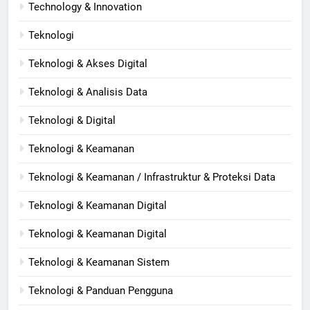
Technology & Innovation
Teknologi
Teknologi & Akses Digital
Teknologi & Analisis Data
Teknologi & Digital
Teknologi & Keamanan
Teknologi & Keamanan / Infrastruktur & Proteksi Data
Teknologi & Keamanan Digital​
Teknologi & Keamanan Digital
Teknologi & Keamanan Sistem
Teknologi & Panduan Pengguna