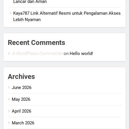
Lancar dan Aman
Kaya787 Link Alternatif Resmi untuk Pengalaman Akses
Lebih Nyaman
Recent Comments
A WordPress Commenter
on
Hello world!
Archives
June 2026
May 2026
April 2026
March 2026