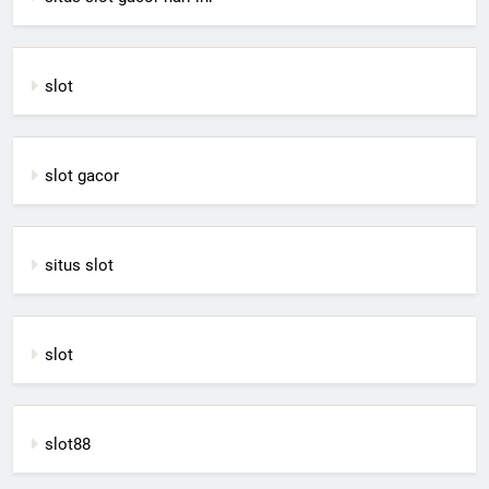
slot
slot gacor
situs slot
slot
slot88