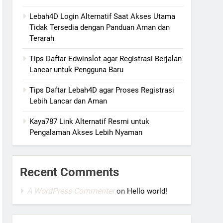
Lebah4D Login Alternatif Saat Akses Utama
Tidak Tersedia dengan Panduan Aman dan
Terarah
Tips Daftar Edwinslot agar Registrasi Berjalan
Lancar untuk Pengguna Baru
Tips Daftar Lebah4D agar Proses Registrasi
Lebih Lancar dan Aman
Kaya787 Link Alternatif Resmi untuk
Pengalaman Akses Lebih Nyaman
Recent Comments
A WordPress Commenter
on
Hello world!