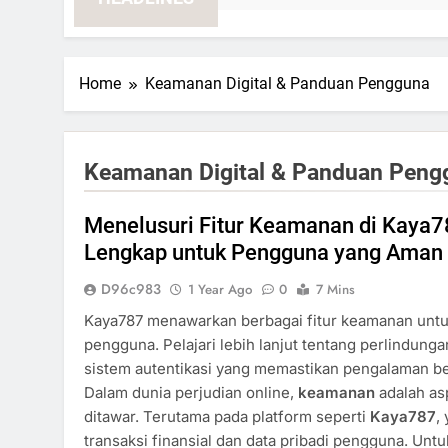
Home
Keamanan Digital & Panduan Pengguna
Keamanan Digital & Panduan Peng
Menelusuri Fitur Keamanan di Kaya7
Lengkap untuk Pengguna yang Aman
D96c983
1 Year Ago
0
7 Mins
Kaya787 menawarkan berbagai fitur keamanan untu
pengguna. Pelajari lebih lanjut tentang perlindungan
sistem autentikasi yang memastikan pengalaman b
Dalam dunia perjudian online,
keamanan
adalah as
ditawar. Terutama pada platform seperti
Kaya787
,
transaksi finansial dan data pribadi pengguna. Untu