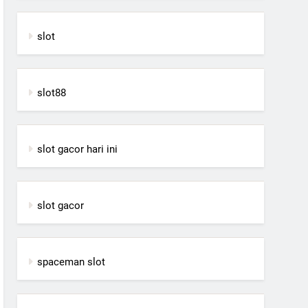
slot
slot88
slot gacor hari ini
slot gacor
spaceman slot