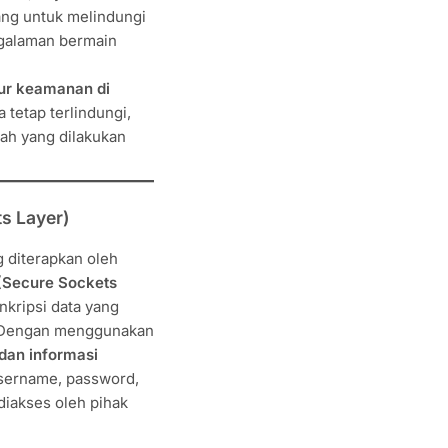
ang untuk melindungi
galaman bermain
itur keamanan di
tetap terlindungi,
ah yang dilakukan
s Layer)
g diterapkan oleh
(Secure Sockets
kripsi data yang
. Dengan menggunakan
dan informasi
sername, password,
diakses oleh pihak