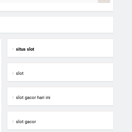
situs slot
slot
slot gacor hari ini
slot gacor