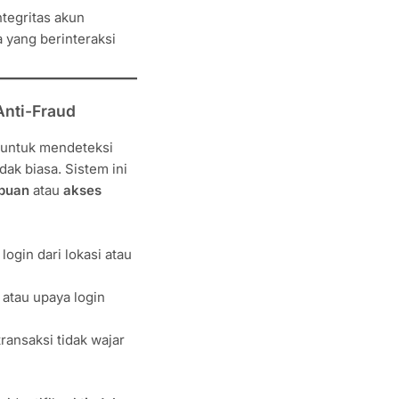
ntegritas akun
 yang berinteraksi
Anti-Fraud
untuk mendeteksi
dak biasa. Sistem ini
puan
atau
akses
ogin dari lokasi atau
 atau upaya login
transaksi tidak wajar