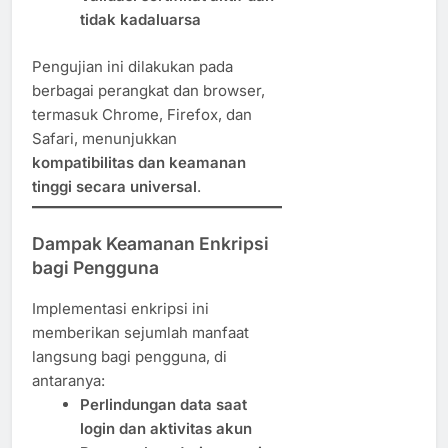
tidak kadaluarsa
Pengujian ini dilakukan pada
berbagai perangkat dan browser,
termasuk Chrome, Firefox, dan
Safari, menunjukkan
kompatibilitas dan keamanan
tinggi secara universal
.
Dampak Keamanan Enkripsi
bagi Pengguna
Implementasi enkripsi ini
memberikan sejumlah manfaat
langsung bagi pengguna, di
antaranya:
Perlindungan data saat
login dan aktivitas akun