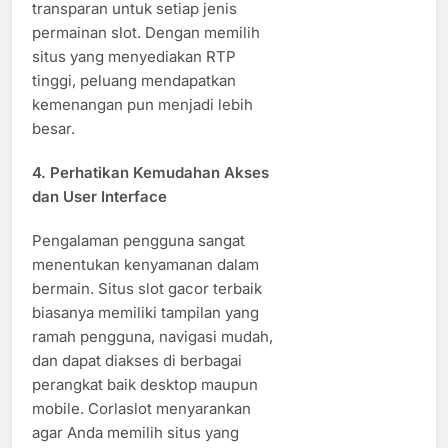
transparan untuk setiap jenis
permainan slot. Dengan memilih
situs yang menyediakan RTP
tinggi, peluang mendapatkan
kemenangan pun menjadi lebih
besar.
4. Perhatikan Kemudahan Akses
dan User Interface
Pengalaman pengguna sangat
menentukan kenyamanan dalam
bermain. Situs slot gacor terbaik
biasanya memiliki tampilan yang
ramah pengguna, navigasi mudah,
dan dapat diakses di berbagai
perangkat baik desktop maupun
mobile. Corlaslot menyarankan
agar Anda memilih situs yang