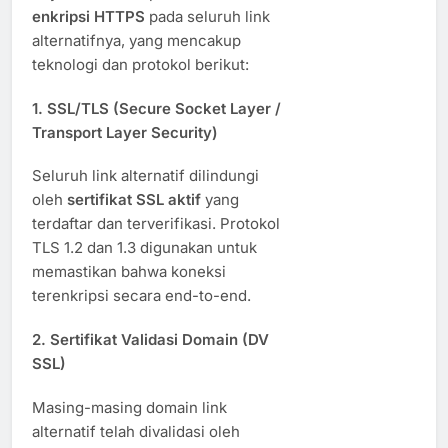
enkripsi HTTPS
pada seluruh link
alternatifnya, yang mencakup
teknologi dan protokol berikut:
1.
SSL/TLS (Secure Socket Layer /
Transport Layer Security)
Seluruh link alternatif dilindungi
oleh
sertifikat SSL aktif
yang
terdaftar dan terverifikasi. Protokol
TLS 1.2 dan 1.3 digunakan untuk
memastikan bahwa koneksi
terenkripsi secara end-to-end.
2.
Sertifikat Validasi Domain (DV
SSL)
Masing-masing domain link
alternatif telah divalidasi oleh