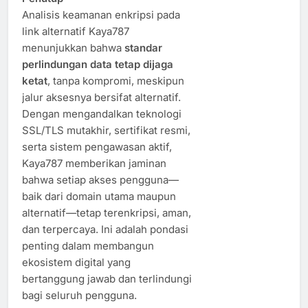
Analisis keamanan enkripsi pada
link alternatif Kaya787
menunjukkan bahwa
standar
perlindungan data tetap dijaga
ketat
, tanpa kompromi, meskipun
jalur aksesnya bersifat alternatif.
Dengan mengandalkan teknologi
SSL/TLS mutakhir, sertifikat resmi,
serta sistem pengawasan aktif,
Kaya787 memberikan jaminan
bahwa setiap akses pengguna—
baik dari domain utama maupun
alternatif—tetap terenkripsi, aman,
dan terpercaya. Ini adalah pondasi
penting dalam membangun
ekosistem digital yang
bertanggung jawab dan terlindungi
bagi seluruh pengguna.