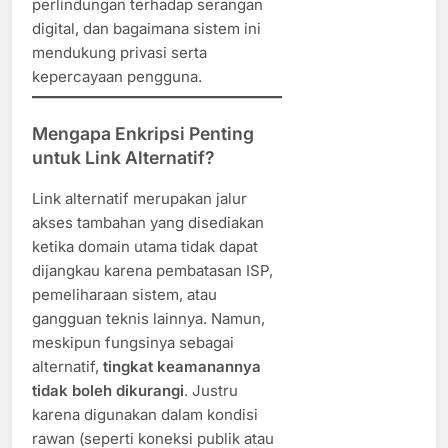
perlindungan terhadap serangan
digital, dan bagaimana sistem ini
mendukung privasi serta
kepercayaan pengguna.
Mengapa Enkripsi Penting
untuk Link Alternatif?
Link alternatif merupakan jalur
akses tambahan yang disediakan
ketika domain utama tidak dapat
dijangkau karena pembatasan ISP,
pemeliharaan sistem, atau
gangguan teknis lainnya. Namun,
meskipun fungsinya sebagai
alternatif,
tingkat keamanannya
tidak boleh dikurangi
. Justru
karena digunakan dalam kondisi
rawan (seperti koneksi publik atau