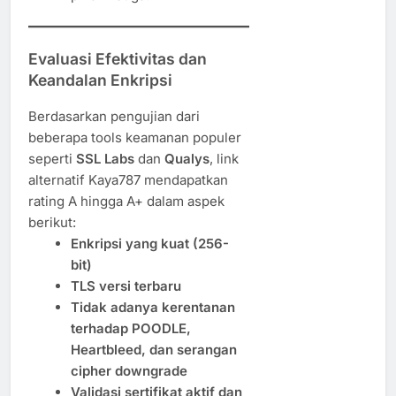
Evaluasi Efektivitas dan
Keandalan Enkripsi
Berdasarkan pengujian dari
beberapa tools keamanan populer
seperti
SSL Labs
dan
Qualys
, link
alternatif Kaya787 mendapatkan
rating A hingga A+ dalam aspek
berikut:
Enkripsi yang kuat (256-
bit)
TLS versi terbaru
Tidak adanya kerentanan
terhadap POODLE,
Heartbleed, dan serangan
cipher downgrade
Validasi sertifikat aktif dan