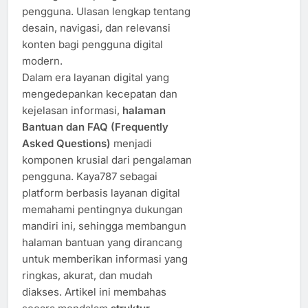
pengguna. Ulasan lengkap tentang
desain, navigasi, dan relevansi
konten bagi pengguna digital
modern.
Dalam era layanan digital yang
mengedepankan kecepatan dan
kejelasan informasi,
halaman
Bantuan dan FAQ (Frequently
Asked Questions)
menjadi
komponen krusial dari pengalaman
pengguna. Kaya787 sebagai
platform berbasis layanan digital
memahami pentingnya dukungan
mandiri ini, sehingga membangun
halaman bantuan yang dirancang
untuk memberikan informasi yang
ringkas, akurat, dan mudah
diakses. Artikel ini membahas