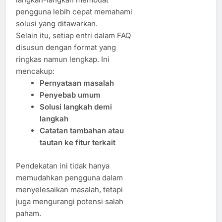
pengguna lebih cepat memahami
solusi yang ditawarkan.
Selain itu, setiap entri dalam FAQ
disusun dengan format yang
ringkas namun lengkap. Ini
mencakup:
Pernyataan masalah
Penyebab umum
Solusi langkah demi
langkah
Catatan tambahan atau
tautan ke fitur terkait
Pendekatan ini tidak hanya
memudahkan pengguna dalam
menyelesaikan masalah, tetapi
juga mengurangi potensi salah
paham.