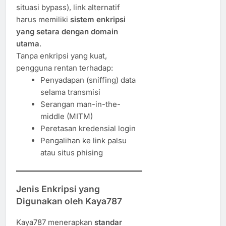
situasi bypass), link alternatif
harus memiliki
sistem enkripsi
yang setara dengan domain
utama
.
Tanpa enkripsi yang kuat,
pengguna rentan terhadap:
Penyadapan (sniffing) data
selama transmisi
Serangan man-in-the-
middle (MITM)
Peretasan kredensial login
Pengalihan ke link palsu
atau situs phising
Jenis Enkripsi yang
Digunakan oleh Kaya787
Kaya787 menerapkan
standar