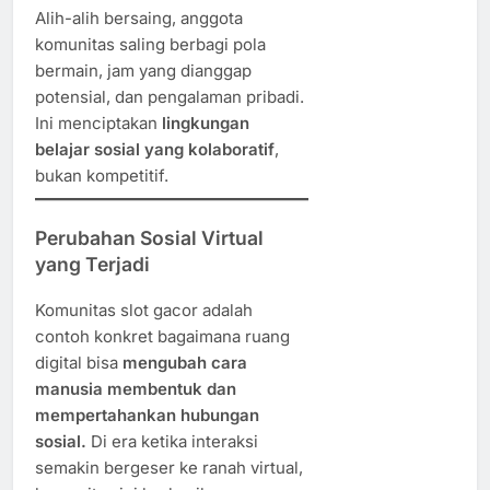
Alih-alih bersaing, anggota
komunitas saling berbagi pola
bermain, jam yang dianggap
potensial, dan pengalaman pribadi.
Ini menciptakan
lingkungan
belajar sosial yang kolaboratif
,
bukan kompetitif.
Perubahan Sosial Virtual
yang Terjadi
Komunitas slot gacor adalah
contoh konkret bagaimana ruang
digital bisa
mengubah cara
manusia membentuk dan
mempertahankan hubungan
sosial.
Di era ketika interaksi
semakin bergeser ke ranah virtual,