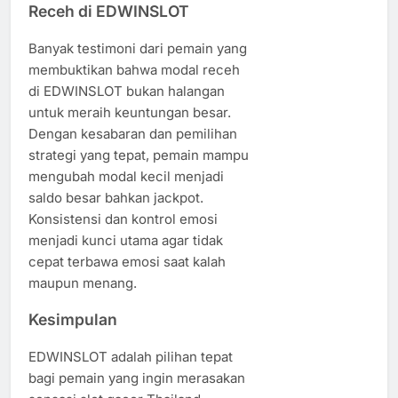
Receh di EDWINSLOT
Banyak testimoni dari pemain yang
membuktikan bahwa modal receh
di EDWINSLOT bukan halangan
untuk meraih keuntungan besar.
Dengan kesabaran dan pemilihan
strategi yang tepat, pemain mampu
mengubah modal kecil menjadi
saldo besar bahkan jackpot.
Konsistensi dan kontrol emosi
menjadi kunci utama agar tidak
cepat terbawa emosi saat kalah
maupun menang.
Kesimpulan
EDWINSLOT adalah pilihan tepat
bagi pemain yang ingin merasakan