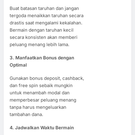
Buat batasan taruhan dan jangan
tergoda menaikkan taruhan secara
drastis saat mengalami kekalahan.
Bermain dengan taruhan kecil
secara konsisten akan memberi
peluang menang lebih lama.
3.
Manfaatkan Bonus dengan
Optimal
Gunakan bonus deposit, cashback,
dan free spin sebaik mungkin
untuk menambah modal dan
memperbesar peluang menang
tanpa harus mengeluarkan
tambahan dana.
4.
Jadwalkan Waktu Bermain