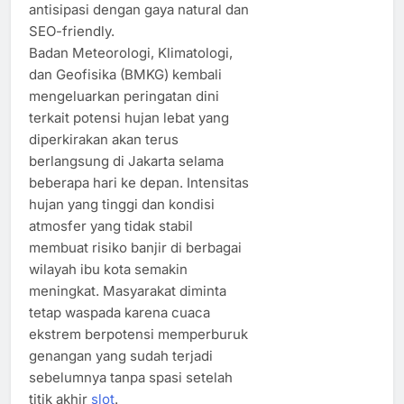
antisipasi dengan gaya natural dan
SEO-friendly.
Badan Meteorologi, Klimatologi,
dan Geofisika (BMKG) kembali
mengeluarkan peringatan dini
terkait potensi hujan lebat yang
diperkirakan akan terus
berlangsung di Jakarta selama
beberapa hari ke depan. Intensitas
hujan yang tinggi dan kondisi
atmosfer yang tidak stabil
membuat risiko banjir di berbagai
wilayah ibu kota semakin
meningkat. Masyarakat diminta
tetap waspada karena cuaca
ekstrem berpotensi memperburuk
genangan yang sudah terjadi
sebelumnya tanpa spasi setelah
titik akhir
slot
.