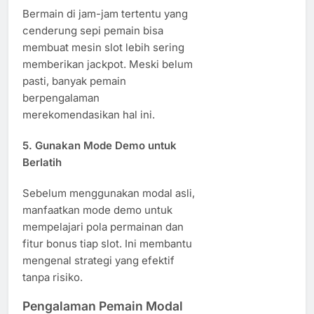
Bermain di jam-jam tertentu yang
cenderung sepi pemain bisa
membuat mesin slot lebih sering
memberikan jackpot. Meski belum
pasti, banyak pemain
berpengalaman
merekomendasikan hal ini.
5.
Gunakan Mode Demo untuk
Berlatih
Sebelum menggunakan modal asli,
manfaatkan mode demo untuk
mempelajari pola permainan dan
fitur bonus tiap slot. Ini membantu
mengenal strategi yang efektif
tanpa risiko.
Pengalaman Pemain Modal