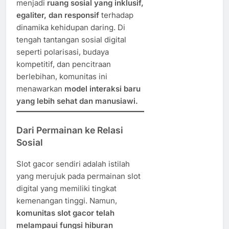
menjadi
ruang sosial yang inklusif,
egaliter, dan responsif
terhadap
dinamika kehidupan daring. Di
tengah tantangan sosial digital
seperti polarisasi, budaya
kompetitif, dan pencitraan
berlebihan, komunitas ini
menawarkan
model interaksi baru
yang lebih sehat dan manusiawi.
Dari Permainan ke Relasi
Sosial
Slot gacor sendiri adalah istilah
yang merujuk pada permainan slot
digital yang memiliki tingkat
kemenangan tinggi. Namun,
komunitas slot gacor telah
melampaui fungsi hiburan