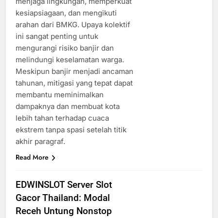
menjaga lingkungan, memperkuat
kesiapsiagaan, dan mengikuti
arahan dari BMKG. Upaya kolektif
ini sangat penting untuk
mengurangi risiko banjir dan
melindungi keselamatan warga.
Meskipun banjir menjadi ancaman
tahunan, mitigasi yang tepat dapat
membantu meminimalkan
dampaknya dan membuat kota
lebih tahan terhadap cuaca
ekstrem tanpa spasi setelah titik
akhir paragraf.
Read More
EDWINSLOT Server Slot
Gacor Thailand: Modal
Receh Untung Nonstop