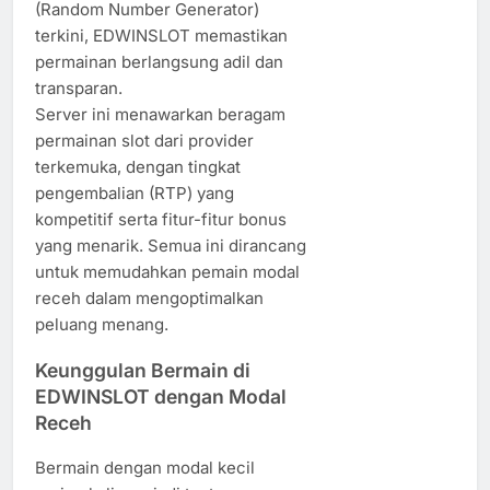
(Random Number Generator)
terkini, EDWINSLOT memastikan
permainan berlangsung adil dan
transparan.
Server ini menawarkan beragam
permainan slot dari provider
terkemuka, dengan tingkat
pengembalian (RTP) yang
kompetitif serta fitur-fitur bonus
yang menarik. Semua ini dirancang
untuk memudahkan pemain modal
receh dalam mengoptimalkan
peluang menang.
Keunggulan Bermain di
EDWINSLOT dengan Modal
Receh
Bermain dengan modal kecil