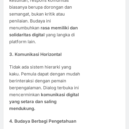
kesulitan, respons komunitas
biasanya berupa dorongan dan
semangat, bukan kritik atau
penilaian. Budaya ini
menumbuhkan
rasa memiliki dan
solidaritas digital
yang langka di
platform lain.
3.
Komunikasi Horizontal
Tidak ada sistem hierarki yang
kaku. Pemula dapat dengan mudah
berinteraksi dengan pemain
berpengalaman. Dialog terbuka ini
mencerminkan
komunikasi digital
yang setara dan saling
mendukung.
4.
Budaya Berbagi Pengetahuan