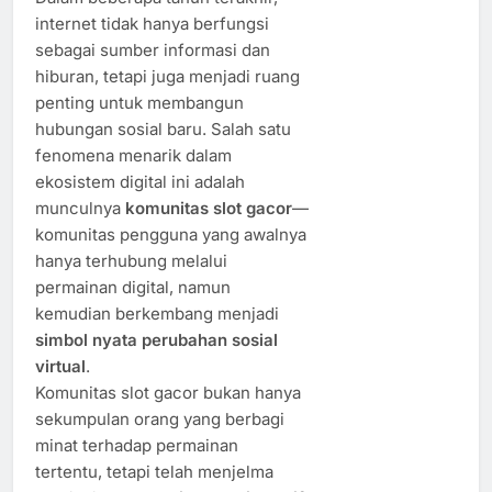
internet tidak hanya berfungsi
sebagai sumber informasi dan
hiburan, tetapi juga menjadi ruang
penting untuk membangun
hubungan sosial baru. Salah satu
fenomena menarik dalam
ekosistem digital ini adalah
munculnya
komunitas slot gacor
—
komunitas pengguna yang awalnya
hanya terhubung melalui
permainan digital, namun
kemudian berkembang menjadi
simbol nyata perubahan sosial
virtual
.
Komunitas slot gacor bukan hanya
sekumpulan orang yang berbagi
minat terhadap permainan
tertentu, tetapi telah menjelma