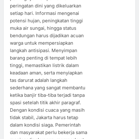
peringatan dini yang dikeluarkan
setiap hari. Informasi mengenai
potensi hujan, peningkatan tinggi
muka air sungai, hingga status
bendungan harus dijadikan acuan
warga untuk mempersiapkan
langkah antisipasi. Menyimpan
barang penting di tempat lebih
tinggi, memastikan listrik dalam
keadaan aman, serta menyiapkan
tas darurat adalah langkah
sederhana yang sangat membantu
ketika banjir tiba-tiba terjadi tanpa
spasi setelah titik akhir paragraf.
Dengan kondisi cuaca yang masih
tidak stabil, Jakarta harus tetap
dalam kondisi siaga. Pemerintah
dan masyarakat perlu bekerja sama