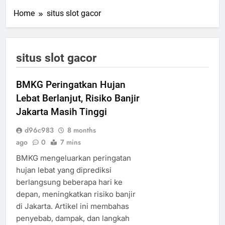
Home
situs slot gacor
situs slot gacor
BMKG Peringatkan Hujan
Lebat Berlanjut, Risiko Banjir
Jakarta Masih Tinggi
d96c983
8 months
ago
0
7 mins
BMKG mengeluarkan peringatan
hujan lebat yang diprediksi
berlangsung beberapa hari ke
depan, meningkatkan risiko banjir
di Jakarta. Artikel ini membahas
penyebab, dampak, dan langkah