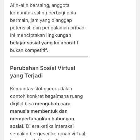
Alih-alih bersaing, anggota
komunitas saling berbagi pola
bermain, jam yang dianggap
potensial, dan pengalaman pribadi.
Ini menciptakan
lingkungan
belajar sosial yang kolaboratif
,
bukan kompetitif.
Perubahan Sosial Virtual
yang Terjadi
Komunitas slot gacor adalah
contoh konkret bagaimana ruang
digital bisa
mengubah cara
manusia membentuk dan
mempertahankan hubungan
sosial.
Di era ketika interaksi
semakin bergeser ke ranah virtual,