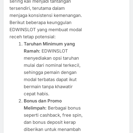
sering kali menjadi tantangan
tersendiri, terutama dalam
menjaga konsistensi kemenangan.
Berikut beberapa keunggulan
EDWINSLOT yang membuat modal
receh tetap potensial:
Taruhan Minimum yang
Ramah:
EDWINSLOT
menyediakan opsi taruhan
mulai dari nominal terkecil,
sehingga pemain dengan
modal terbatas dapat ikut
bermain tanpa khawatir
cepat habis.
Bonus dan Promo
Melimpah:
Berbagai bonus
seperti cashback, free spin,
dan bonus deposit kerap
diberikan untuk menambah