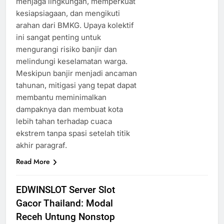
menjaga lingkungan, memperkuat
kesiapsiagaan, dan mengikuti
arahan dari BMKG. Upaya kolektif
ini sangat penting untuk
mengurangi risiko banjir dan
melindungi keselamatan warga.
Meskipun banjir menjadi ancaman
tahunan, mitigasi yang tepat dapat
membantu meminimalkan
dampaknya dan membuat kota
lebih tahan terhadap cuaca
ekstrem tanpa spasi setelah titik
akhir paragraf.
Read More
EDWINSLOT Server Slot
Gacor Thailand: Modal
Receh Untung Nonstop