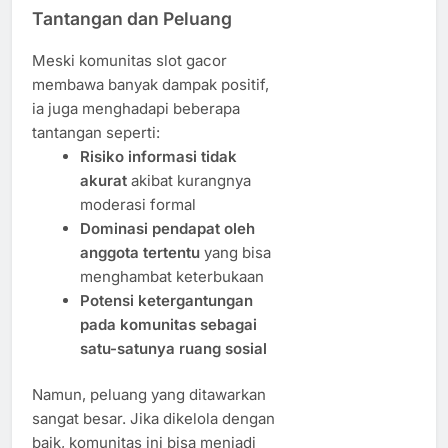
Tantangan dan Peluang
Meski komunitas slot gacor
membawa banyak dampak positif,
ia juga menghadapi beberapa
tantangan seperti:
Risiko informasi tidak
akurat
akibat kurangnya
moderasi formal
Dominasi pendapat oleh
anggota tertentu
yang bisa
menghambat keterbukaan
Potensi ketergantungan
pada komunitas sebagai
satu-satunya ruang sosial
Namun, peluang yang ditawarkan
sangat besar. Jika dikelola dengan
baik, komunitas ini bisa menjadi