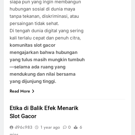
siapa pun yang ingin membangun
hubungan sosial di dunia maya
tanpa tekanan, diskriminasi, atau
persaingan tidak sehat.
Di tengah dunia digital yang sering
kali terlalu cepat dan penuh citra,
komunitas slot gacor
mengajarkan bahwa hubungan
yang tulus masih mungkin tumbuh
—selama ada ruang yang
mendukung dan nilai bersama
yang dijunjung tinggi.
Read More
Etika di Balik Efek Menarik
Slot Gacor
d96c983
1 year ago
0
6
mins