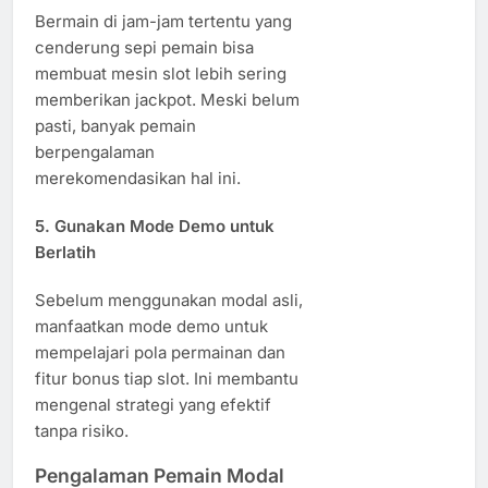
Bermain di jam-jam tertentu yang
cenderung sepi pemain bisa
membuat mesin slot lebih sering
memberikan jackpot. Meski belum
pasti, banyak pemain
berpengalaman
merekomendasikan hal ini.
5.
Gunakan Mode Demo untuk
Berlatih
Sebelum menggunakan modal asli,
manfaatkan mode demo untuk
mempelajari pola permainan dan
fitur bonus tiap slot. Ini membantu
mengenal strategi yang efektif
tanpa risiko.
Pengalaman Pemain Modal