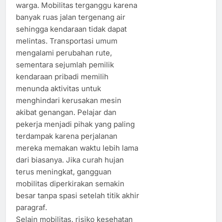
warga. Mobilitas terganggu karena
banyak ruas jalan tergenang air
sehingga kendaraan tidak dapat
melintas. Transportasi umum
mengalami perubahan rute,
sementara sejumlah pemilik
kendaraan pribadi memilih
menunda aktivitas untuk
menghindari kerusakan mesin
akibat genangan. Pelajar dan
pekerja menjadi pihak yang paling
terdampak karena perjalanan
mereka memakan waktu lebih lama
dari biasanya. Jika curah hujan
terus meningkat, gangguan
mobilitas diperkirakan semakin
besar tanpa spasi setelah titik akhir
paragraf.
Selain mobilitas, risiko kesehatan