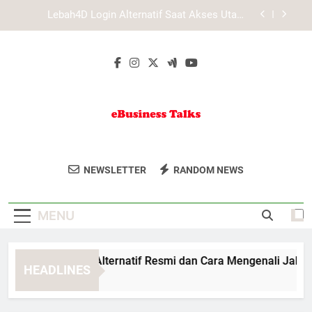
Skip
Terarah
Tips Daftar Edwinslot agar Registrasi Berjalan
to
Lancar untuk Pengguna Baru
content
Tips Daftar Lebah4D agar Proses Registrasi Lebih
Lancar dan Aman
EDWINSLOT Link Alternatif Resmi dan Cara
Mengenali Jalur Akses yang Valid
Lebah4D Login Alternatif Saat Akses Utama
Tidak Tersedia dengan Panduan Aman dan
Terarah
Tips Daftar Edwinslot agar Registrasi Berjalan
Lancar untuk Pengguna Baru
EBusiness Talks
Temukan Tips Dan Informasi Bisnis Digital
Tips Daftar Lebah4D agar Proses Registrasi Lebih
NEWSLETTER
RANDOM NEWS
Lancar dan Aman
Di EBusiness Talks.
MENU
WINSLOT Link Alternatif Resmi dan Cara Mengenali Jalur Akse
HEADLINES
onth Ago