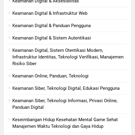
Keamanan Digital & Aksesibilitas
Keamanan Digital & Infrastruktur Web
Keamanan Digital & Panduan Pengguna
Keamanan Digital & Sistem Autentikasi
Keamanan Digital, Sistem Otentikasi Modern,
Infrastruktur Identitas, Teknologi Verifikasi, Manajemen
Risiko Siber
Keamanan Online, Panduan, Teknologi
Keamanan Siber, Teknologi Digital, Edukasi Pengguna
Keamanan Siber, Teknologi Informasi, Privasi Online,
Panduan Digital
Keseimbangan Hidup Kesehatan Mental Game Sehat
Manajemen Waktu Teknologi dan Gaya Hidup