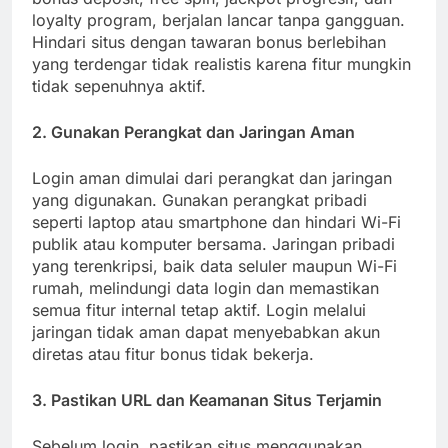
loyalty program, berjalan lancar tanpa gangguan.
Hindari situs dengan tawaran bonus berlebihan
yang terdengar tidak realistis karena fitur mungkin
tidak sepenuhnya aktif.
2. Gunakan Perangkat dan Jaringan Aman
Login aman dimulai dari perangkat dan jaringan
yang digunakan. Gunakan perangkat pribadi
seperti laptop atau smartphone dan hindari Wi-Fi
publik atau komputer bersama. Jaringan pribadi
yang terenkripsi, baik data seluler maupun Wi-Fi
rumah, melindungi data login dan memastikan
semua fitur internal tetap aktif. Login melalui
jaringan tidak aman dapat menyebabkan akun
diretas atau fitur bonus tidak bekerja.
3. Pastikan URL dan Keamanan Situs Terjamin
Sebelum login, pastikan situs menggunakan