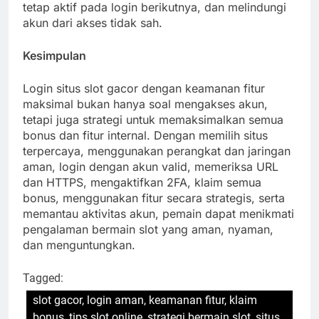
tetap aktif pada login berikutnya, dan melindungi
akun dari akses tidak sah.
Kesimpulan
Login situs slot gacor dengan keamanan fitur
maksimal bukan hanya soal mengakses akun,
tetapi juga strategi untuk memaksimalkan semua
bonus dan fitur internal. Dengan memilih situs
terpercaya, menggunakan perangkat dan jaringan
aman, login dengan akun valid, memeriksa URL
dan HTTPS, mengaktifkan 2FA, klaim semua
bonus, menggunakan fitur secara strategis, serta
memantau aktivitas akun, pemain dapat menikmati
pengalaman bermain slot yang aman, nyaman,
dan menguntungkan.
Tagged:
slot gacor, login aman, keamanan fitur, klaim
bonus, tips slot online, strategi bermain slot, situs