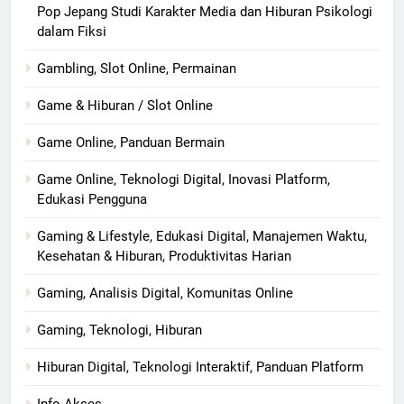
Pop Jepang Studi Karakter Media dan Hiburan Psikologi
dalam Fiksi
Gambling, Slot Online, Permainan
Game & Hiburan / Slot Online
Game Online, Panduan Bermain
Game Online, Teknologi Digital, Inovasi Platform,
Edukasi Pengguna
Gaming & Lifestyle, Edukasi Digital, Manajemen Waktu,
Kesehatan & Hiburan, Produktivitas Harian
Gaming, Analisis Digital, Komunitas Online
Gaming, Teknologi, Hiburan
Hiburan Digital, Teknologi Interaktif, Panduan Platform