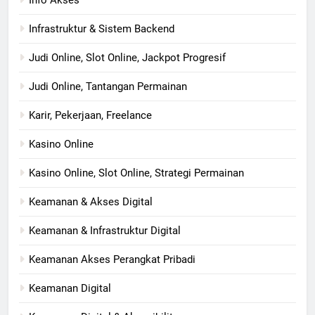
Info Akses
Infrastruktur & Sistem Backend
Judi Online, Slot Online, Jackpot Progresif
Judi Online, Tantangan Permainan
Karir, Pekerjaan, Freelance
Kasino Online
Kasino Online, Slot Online, Strategi Permainan
Keamanan & Akses Digital
Keamanan & Infrastruktur Digital
Keamanan Akses Perangkat Pribadi
Keamanan Digital