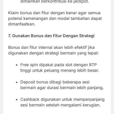
dimainkan berkontribusi ke jackpot.
Klaim bonus dan fitur dengan benar agar semua
potensi kemenangan dan modal tambahan dapat
dimanfaatkan.
7. Gunakan Bonus dan Fitur Dengan Strategi
Bonus dan fitur internal akan lebih efektif jika
digunakan dengan strategi bermain yang tepat:
Free spin dipakai pada slot dengan RTP
tinggi untuk peluang menang lebih besar.
Deposit bonus dibagi beberapa sesi
bermain agar durasi bermain lebih panjang.
Cashback digunakan untuk memperpanjang
sesi bermain setelah mengalami kerugian.