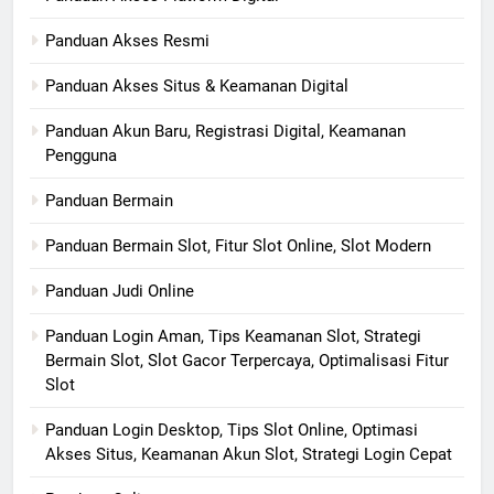
Panduan Akses Resmi
Panduan Akses Situs & Keamanan Digital
Panduan Akun Baru, Registrasi Digital, Keamanan
Pengguna
Panduan Bermain
Panduan Bermain Slot, Fitur Slot Online, Slot Modern
Panduan Judi Online
Panduan Login Aman, Tips Keamanan Slot, Strategi
Bermain Slot, Slot Gacor Terpercaya, Optimalisasi Fitur
Slot
Panduan Login Desktop, Tips Slot Online, Optimasi
Akses Situs, Keamanan Akun Slot, Strategi Login Cepat