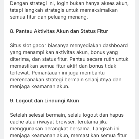
Dengan strategi ini, login bukan hanya akses akun,
tetapi langkah strategis untuk memaksimalkan
semua fitur dan peluang menang.
8. Pantau Aktivitas Akun dan Status Fitur
Situs slot gacor biasanya menyediakan dashboard
yang menampilkan aktivitas akun, bonus yang
diterima, dan status fitur. Pantau secara rutin untuk
memastikan semua fitur aktif dan bonus tidak
terlewat. Pemantauan ini juga membantu
merencanakan strategi bermain selanjutnya dan
menjaga keamanan akun.
9. Logout dan Lindungi Akun
Setelah selesai bermain, selalu logout dan hapus
cache atau riwayat browser, terutama jika
menggunakan perangkat bersama. Langkah ini
menjaga keamanan akun, memastikan semua fitur