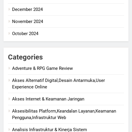
December 2024
November 2024
October 2024
Categories
Adventure & RPG Game Review
Akses Alternatif Digital,Desain Antarmuka,User
Experience Online
Akses Internet & Keamanan Jaringan
Aksesibilitas Platform,Keandalan Layanan,Keamanan
Pengguna,Infrastruktur Web
Analisis Infrastruktur & Kinerja Sistem