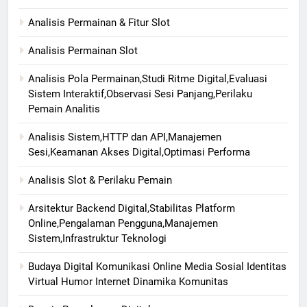
Analisis Permainan & Fitur Slot
Analisis Permainan Slot
Analisis Pola Permainan,Studi Ritme Digital,Evaluasi
Sistem Interaktif,Observasi Sesi Panjang,Perilaku
Pemain Analitis
Analisis Sistem,HTTP dan API,Manajemen
Sesi,Keamanan Akses Digital,Optimasi Performa
Analisis Slot & Perilaku Pemain
Arsitektur Backend Digital,Stabilitas Platform
Online,Pengalaman Pengguna,Manajemen
Sistem,Infrastruktur Teknologi
Budaya Digital Komunikasi Online Media Sosial Identitas
Virtual Humor Internet Dinamika Komunitas