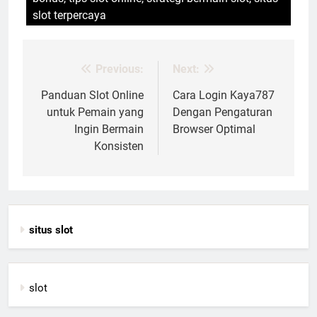
slot terpercaya
Previous:
Next:
Post
navigation
Panduan Slot Online
Cara Login Kaya787
untuk Pemain yang
Dengan Pengaturan
Ingin Bermain
Browser Optimal
Konsisten
situs slot
slot