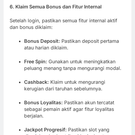
6. Klaim Semua Bonus dan Fitur Internal
Setelah login, pastikan semua fitur internal aktif
dan bonus diklaim:
Bonus Deposit:
Pastikan deposit pertama
atau harian diklaim.
Free Spin:
Gunakan untuk meningkatkan
peluang menang tanpa mengurangi modal.
Cashback:
Klaim untuk mengurangi
kerugian dari taruhan sebelumnya.
Bonus Loyalitas:
Pastikan akun tercatat
sebagai pemain aktif agar fitur loyalitas
berjalan.
Jackpot Progresif:
Pastikan slot yang