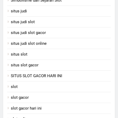
Simbolisme dan Sejarah Slot
situs judi
situs judi slot
situs judi slot gacor
situs judi slot online
situs slot
situs slot gacor
SITUS SLOT GACOR HARI INI
slot
slot gacor
slot gacor hari ini