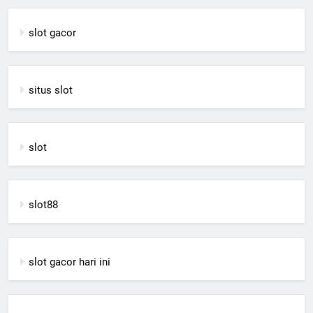
slot gacor
situs slot
slot
slot88
slot gacor hari ini