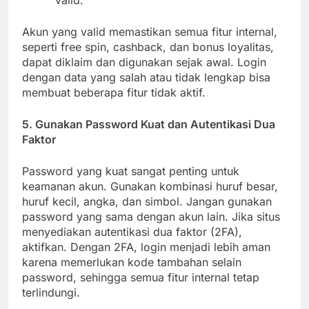
valid.
Akun yang valid memastikan semua fitur internal,
seperti free spin, cashback, dan bonus loyalitas,
dapat diklaim dan digunakan sejak awal. Login
dengan data yang salah atau tidak lengkap bisa
membuat beberapa fitur tidak aktif.
5. Gunakan Password Kuat dan Autentikasi Dua
Faktor
Password yang kuat sangat penting untuk
keamanan akun. Gunakan kombinasi huruf besar,
huruf kecil, angka, dan simbol. Jangan gunakan
password yang sama dengan akun lain. Jika situs
menyediakan autentikasi dua faktor (2FA),
aktifkan. Dengan 2FA, login menjadi lebih aman
karena memerlukan kode tambahan selain
password, sehingga semua fitur internal tetap
terlindungi.