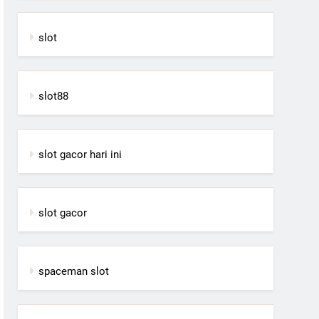
slot
slot88
slot gacor hari ini
slot gacor
spaceman slot