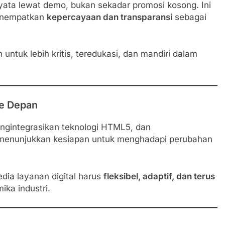
yata lewat demo, bukan sekadar promosi kosong. Ini
menempatkan
kepercayaan dan transparansi
sebagai
ntuk lebih kritis, teredukasi, dan mandiri dalam
ke Depan
ngintegrasikan teknologi HTML5, dan
 menunjukkan kesiapan untuk menghadapi perubahan
dia layanan digital harus
fleksibel, adaptif, dan terus
ika industri.