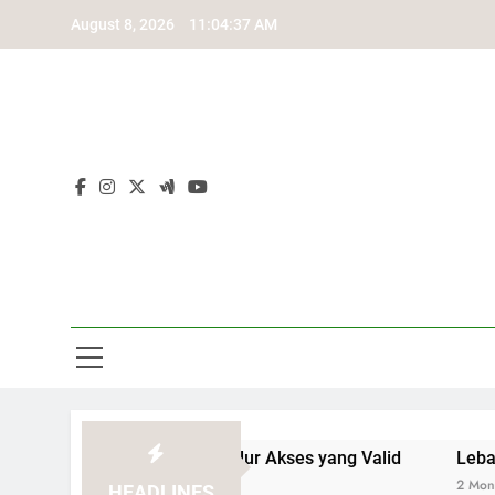
Skip
August 8, 2026
11:04:38 AM
to
content
EBu
Temukan Ti
ara Mengenali Jalur Akses yang Valid
Lebah4D Login A
2 Months Ago
HEADLINES