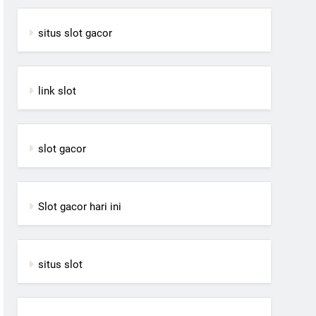
situs slot gacor
link slot
slot gacor
Slot gacor hari ini
situs slot