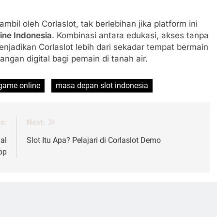
bil oleh Corlaslot, tak berlebihan jika platform ini
ine Indonesia
. Kombinasi antara edukasi, akses tanpa
njadikan Corlaslot lebih dari sekadar tempat bermain
gan digital bagi pemain di tanah air.
 game online
masa depan slot indonesia
s:
Next:
al
Slot Itu Apa? Pelajari di Corlaslot Demo
op