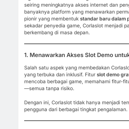
seiring meningkatnya akses internet dan pe
banyaknya platform yang menawarkan perma
pionir yang membentuk
standar baru dalam 
sekadar penyedia game, Corlaslot menjadi pa
berkembang di masa depan.
1. Menawarkan Akses Slot Demo untu
Salah satu aspek yang membedakan Corlaslo
yang terbuka dan inklusif. Fitur
slot demo gra
mencoba berbagai game, memahami fitur-fitu
—semua tanpa risiko.
Dengan ini, Corlaslot tidak hanya menjadi te
pengguna dari berbagai tingkat pengalaman.