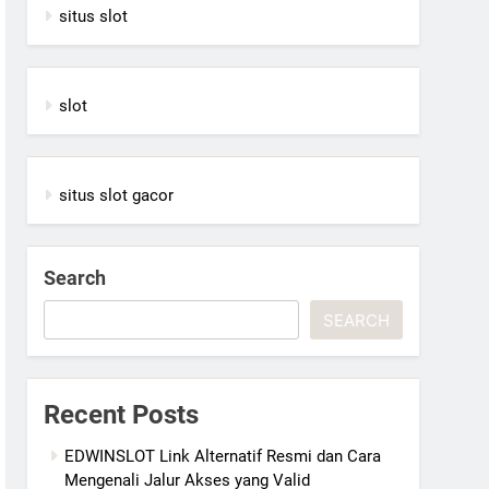
situs slot
slot
situs slot gacor
Search
SEARCH
Recent Posts
EDWINSLOT Link Alternatif Resmi dan Cara
Mengenali Jalur Akses yang Valid