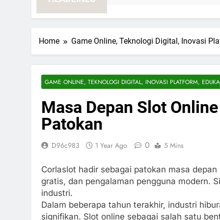
Home
Game Online, Teknologi Digital, Inovasi P
GAME ONLINE, TEKNOLOGI DIGITAL, INOVASI PLATFORM, EDUK
Masa Depan Slot Online 
Patokan
0
D96c983
1 Year Ago
5 Mins
Corlaslot hadir sebagai patokan masa depan s
gratis, dan pengalaman pengguna modern. S
industri.
Dalam beberapa tahun terakhir, industri hibu
signifikan. Slot online sebagai salah satu be