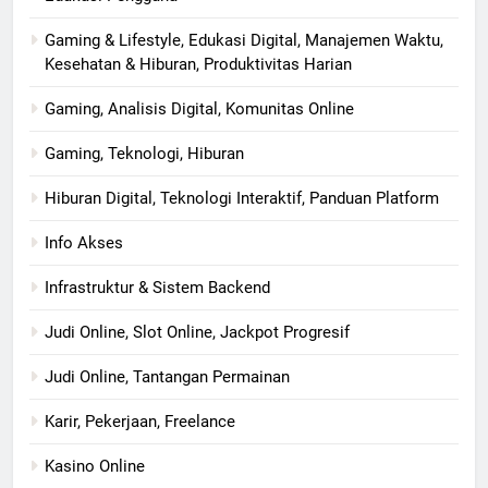
Gaming & Lifestyle, Edukasi Digital, Manajemen Waktu,
Kesehatan & Hiburan, Produktivitas Harian
Gaming, Analisis Digital, Komunitas Online
Gaming, Teknologi, Hiburan
Hiburan Digital, Teknologi Interaktif, Panduan Platform
Info Akses
Infrastruktur & Sistem Backend
Judi Online, Slot Online, Jackpot Progresif
Judi Online, Tantangan Permainan
Karir, Pekerjaan, Freelance
Kasino Online