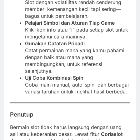
Slot dengan volatilitas rendah cenderung
memberi kemenangan kecil tapi sering—
bagus untuk pembelajaran.
Pelajari Simbol dan Aturan Tiap Game
Klik ikon info atau “i” pada setiap slot untuk
mengetahui cara mainnya.
Gunakan Catatan Pribadi
Catat permainan mana yang kamu pahami
dengan baik atau mana yang
membingungkan, untuk referensi
selanjutnya.
Uji Coba Kombinasi Spin
Coba main manual, auto-spin, dan berbagai
variasi taruhan untuk melihat hasil berbeda.
Penutup
Bermain slot tidak harus langsung dengan uang
asli atau keberanian besar. Lewat fitur
Corlaslot