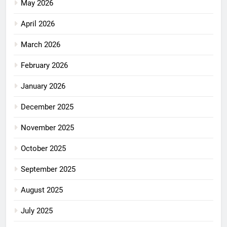
May 2026
April 2026
March 2026
February 2026
January 2026
December 2025
November 2025
October 2025
September 2025
August 2025
July 2025