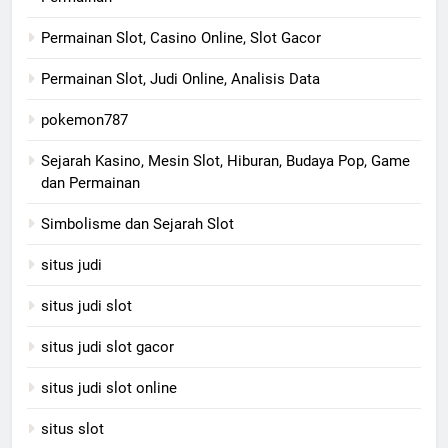
Permainan Slot, Casino Online, Slot Gacor
Permainan Slot, Judi Online, Analisis Data
pokemon787
Sejarah Kasino, Mesin Slot, Hiburan, Budaya Pop, Game
dan Permainan
Simbolisme dan Sejarah Slot
situs judi
situs judi slot
situs judi slot gacor
situs judi slot online
situs slot