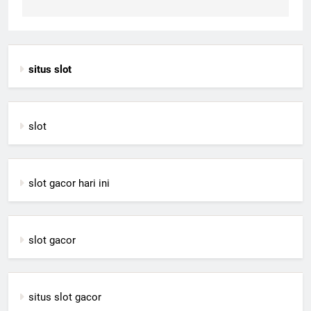
situs slot
slot
slot gacor hari ini
slot gacor
situs slot gacor