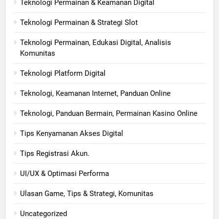
Teknologi Permainan & Keamanan Digital
Teknologi Permainan & Strategi Slot
Teknologi Permainan, Edukasi Digital, Analisis
Komunitas
Teknologi Platform Digital
Teknologi, Keamanan Internet, Panduan Online
Teknologi, Panduan Bermain, Permainan Kasino Online
Tips Kenyamanan Akses Digital
Tips Registrasi Akun.
UI/UX & Optimasi Performa
Ulasan Game, Tips & Strategi, Komunitas
Uncategorized