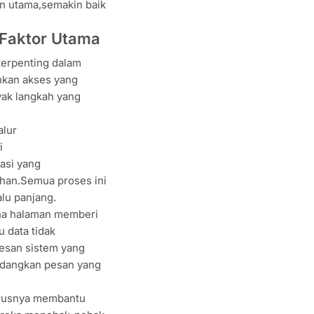
n utama,semakin baik
Faktor Utama
erpenting dalam
nkan akses yang
yak langkah yang
alur
i
asi yang
uhan.Semua proses ini
alu panjang.
ana halaman memberi
u data tidak
esan sistem yang
edangkan pesan yang
arusnya membantu