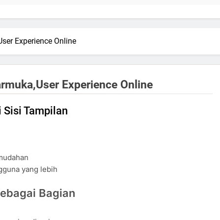
User Experience Online
tarmuka,User Experience Online
 Sisi Tampilan
kemudahan
guna yang lebih
sebagai Bagian