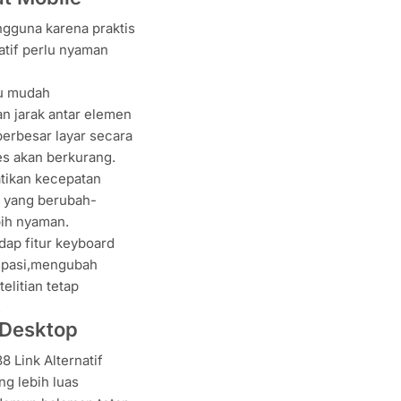
ngguna karena praktis
atif perlu nyaman
lu mudah
n jarak antar elemen
perbesar layar secara
es akan berkurang.
tikan kecepatan
 yang berubah-
bih nyaman.
dap fitur keyboard
spasi,mengubah
elitian tetap
.
 Desktop
 Link Alternatif
ng lebih luas