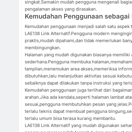
singkat.Semakin mudah pengguna mengenali bagia
pengalaman akses yang dirasakan.
Kemudahan Penggunaan sebagai 
Kemudahan penggunaan menjadi salah satu aspek t
LAE138 Link Alternatif.Pengguna modern mengingi
praktis,mudah dipahami,dan tidak memerlukan ban
membingungkan.
Halaman yang mudah digunakan biasanya memiliki 
sederhana.Pengguna membuka halaman,memaham
tampilan,menemukan area akses,memeriksa inform
dibutuhkan,lalu melanjutkan aktivitas sesuai kebut
sebaiknya dapat dilakukan tanpa instruksi yang terl
Kemudahan penggunaan juga terlihat dari bagaim
arahan.Jika ada kendala,seperti halaman lambat ata
sesuai,pengguna membutuhkan pesan yang jelas.P
terlalu teknis dapat membuat pengguna bingung,s
terlalu umum bisa terasa kurang membantu.
LAE138 Link Alternatif yang mudah digunakan seh