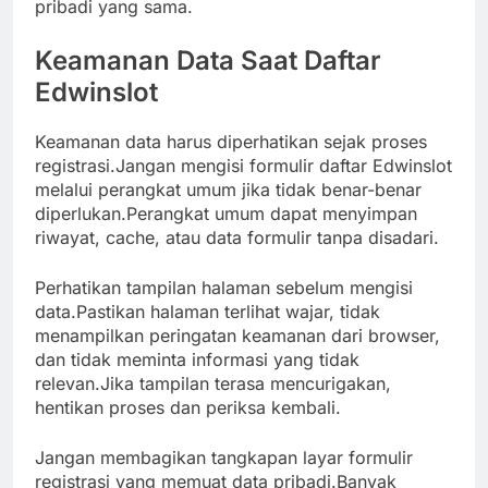
pribadi yang sama.
Keamanan Data Saat Daftar
Edwinslot
Keamanan data harus diperhatikan sejak proses
registrasi.Jangan mengisi formulir daftar Edwinslot
melalui perangkat umum jika tidak benar-benar
diperlukan.Perangkat umum dapat menyimpan
riwayat, cache, atau data formulir tanpa disadari.
Perhatikan tampilan halaman sebelum mengisi
data.Pastikan halaman terlihat wajar, tidak
menampilkan peringatan keamanan dari browser,
dan tidak meminta informasi yang tidak
relevan.Jika tampilan terasa mencurigakan,
hentikan proses dan periksa kembali.
Jangan membagikan tangkapan layar formulir
registrasi yang memuat data pribadi.Banyak