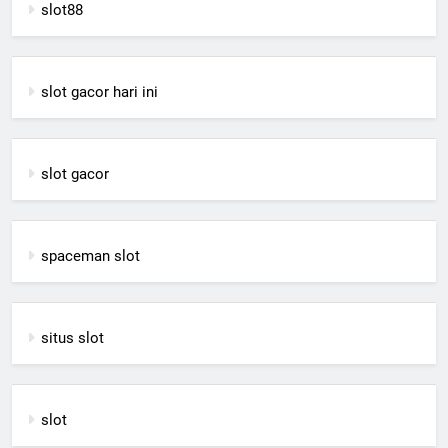
slot88
slot gacor hari ini
slot gacor
spaceman slot
situs slot
slot