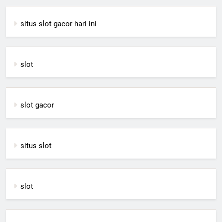
situs slot gacor hari ini
slot
slot gacor
situs slot
slot