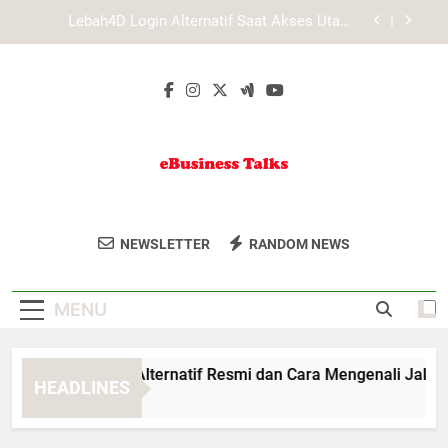
Skip
Terarah
Tips Daftar Edwinslot agar Registrasi Berjalan
to
Lancar untuk Pengguna Baru
content
Tips Daftar Lebah4D agar Proses Registrasi Lebih
Lancar dan Aman
EDWINSLOT Link Alternatif Resmi dan Cara
Mengenali Jalur Akses yang Valid
Lebah4D Login Alternatif Saat Akses Utama
Tidak Tersedia dengan Panduan Aman dan
Terarah
Tips Daftar Edwinslot agar Registrasi Berjalan
Lancar untuk Pengguna Baru
EBusiness Talks
Temukan Tips Dan Informasi Bisnis Digital
Tips Daftar Lebah4D agar Proses Registrasi Lebih
NEWSLETTER
RANDOM NEWS
Lancar dan Aman
Di EBusiness Talks.
MENU
WINSLOT Link Alternatif Resmi dan Cara Mengenali Jalur Akse
HEADLINES
onth Ago