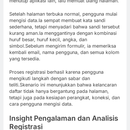
menutup aplikasi lain, lalu memuat ulang halaman.
Setelah halaman terbuka normal, pengguna mulai
mengisi data.Ia sempat membuat kata sandi
sederhana, tetapi menyadari bahwa sandi tersebut
kurang aman.Ia menggantinya dengan kombinasi
huruf besar, huruf kecil, angka, dan
simbol.Sebelum mengirim formulir, ia memeriksa
kembali email, nama pengguna, dan semua kolom
yang tersedia.
Proses registrasi berhasil karena pengguna
mengikuti langkah dengan sabar dan
teliti.Skenario ini menunjukkan bahwa kelancaran
daftar tidak hanya bergantung pada halaman,
tetapi juga pada kesiapan perangkat, koneksi, dan
cara pengguna mengisi data.
Insight Pengalaman dan Analisis
Registrasi