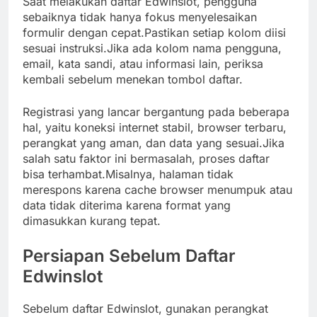
Saat melakukan daftar Edwinslot, pengguna
sebaiknya tidak hanya fokus menyelesaikan
formulir dengan cepat.Pastikan setiap kolom diisi
sesuai instruksi.Jika ada kolom nama pengguna,
email, kata sandi, atau informasi lain, periksa
kembali sebelum menekan tombol daftar.
Registrasi yang lancar bergantung pada beberapa
hal, yaitu koneksi internet stabil, browser terbaru,
perangkat yang aman, dan data yang sesuai.Jika
salah satu faktor ini bermasalah, proses daftar
bisa terhambat.Misalnya, halaman tidak
merespons karena cache browser menumpuk atau
data tidak diterima karena format yang
dimasukkan kurang tepat.
Persiapan Sebelum Daftar
Edwinslot
Sebelum daftar Edwinslot, gunakan perangkat