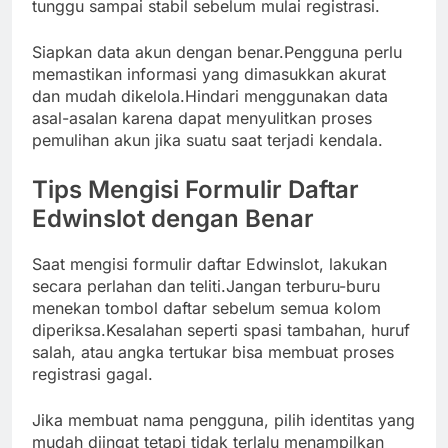
tunggu sampai stabil sebelum mulai registrasi.
Siapkan data akun dengan benar.Pengguna perlu
memastikan informasi yang dimasukkan akurat
dan mudah dikelola.Hindari menggunakan data
asal-asalan karena dapat menyulitkan proses
pemulihan akun jika suatu saat terjadi kendala.
Tips Mengisi Formulir Daftar
Edwinslot dengan Benar
Saat mengisi formulir daftar Edwinslot, lakukan
secara perlahan dan teliti.Jangan terburu-buru
menekan tombol daftar sebelum semua kolom
diperiksa.Kesalahan seperti spasi tambahan, huruf
salah, atau angka tertukar bisa membuat proses
registrasi gagal.
Jika membuat nama pengguna, pilih identitas yang
mudah diingat tetapi tidak terlalu menampilkan