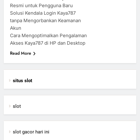
Resmi untuk Pengguna Baru
Solusi Kendala Login Kaya787
tanpa Mengorbankan Keamanan
Akun
Cara Mengoptimalkan Pengalaman
Akses Kaya787 di HP dan Desktop
Read More
situs slot
slot
slot gacor hari ini