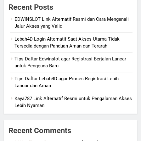
Recent Posts
EDWINSLOT Link Alternatif Resmi dan Cara Mengenali
Jalur Akses yang Valid
Lebah4D Login Alternatif Saat Akses Utama Tidak
Tersedia dengan Panduan Aman dan Terarah
Tips Daftar Edwinslot agar Registrasi Berjalan Lancar
untuk Pengguna Baru
Tips Daftar Lebah4D agar Proses Registrasi Lebih
Lancar dan Aman
Kaya787 Link Alternatif Resmi untuk Pengalaman Akses
Lebih Nyaman
Recent Comments