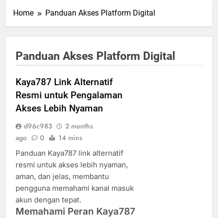
Home
Panduan Akses Platform Digital
Panduan Akses Platform Digital
Kaya787 Link Alternatif
Resmi untuk Pengalaman
Akses Lebih Nyaman
d96c983
2 months
ago
0
14 mins
Panduan Kaya787 link alternatif
resmi untuk akses lebih nyaman,
aman, dan jelas, membantu
pengguna memahami kanal masuk
akun dengan tepat.
Memahami Peran Kaya787