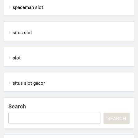
spaceman slot
situs slot
slot
situs slot gacor
Search
SEARCH