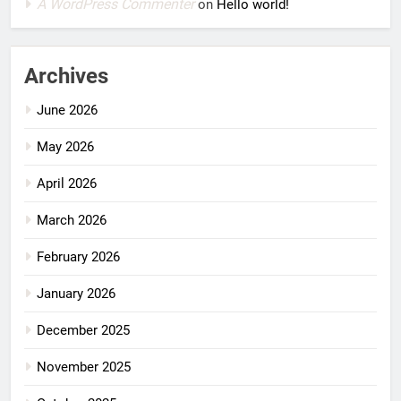
A WordPress Commenter
on
Hello world!
Archives
June 2026
May 2026
April 2026
March 2026
February 2026
January 2026
December 2025
November 2025