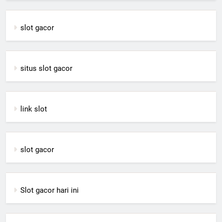
slot gacor
situs slot gacor
link slot
slot gacor
Slot gacor hari ini