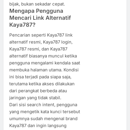
bijak, bukan sekadar cepat.
Mengapa Pengguna
Mencari Link Alternatif
Kaya787?
Pencarian seperti Kaya787 link
alternatif resmi, Kaya787 login,
Kaya787 resmi, dan Kaya787
alternatif biasanya muncul ketika
pengguna mengalami kendala saat
membuka halaman utama. Kondisi
ini bisa terjadi pada siapa saja,
terutama ketika akses dilakukan
dari perangkat berbeda atau
jaringan yang tidak stabil.
Dari sisi search intent, pengguna
yang mengetik kata kunci tersebut
umumnya sudah mengenal brand
Kaya787 dan ingin langsung