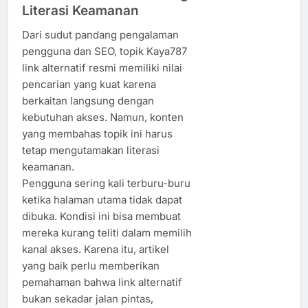
Literasi Keamanan
Dari sudut pandang pengalaman
pengguna dan SEO, topik Kaya787
link alternatif resmi memiliki nilai
pencarian yang kuat karena
berkaitan langsung dengan
kebutuhan akses. Namun, konten
yang membahas topik ini harus
tetap mengutamakan literasi
keamanan.
Pengguna sering kali terburu-buru
ketika halaman utama tidak dapat
dibuka. Kondisi ini bisa membuat
mereka kurang teliti dalam memilih
kanal akses. Karena itu, artikel
yang baik perlu memberikan
pemahaman bahwa link alternatif
bukan sekadar jalan pintas,