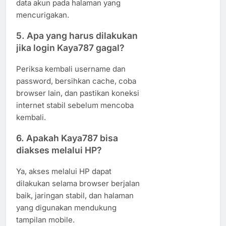
data akun pada halaman yang
mencurigakan.
5. Apa yang harus dilakukan
jika login Kaya787 gagal?
Periksa kembali username dan
password, bersihkan cache, coba
browser lain, dan pastikan koneksi
internet stabil sebelum mencoba
kembali.
6. Apakah Kaya787 bisa
diakses melalui HP?
Ya, akses melalui HP dapat
dilakukan selama browser berjalan
baik, jaringan stabil, dan halaman
yang digunakan mendukung
tampilan mobile.