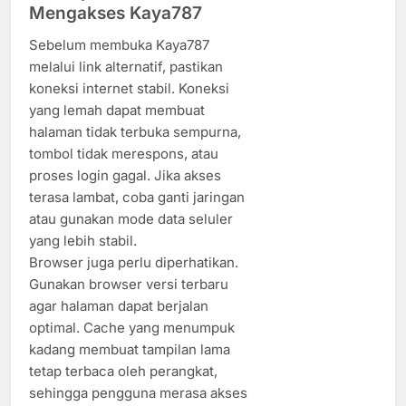
Mengakses Kaya787
Sebelum membuka Kaya787
melalui link alternatif, pastikan
koneksi internet stabil. Koneksi
yang lemah dapat membuat
halaman tidak terbuka sempurna,
tombol tidak merespons, atau
proses login gagal. Jika akses
terasa lambat, coba ganti jaringan
atau gunakan mode data seluler
yang lebih stabil.
Browser juga perlu diperhatikan.
Gunakan browser versi terbaru
agar halaman dapat berjalan
optimal. Cache yang menumpuk
kadang membuat tampilan lama
tetap terbaca oleh perangkat,
sehingga pengguna merasa akses