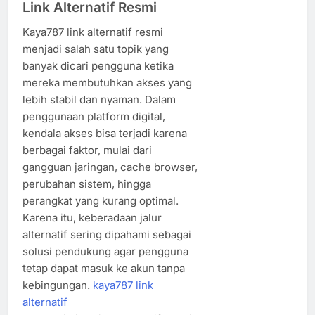
Link Alternatif Resmi
Kaya787 link alternatif resmi
menjadi salah satu topik yang
banyak dicari pengguna ketika
mereka membutuhkan akses yang
lebih stabil dan nyaman. Dalam
penggunaan platform digital,
kendala akses bisa terjadi karena
berbagai faktor, mulai dari
gangguan jaringan, cache browser,
perubahan sistem, hingga
perangkat yang kurang optimal.
Karena itu, keberadaan jalur
alternatif sering dipahami sebagai
solusi pendukung agar pengguna
tetap dapat masuk ke akun tanpa
kebingungan.
kaya787 link
alternatif