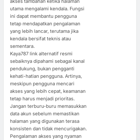
akses tambahan ketika halaman
utama mengalami kendala. Fungsi
ini dapat membantu pengguna
tetap mendapatkan pengalaman
yang lebih lancar, terutama jika
kendala bersifat teknis atau
sementara.
Kaya787 link alternatif resmi
sebaiknya dipahami sebagai kanal
pendukung, bukan pengganti
kehati-hatian pengguna. Artinya,
meskipun pengguna mencari
akses yang lebih cepat, keamanan
tetap harus menjadi prioritas.
Jangan terburu-buru memasukkan
data akun sebelum memastikan
halaman yang digunakan terasa
konsisten dan tidak mencurigakan.
Pengalaman akses yang nyaman