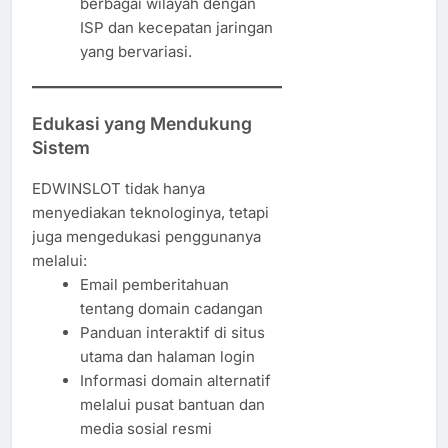
berbagai wilayah dengan
ISP dan kecepatan jaringan
yang bervariasi.
Edukasi yang Mendukung
Sistem
EDWINSLOT tidak hanya
menyediakan teknologinya, tetapi
juga mengedukasi penggunanya
melalui:
Email pemberitahuan
tentang domain cadangan
Panduan interaktif di situs
utama dan halaman login
Informasi domain alternatif
melalui pusat bantuan dan
media sosial resmi