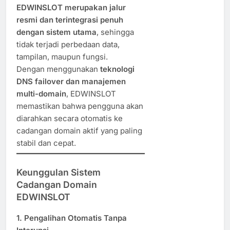
EDWINSLOT merupakan jalur
resmi dan terintegrasi penuh
dengan sistem utama
, sehingga
tidak terjadi perbedaan data,
tampilan, maupun fungsi.
Dengan menggunakan
teknologi
DNS failover dan manajemen
multi-domain
, EDWINSLOT
memastikan bahwa pengguna akan
diarahkan secara otomatis ke
cadangan domain aktif yang paling
stabil dan cepat.
Keunggulan Sistem
Cadangan Domain
EDWINSLOT
1. Pengalihan Otomatis Tanpa