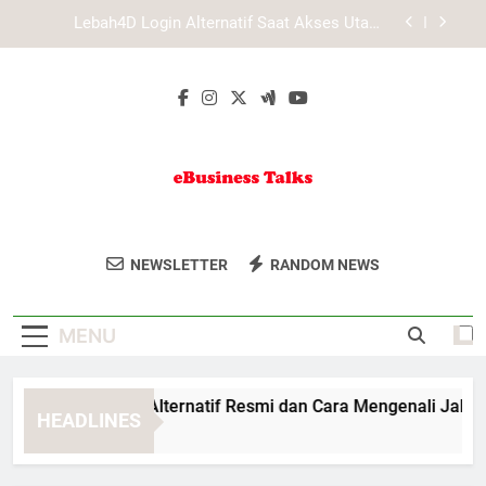
Skip
Terarah
Tips Daftar Edwinslot agar Registrasi Berjalan
to
Lancar untuk Pengguna Baru
content
Tips Daftar Lebah4D agar Proses Registrasi Lebih
Lancar dan Aman
EDWINSLOT Link Alternatif Resmi dan Cara
Mengenali Jalur Akses yang Valid
Lebah4D Login Alternatif Saat Akses Utama
Tidak Tersedia dengan Panduan Aman dan
Terarah
Tips Daftar Edwinslot agar Registrasi Berjalan
Lancar untuk Pengguna Baru
EBusiness Talks
Temukan Tips Dan Informasi Bisnis Digital
Tips Daftar Lebah4D agar Proses Registrasi Lebih
NEWSLETTER
RANDOM NEWS
Lancar dan Aman
Di EBusiness Talks.
MENU
WINSLOT Link Alternatif Resmi dan Cara Mengenali Jalur Aks
HEADLINES
Month Ago