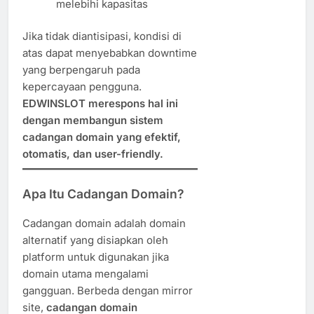
melebihi kapasitas
Jika tidak diantisipasi, kondisi di
atas dapat menyebabkan downtime
yang berpengaruh pada
kepercayaan pengguna.
EDWINSLOT merespons hal ini
dengan membangun sistem
cadangan domain yang efektif,
otomatis, dan user-friendly.
Apa Itu Cadangan Domain?
Cadangan domain adalah domain
alternatif yang disiapkan oleh
platform untuk digunakan jika
domain utama mengalami
gangguan. Berbeda dengan mirror
site,
cadangan domain