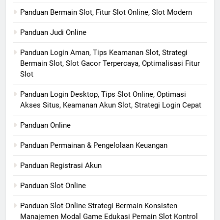
Panduan Bermain Slot, Fitur Slot Online, Slot Modern
Panduan Judi Online
Panduan Login Aman, Tips Keamanan Slot, Strategi
Bermain Slot, Slot Gacor Terpercaya, Optimalisasi Fitur
Slot
Panduan Login Desktop, Tips Slot Online, Optimasi
Akses Situs, Keamanan Akun Slot, Strategi Login Cepat
Panduan Online
Panduan Permainan & Pengelolaan Keuangan
Panduan Registrasi Akun
Panduan Slot Online
Panduan Slot Online Strategi Bermain Konsisten
Manajemen Modal Game Edukasi Pemain Slot Kontrol