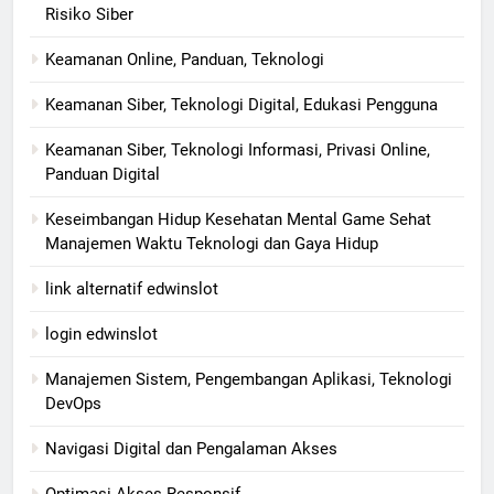
Risiko Siber
Keamanan Online, Panduan, Teknologi
Keamanan Siber, Teknologi Digital, Edukasi Pengguna
Keamanan Siber, Teknologi Informasi, Privasi Online,
Panduan Digital
Keseimbangan Hidup Kesehatan Mental Game Sehat
Manajemen Waktu Teknologi dan Gaya Hidup
link alternatif edwinslot
login edwinslot
Manajemen Sistem, Pengembangan Aplikasi, Teknologi
DevOps
Navigasi Digital dan Pengalaman Akses