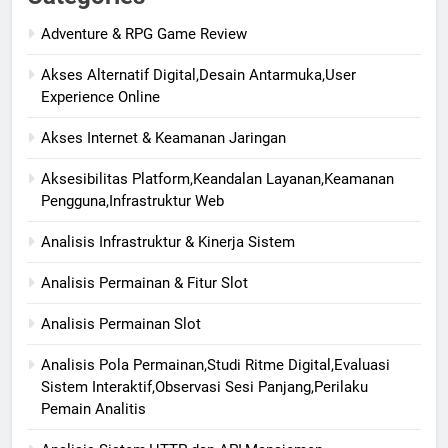
Adventure & RPG Game Review
Akses Alternatif Digital,Desain Antarmuka,User
Experience Online
Akses Internet & Keamanan Jaringan
Aksesibilitas Platform,Keandalan Layanan,Keamanan
Pengguna,Infrastruktur Web
Analisis Infrastruktur & Kinerja Sistem
Analisis Permainan & Fitur Slot
Analisis Permainan Slot
Analisis Pola Permainan,Studi Ritme Digital,Evaluasi
Sistem Interaktif,Observasi Sesi Panjang,Perilaku
Pemain Analitis