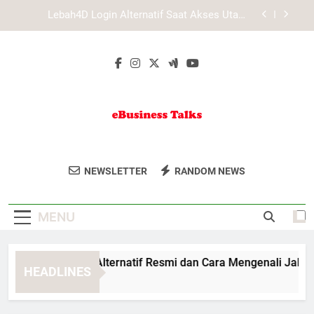
Skip
Terarah
Tips Daftar Edwinslot agar Registrasi Berjalan
to
Lancar untuk Pengguna Baru
content
Tips Daftar Lebah4D agar Proses Registrasi Lebih
Lancar dan Aman
EDWINSLOT Link Alternatif Resmi dan Cara
Mengenali Jalur Akses yang Valid
Lebah4D Login Alternatif Saat Akses Utama
Tidak Tersedia dengan Panduan Aman dan
Terarah
Tips Daftar Edwinslot agar Registrasi Berjalan
Lancar untuk Pengguna Baru
EBusiness Talks
Temukan Tips Dan Informasi Bisnis Digital
Tips Daftar Lebah4D agar Proses Registrasi Lebih
NEWSLETTER
RANDOM NEWS
Lancar dan Aman
Di EBusiness Talks.
MENU
WINSLOT Link Alternatif Resmi dan Cara Mengenali Jalur Aks
HEADLINES
Month Ago