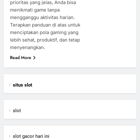
prioritas yang jelas, Anda bisa
menikmati game tanpa
mengganggu aktivitas harian.
Terapkan panduan di atas untuk
menciptakan pola gaming yang
lebih sehat, produktif, dan tetap
menyenangkan.
Read More
situs slot
slot
slot gacor hari ini