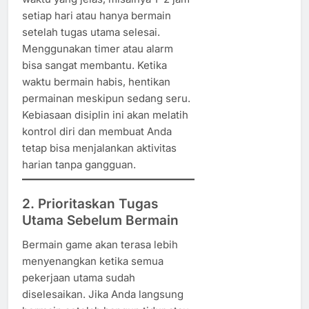
setiap hari atau hanya bermain
setelah tugas utama selesai.
Menggunakan timer atau alarm
bisa sangat membantu. Ketika
waktu bermain habis, hentikan
permainan meskipun sedang seru.
Kebiasaan disiplin ini akan melatih
kontrol diri dan membuat Anda
tetap bisa menjalankan aktivitas
harian tanpa gangguan.
2. Prioritaskan Tugas
Utama Sebelum Bermain
Bermain game akan terasa lebih
menyenangkan ketika semua
pekerjaan utama sudah
diselesaikan. Jika Anda langsung