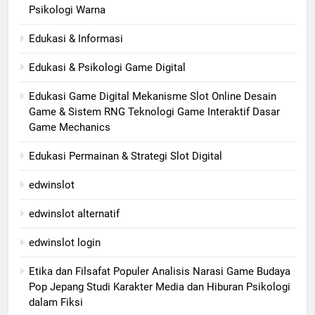
Psikologi Warna
Edukasi & Informasi
Edukasi & Psikologi Game Digital
Edukasi Game Digital Mekanisme Slot Online Desain
Game & Sistem RNG Teknologi Game Interaktif Dasar
Game Mechanics
Edukasi Permainan & Strategi Slot Digital
edwinslot
edwinslot alternatif
edwinslot login
Etika dan Filsafat Populer Analisis Narasi Game Budaya
Pop Jepang Studi Karakter Media dan Hiburan Psikologi
dalam Fiksi