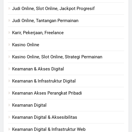
Judi Online, Slot Online, Jackpot Progresif
Judi Online, Tantangan Permainan
Karir, Pekerjaan, Freelance
Kasino Online
Kasino Online, Slot Online, Strategi Permainan
Keamanan & Akses Digital
Keamanan & Infrastruktur Digital
Keamanan Akses Perangkat Pribadi
Keamanan Digital
Keamanan Digital & Aksesibilitas
Keamanan Digital & Infrastruktur Web