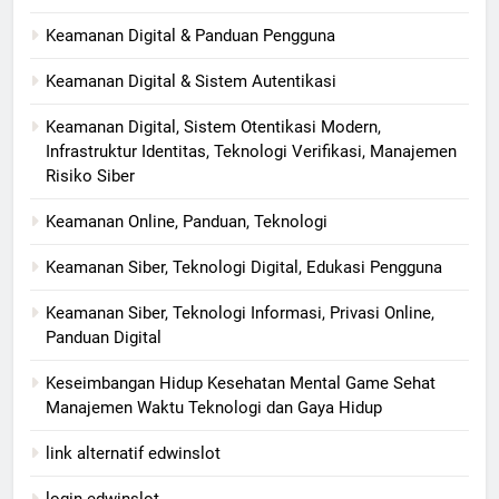
Keamanan Digital & Panduan Pengguna
Keamanan Digital & Sistem Autentikasi
Keamanan Digital, Sistem Otentikasi Modern,
Infrastruktur Identitas, Teknologi Verifikasi, Manajemen
Risiko Siber
Keamanan Online, Panduan, Teknologi
Keamanan Siber, Teknologi Digital, Edukasi Pengguna
Keamanan Siber, Teknologi Informasi, Privasi Online,
Panduan Digital
Keseimbangan Hidup Kesehatan Mental Game Sehat
Manajemen Waktu Teknologi dan Gaya Hidup
link alternatif edwinslot
login edwinslot