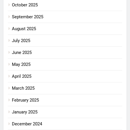
October 2025
September 2025
August 2025
July 2025
June 2025
May 2025
April 2025
March 2025
February 2025
January 2025
December 2024