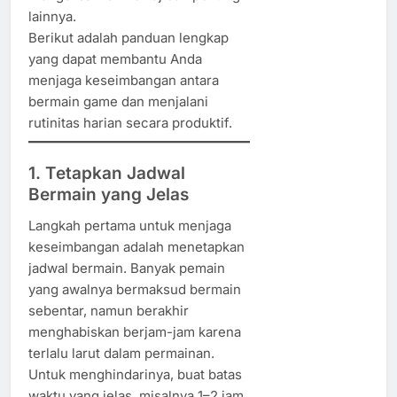
lainnya.
Berikut adalah panduan lengkap
yang dapat membantu Anda
menjaga keseimbangan antara
bermain game dan menjalani
rutinitas harian secara produktif.
1. Tetapkan Jadwal
Bermain yang Jelas
Langkah pertama untuk menjaga
keseimbangan adalah menetapkan
jadwal bermain. Banyak pemain
yang awalnya bermaksud bermain
sebentar, namun berakhir
menghabiskan berjam-jam karena
terlalu larut dalam permainan.
Untuk menghindarinya, buat batas
waktu yang jelas, misalnya 1–2 jam