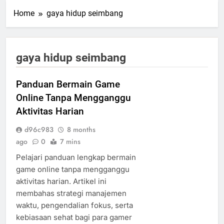
Home
gaya hidup seimbang
gaya hidup seimbang
Panduan Bermain Game
Online Tanpa Mengganggu
Aktivitas Harian
d96c983
8 months
ago
0
7 mins
Pelajari panduan lengkap bermain
game online tanpa mengganggu
aktivitas harian. Artikel ini
membahas strategi manajemen
waktu, pengendalian fokus, serta
kebiasaan sehat bagi para gamer