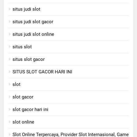
situs judi slot
situs judi slot gacor
situs judi slot online
situs slot
situs slot gacor
SITUS SLOT GACOR HARI INI
slot
slot gacor
slot gacor hari ini
slot online
Slot Online Terpercaya, Provider Slot Internasional, Game