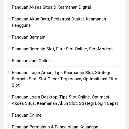
Panduan Akses Situs & Keamanan Digital
Panduan Akun Baru, Registrasi Digital, Keamanan
Pengguna
Panduan Bermain
Panduan Bermain Slot, Fitur Slot Online, Slot Modern
Panduan Judi Online
Panduan Login Aman, Tips Keamanan Slot, Strategi
Bermain Slot, Slot Gacor Terpercaya, Optimalisasi Fitur
Slot
Panduan Login Desktop, Tips Slot Online, Optimasi
Akses Situs, Keamanan Akun Slot, Strategi Login Cepat
Panduan Online
Panduan Permainan & Pengelolaan Keuangan