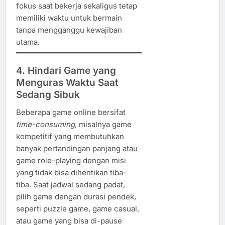
fokus saat bekerja sekaligus tetap
memiliki waktu untuk bermain
tanpa mengganggu kewajiban
utama.
4. Hindari Game yang
Menguras Waktu Saat
Sedang Sibuk
Beberapa game online bersifat
time-consuming
, misalnya game
kompetitif yang membutuhkan
banyak pertandingan panjang atau
game role-playing dengan misi
yang tidak bisa dihentikan tiba-
tiba. Saat jadwal sedang padat,
pilih game dengan durasi pendek,
seperti puzzle game, game casual,
atau game yang bisa di-pause