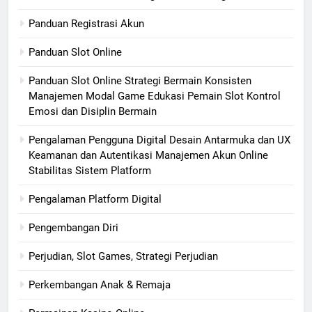
Panduan Registrasi Akun
Panduan Slot Online
Panduan Slot Online Strategi Bermain Konsisten
Manajemen Modal Game Edukasi Pemain Slot Kontrol
Emosi dan Disiplin Bermain
Pengalaman Pengguna Digital Desain Antarmuka dan UX
Keamanan dan Autentikasi Manajemen Akun Online
Stabilitas Sistem Platform
Pengalaman Platform Digital
Pengembangan Diri
Perjudian, Slot Games, Strategi Perjudian
Perkembangan Anak & Remaja