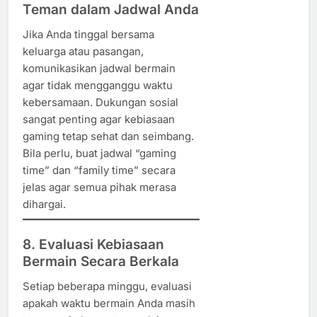
Teman dalam Jadwal Anda
Jika Anda tinggal bersama
keluarga atau pasangan,
komunikasikan jadwal bermain
agar tidak mengganggu waktu
kebersamaan. Dukungan sosial
sangat penting agar kebiasaan
gaming tetap sehat dan seimbang.
Bila perlu, buat jadwal “gaming
time” dan “family time” secara
jelas agar semua pihak merasa
dihargai.
8. Evaluasi Kebiasaan
Bermain Secara Berkala
Setiap beberapa minggu, evaluasi
apakah waktu bermain Anda masih