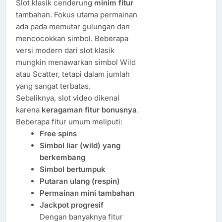
Slot klasik cenderung
minim fitur
tambahan. Fokus utama permainan
ada pada memutar gulungan dan
mencocokkan simbol. Beberapa
versi modern dari slot klasik
mungkin menawarkan simbol Wild
atau Scatter, tetapi dalam jumlah
yang sangat terbatas.
Sebaliknya, slot video dikenal
karena
keragaman fitur bonusnya
.
Beberapa fitur umum meliputi:
Free spins
Simbol liar (wild) yang
berkembang
Simbol bertumpuk
Putaran ulang (respin)
Permainan mini tambahan
Jackpot progresif
Dengan banyaknya fitur