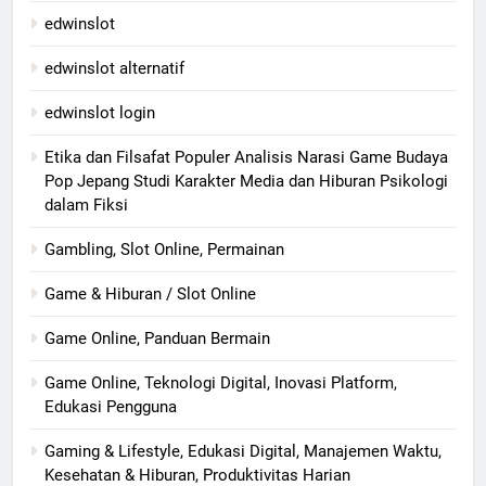
edwinslot
edwinslot alternatif
edwinslot login
Etika dan Filsafat Populer Analisis Narasi Game Budaya
Pop Jepang Studi Karakter Media dan Hiburan Psikologi
dalam Fiksi
Gambling, Slot Online, Permainan
Game & Hiburan / Slot Online
Game Online, Panduan Bermain
Game Online, Teknologi Digital, Inovasi Platform,
Edukasi Pengguna
Gaming & Lifestyle, Edukasi Digital, Manajemen Waktu,
Kesehatan & Hiburan, Produktivitas Harian