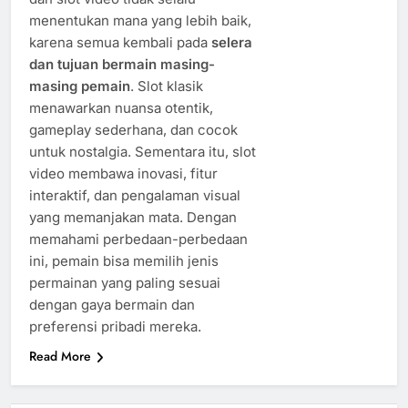
menentukan mana yang lebih baik,
karena semua kembali pada
selera
dan tujuan bermain masing-
masing pemain
. Slot klasik
menawarkan nuansa otentik,
gameplay sederhana, dan cocok
untuk nostalgia. Sementara itu, slot
video membawa inovasi, fitur
interaktif, dan pengalaman visual
yang memanjakan mata. Dengan
memahami perbedaan-perbedaan
ini, pemain bisa memilih jenis
permainan yang paling sesuai
dengan gaya bermain dan
preferensi pribadi mereka.
Read More