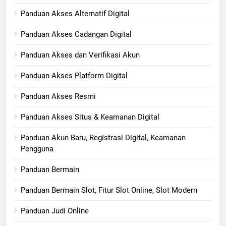
Panduan Akses Alternatif Digital
Panduan Akses Cadangan Digital
Panduan Akses dan Verifikasi Akun
Panduan Akses Platform Digital
Panduan Akses Resmi
Panduan Akses Situs & Keamanan Digital
Panduan Akun Baru, Registrasi Digital, Keamanan
Pengguna
Panduan Bermain
Panduan Bermain Slot, Fitur Slot Online, Slot Modern
Panduan Judi Online