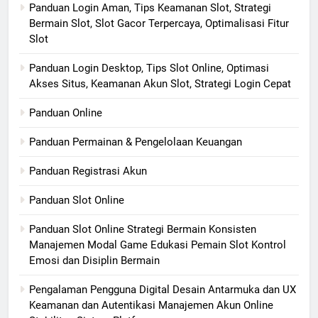
Panduan Login Aman, Tips Keamanan Slot, Strategi
Bermain Slot, Slot Gacor Terpercaya, Optimalisasi Fitur
Slot
Panduan Login Desktop, Tips Slot Online, Optimasi
Akses Situs, Keamanan Akun Slot, Strategi Login Cepat
Panduan Online
Panduan Permainan & Pengelolaan Keuangan
Panduan Registrasi Akun
Panduan Slot Online
Panduan Slot Online Strategi Bermain Konsisten
Manajemen Modal Game Edukasi Pemain Slot Kontrol
Emosi dan Disiplin Bermain
Pengalaman Pengguna Digital Desain Antarmuka dan UX
Keamanan dan Autentikasi Manajemen Akun Online