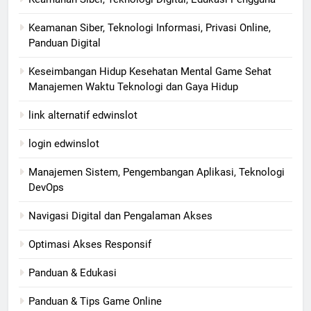
Keamanan Siber, Teknologi Informasi, Privasi Online,
Panduan Digital
Keseimbangan Hidup Kesehatan Mental Game Sehat
Manajemen Waktu Teknologi dan Gaya Hidup
link alternatif edwinslot
login edwinslot
Manajemen Sistem, Pengembangan Aplikasi, Teknologi
DevOps
Navigasi Digital dan Pengalaman Akses
Optimasi Akses Responsif
Panduan & Edukasi
Panduan & Tips Game Online