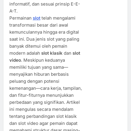
informatif, dan sesuai prinsip E-E-
A-T.
Permainan
slot
telah mengalami
transformasi besar dari awal
kemunculannya hingga era digital
saat ini. Dua jenis slot yang paling
banyak ditemui oleh pemain
modern adalah
slot klasik
dan
slot
video
. Meskipun keduanya
memiliki tujuan yang sama—
menyajikan hiburan berbasis
peluang dengan potensi
kemenangan—cara kerja, tampilan,
dan fitur-fiturnya menunjukkan
perbedaan yang signifikan. Artikel
ini mengulas secara mendalam
tentang perbandingan slot klasik
dan slot video agar pemain dapat
memahami struktur dasar masing-