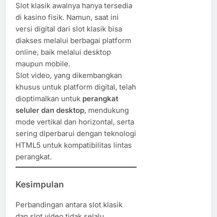
Slot klasik awalnya hanya tersedia
di kasino fisik. Namun, saat ini
versi digital dari slot klasik bisa
diakses melalui berbagai platform
online, baik melalui desktop
maupun mobile.
Slot video, yang dikembangkan
khusus untuk platform digital, telah
dioptimalkan untuk
perangkat
seluler dan desktop
, mendukung
mode vertikal dan horizontal, serta
sering diperbarui dengan teknologi
HTML5 untuk kompatibilitas lintas
perangkat.
Kesimpulan
Perbandingan antara slot klasik
dan slot video tidak selalu