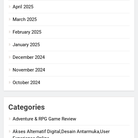
April 2025
March 2025
February 2025
January 2025
December 2024
November 2024
October 2024
Categories
Adventure & RPG Game Review
Akses Alternatif Digital,Desain Antarmuka,User