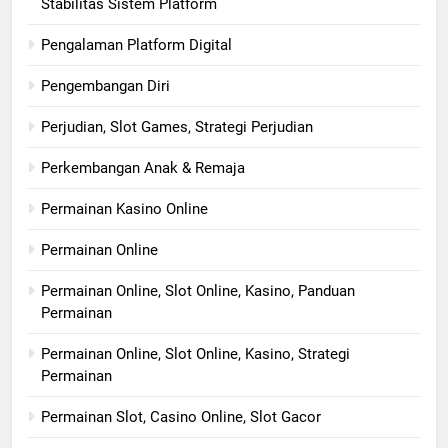
Stabilitas Sistem Platform
Pengalaman Platform Digital
Pengembangan Diri
Perjudian, Slot Games, Strategi Perjudian
Perkembangan Anak & Remaja
Permainan Kasino Online
Permainan Online
Permainan Online, Slot Online, Kasino, Panduan
Permainan
Permainan Online, Slot Online, Kasino, Strategi
Permainan
Permainan Slot, Casino Online, Slot Gacor