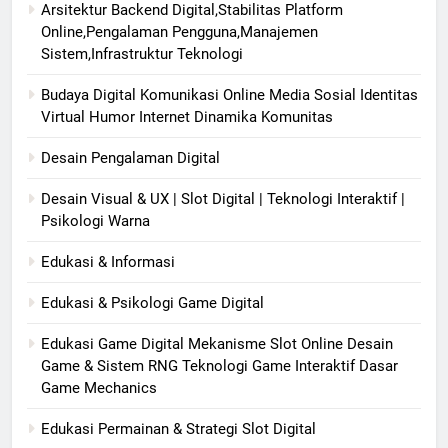
Arsitektur Backend Digital,Stabilitas Platform
Online,Pengalaman Pengguna,Manajemen
Sistem,Infrastruktur Teknologi
Budaya Digital Komunikasi Online Media Sosial Identitas
Virtual Humor Internet Dinamika Komunitas
Desain Pengalaman Digital
Desain Visual & UX | Slot Digital | Teknologi Interaktif |
Psikologi Warna
Edukasi & Informasi
Edukasi & Psikologi Game Digital
Edukasi Game Digital Mekanisme Slot Online Desain
Game & Sistem RNG Teknologi Game Interaktif Dasar
Game Mechanics
Edukasi Permainan & Strategi Slot Digital