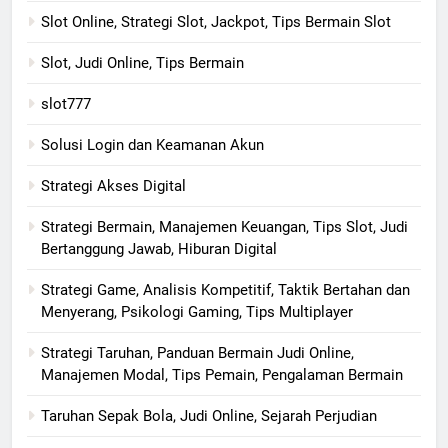
Slot Online, Strategi Slot, Jackpot, Tips Bermain Slot
Slot, Judi Online, Tips Bermain
slot777
Solusi Login dan Keamanan Akun
Strategi Akses Digital
Strategi Bermain, Manajemen Keuangan, Tips Slot, Judi
Bertanggung Jawab, Hiburan Digital
Strategi Game, Analisis Kompetitif, Taktik Bertahan dan
Menyerang, Psikologi Gaming, Tips Multiplayer
Strategi Taruhan, Panduan Bermain Judi Online,
Manajemen Modal, Tips Pemain, Pengalaman Bermain
Taruhan Sepak Bola, Judi Online, Sejarah Perjudian