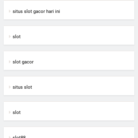
situs slot gacor hari ini
slot
slot gacor
situs slot
slot
slot88