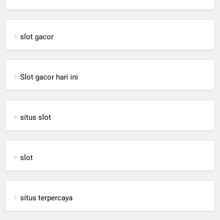
slot gacor
Slot gacor hari ini
situs slot
slot
situs terpercaya