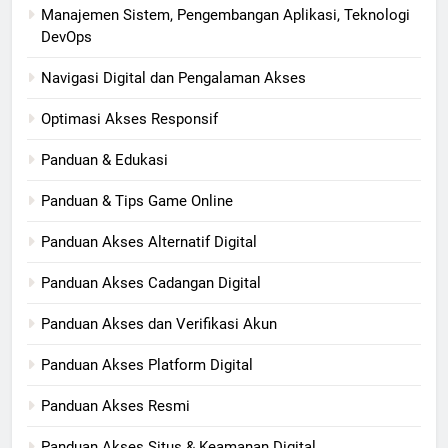
Manajemen Sistem, Pengembangan Aplikasi, Teknologi
DevOps
Navigasi Digital dan Pengalaman Akses
Optimasi Akses Responsif
Panduan & Edukasi
Panduan & Tips Game Online
Panduan Akses Alternatif Digital
Panduan Akses Cadangan Digital
Panduan Akses dan Verifikasi Akun
Panduan Akses Platform Digital
Panduan Akses Resmi
Panduan Akses Situs & Keamanan Digital