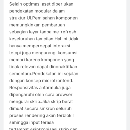
Selain optimasi aset diperlukan
pendekatan modular dalam
struktur UI.Pemisahan komponen
memungkinkan pembaruan
sebagian layar tanpa me-refresh
keseluruhan tampilan.Hal ini tidak
hanya mempercepat interaksi
tetapi juga mengurangi konsumsi
memori karena komponen yang
tidak relevan dapat dinonaktifkan
sementara.Pendekatan ini sejalan
dengan konsep microfrontend.
Responsivitas antarmuka juga
dipengaruhi oleh cara browser
mengurai skrip.Jika skrip berat
dimuat secara sinkron seluruh
proses rendering akan terblokir
sehingga input terasa
terlambat.Asinkronisasi skrip dan