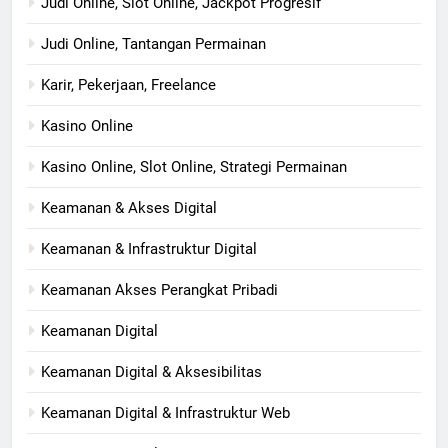
Judi Online, Slot Online, Jackpot Progresif
Judi Online, Tantangan Permainan
Karir, Pekerjaan, Freelance
Kasino Online
Kasino Online, Slot Online, Strategi Permainan
Keamanan & Akses Digital
Keamanan & Infrastruktur Digital
Keamanan Akses Perangkat Pribadi
Keamanan Digital
Keamanan Digital & Aksesibilitas
Keamanan Digital & Infrastruktur Web