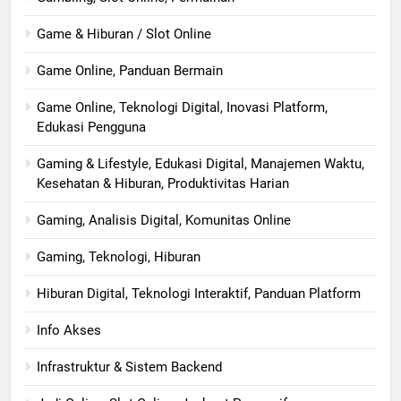
Game & Hiburan / Slot Online
Game Online, Panduan Bermain
Game Online, Teknologi Digital, Inovasi Platform,
Edukasi Pengguna
Gaming & Lifestyle, Edukasi Digital, Manajemen Waktu,
Kesehatan & Hiburan, Produktivitas Harian
Gaming, Analisis Digital, Komunitas Online
Gaming, Teknologi, Hiburan
Hiburan Digital, Teknologi Interaktif, Panduan Platform
Info Akses
Infrastruktur & Sistem Backend