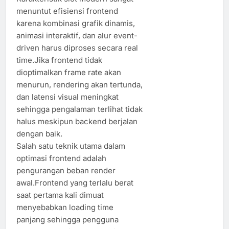
menuntut efisiensi frontend
karena kombinasi grafik dinamis,
animasi interaktif, dan alur event-
driven harus diproses secara real
time.Jika frontend tidak
dioptimalkan frame rate akan
menurun, rendering akan tertunda,
dan latensi visual meningkat
sehingga pengalaman terlihat tidak
halus meskipun backend berjalan
dengan baik.
Salah satu teknik utama dalam
optimasi frontend adalah
pengurangan beban render
awal.Frontend yang terlalu berat
saat pertama kali dimuat
menyebabkan loading time
panjang sehingga pengguna