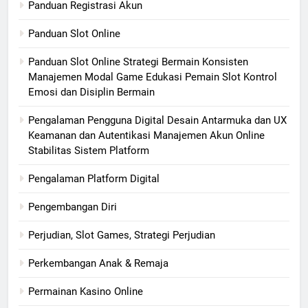
Panduan Registrasi Akun
Panduan Slot Online
Panduan Slot Online Strategi Bermain Konsisten
Manajemen Modal Game Edukasi Pemain Slot Kontrol
Emosi dan Disiplin Bermain
Pengalaman Pengguna Digital Desain Antarmuka dan UX
Keamanan dan Autentikasi Manajemen Akun Online
Stabilitas Sistem Platform
Pengalaman Platform Digital
Pengembangan Diri
Perjudian, Slot Games, Strategi Perjudian
Perkembangan Anak & Remaja
Permainan Kasino Online