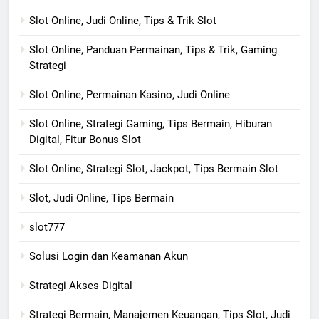
Slot Online, Judi Online, Tips & Trik Slot
Slot Online, Panduan Permainan, Tips & Trik, Gaming
Strategi
Slot Online, Permainan Kasino, Judi Online
Slot Online, Strategi Gaming, Tips Bermain, Hiburan
Digital, Fitur Bonus Slot
Slot Online, Strategi Slot, Jackpot, Tips Bermain Slot
Slot, Judi Online, Tips Bermain
slot777
Solusi Login dan Keamanan Akun
Strategi Akses Digital
Strategi Bermain, Manajemen Keuangan, Tips Slot, Judi