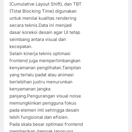
(Cumulative Layout Shift), dan TBT
(Total Blocking Time) digunakan
untuk menilai kualitas rendering
secara teknis.Data ini menjadi
dasar koreksi desain agar UI tetap
seimbang antara visual dan
kecepatan.
Selain kinerja teknis optimasi
frontend juga mempertimbangkan
kenyamanan penglihatan.Tampilan
yang terlalu padat atau animasi
berlebihan justru menurunkan
kenyamanan jangka
panjang.Pengurangan visual noise
memungkinkan pengguna fokus
pada elemen inti sehingga desain
lebih fungsional dan efisien.
Pada skala besar optimasi frontend
memberikan dampak langsung