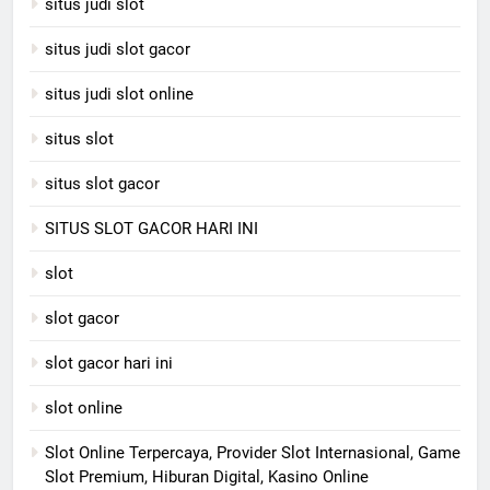
situs judi slot
situs judi slot gacor
situs judi slot online
situs slot
situs slot gacor
SITUS SLOT GACOR HARI INI
slot
slot gacor
slot gacor hari ini
slot online
Slot Online Terpercaya, Provider Slot Internasional, Game
Slot Premium, Hiburan Digital, Kasino Online