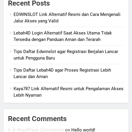
Recent Posts
EDWINSLOT Link Alternatif Resmi dan Cara Mengenali
Jalur Akses yang Valid
Lebah4D Login Alternatif Saat Akses Utama Tidak
Tersedia dengan Panduan Aman dan Terarah
Tips Daftar Edwinslot agar Registrasi Berjalan Lancar
untuk Pengguna Baru
Tips Daftar Lebah4D agar Proses Registrasi Lebih
Lancar dan Aman
Kaya787 Link Alternatif Resmi untuk Pengalaman Akses
Lebih Nyaman
Recent Comments
A WordPress Commenter
on
Hello world!