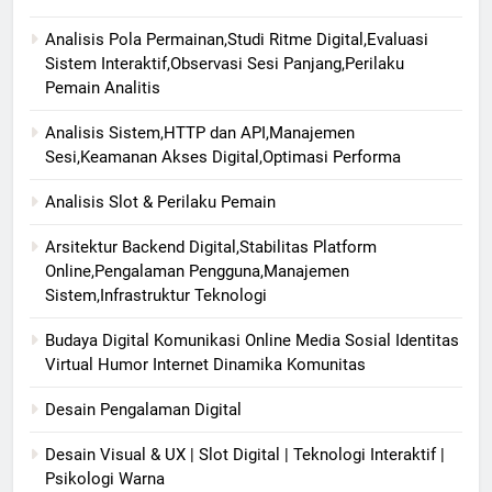
Analisis Pola Permainan,Studi Ritme Digital,Evaluasi
Sistem Interaktif,Observasi Sesi Panjang,Perilaku
Pemain Analitis
Analisis Sistem,HTTP dan API,Manajemen
Sesi,Keamanan Akses Digital,Optimasi Performa
Analisis Slot & Perilaku Pemain
Arsitektur Backend Digital,Stabilitas Platform
Online,Pengalaman Pengguna,Manajemen
Sistem,Infrastruktur Teknologi
Budaya Digital Komunikasi Online Media Sosial Identitas
Virtual Humor Internet Dinamika Komunitas
Desain Pengalaman Digital
Desain Visual & UX | Slot Digital | Teknologi Interaktif |
Psikologi Warna