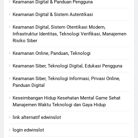
Keamanan Digital & Panduan Pengguna
Keamanan Digital & Sistem Autentikasi
Keamanan Digital, Sistem Otentikasi Modern,
Infrastruktur Identitas, Teknologi Verifikasi, Manajemen
Risiko Siber
Keamanan Online, Panduan, Teknologi
Keamanan Siber, Teknologi Digital, Edukasi Pengguna
Keamanan Siber, Teknologi Informasi, Privasi Online,
Panduan Digital
Keseimbangan Hidup Kesehatan Mental Game Sehat
Manajemen Waktu Teknologi dan Gaya Hidup
link alternatif edwinslot
login edwinslot