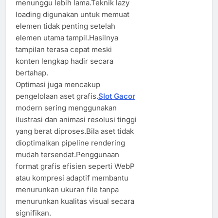
menunggu lebih lama.Teknik lazy
loading digunakan untuk memuat
elemen tidak penting setelah
elemen utama tampil.Hasilnya
tampilan terasa cepat meski
konten lengkap hadir secara
bertahap.
Optimasi juga mencakup
pengelolaan aset grafis.
Slot Gacor
modern sering menggunakan
ilustrasi dan animasi resolusi tinggi
yang berat diproses.Bila aset tidak
dioptimalkan pipeline rendering
mudah tersendat.Penggunaan
format grafis efisien seperti WebP
atau kompresi adaptif membantu
menurunkan ukuran file tanpa
menurunkan kualitas visual secara
signifikan.