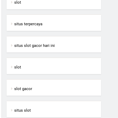
slot
situs terpercaya
situs slot gacor hari ini
slot
slot gacor
situs slot