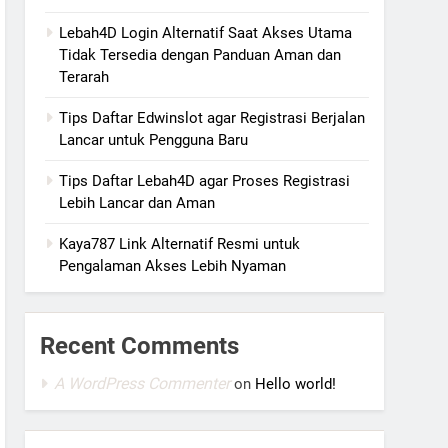
Lebah4D Login Alternatif Saat Akses Utama
Tidak Tersedia dengan Panduan Aman dan
Terarah
Tips Daftar Edwinslot agar Registrasi Berjalan
Lancar untuk Pengguna Baru
Tips Daftar Lebah4D agar Proses Registrasi
Lebih Lancar dan Aman
Kaya787 Link Alternatif Resmi untuk
Pengalaman Akses Lebih Nyaman
Recent Comments
A WordPress Commenter
on
Hello world!