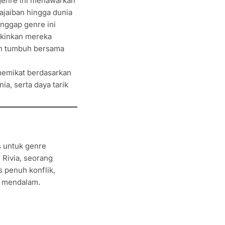
genre ini menawarkan
eajaiban hingga dunia
nggap genre ini
gkinkan mereka
an tumbuh bersama
memikat berdasarkan
ia, serta daya tarik
s untuk genre
 Rivia, seorang
 penuh konflik,
t mendalam.