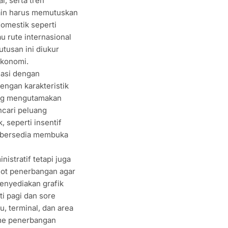
l, serta tren
ain harus memutuskan
omestik seperti
 rute internasional
tusan ini diukur
ekonomi.
iasi dengan
ngan karakteristik
ang mengutamakan
ncari peluang
 seperti insentif
i bersedia membuka
istratif tetapi juga
lot penerbangan agar
menyediakan grafik
i pagi dan sore
, terminal, dan area
ume penerbangan