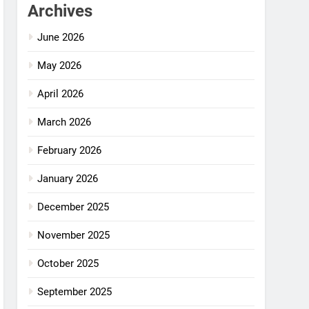
Archives
June 2026
May 2026
April 2026
March 2026
February 2026
January 2026
December 2025
November 2025
October 2025
September 2025