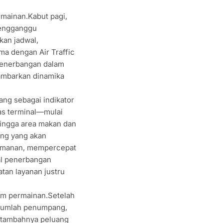
rmainan.Kabut pagi,
mengganggu
an jadwal,
a dengan Air Traffic
penerbangan dalam
gambarkan dinamika
ang sebagai indikator
tas terminal—mulai
 hingga area makan dan
ng yang akan
amanan, mempercepat
al penerbangan
tan layanan justru
am permainan.Setelah
n jumlah penumpang,
bertambahnya peluang