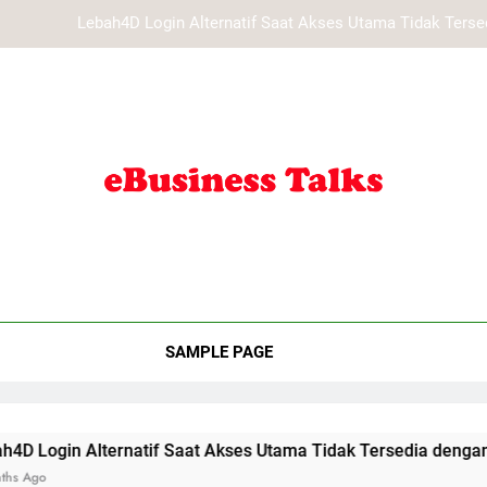
Lebah4D Login Alternatif Saat Akses Utama Tidak Ters
Tips Daftar Edwinslot agar Registra
Tips Daftar Lebah4D agar Pr
EDWINSLOT Link Alternatif Resmi dan C
Lebah4D Login Alternatif Saat Akses Utama Tidak Ters
Tips Daftar Edwinslot agar Registra
siness Talks
ps Dan Informasi Bisnis Digital Di EBusiness Talks.
Tips Daftar Lebah4D agar Pr
SAMPLE PAGE
lternatif Saat Akses Utama Tidak Tersedia dengan Panduan 