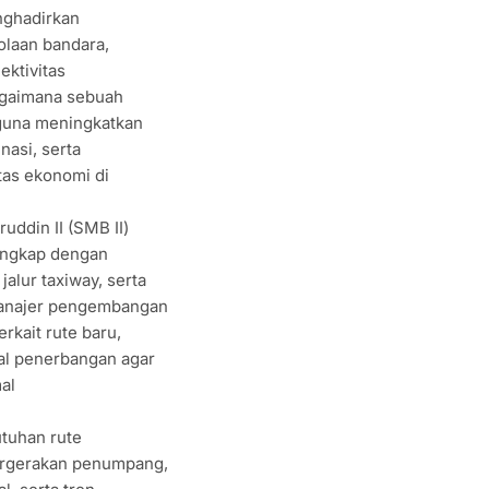
nghadirkan
laan bandara,
ektivitas
agaimana sebuah
guna meningkatkan
asi, serta
tas ekonomi di
ddin II (SMB II)
lengkap dengan
alur taxiway, serta
manajer pengembangan
rkait rute baru,
al penerbangan agar
al
utuhan rute
ergerakan penumpang,