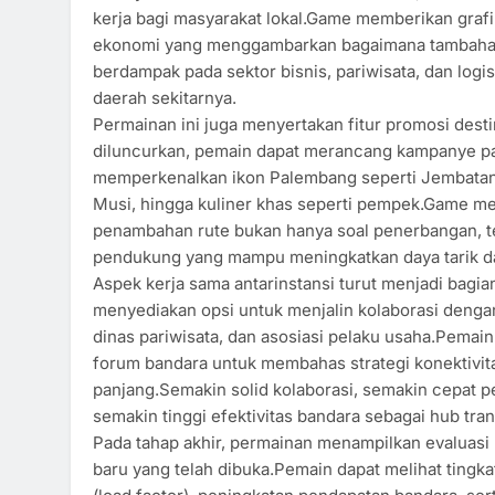
kerja bagi masyarakat lokal.Game memberikan gra
ekonomi yang menggambarkan bagaimana tambahan
berdampak pada sektor bisnis, pariwisata, dan logi
daerah sekitarnya.
Permainan ini juga menyertakan fitur promosi desti
diluncurkan, pemain dapat merancang kampanye par
memperkenalkan ikon Palembang seperti Jembata
Musi, hingga kuliner khas seperti pempek.Game 
penambahan rute bukan hanya soal penerbangan, t
pendukung yang mampu meningkatkan daya tarik d
Aspek kerja sama antarinstansi turut menjadi bagi
menyediakan opsi untuk menjalin kolaborasi denga
dinas pariwisata, dan asosiasi pelaku usaha.Pema
forum bandara untuk membahas strategi konektivit
panjang.Semakin solid kolaborasi, semakin cepat 
semakin tinggi efektivitas bandara sebagai hub tran
Pada tahap akhir, permainan menampilkan evaluasi
baru yang telah dibuka.Pemain dapat melihat tingka