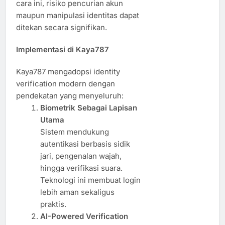
cara ini, risiko pencurian akun
maupun manipulasi identitas dapat
ditekan secara signifikan.
Implementasi di Kaya787
Kaya787 mengadopsi identity
verification modern dengan
pendekatan yang menyeluruh:
Biometrik Sebagai Lapisan
Utama
Sistem mendukung
autentikasi berbasis sidik
jari, pengenalan wajah,
hingga verifikasi suara.
Teknologi ini membuat login
lebih aman sekaligus
praktis.
AI-Powered Verification