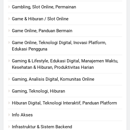
Gambling, Slot Online, Permainan
Game & Hiburan / Slot Online
Game Online, Panduan Bermain
Game Online, Teknologi Digital, Inovasi Platform,
Edukasi Pengguna
Gaming & Lifestyle, Edukasi Digital, Manajemen Waktu,
Kesehatan & Hiburan, Produktivitas Harian
Gaming, Analisis Digital, Komunitas Online
Gaming, Teknologi, Hiburan
Hiburan Digital, Teknologi Interaktif, Panduan Platform
Info Akses
Infrastruktur & Sistem Backend