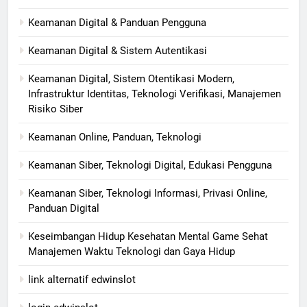
Keamanan Digital & Panduan Pengguna
Keamanan Digital & Sistem Autentikasi
Keamanan Digital, Sistem Otentikasi Modern,
Infrastruktur Identitas, Teknologi Verifikasi, Manajemen
Risiko Siber
Keamanan Online, Panduan, Teknologi
Keamanan Siber, Teknologi Digital, Edukasi Pengguna
Keamanan Siber, Teknologi Informasi, Privasi Online,
Panduan Digital
Keseimbangan Hidup Kesehatan Mental Game Sehat
Manajemen Waktu Teknologi dan Gaya Hidup
link alternatif edwinslot