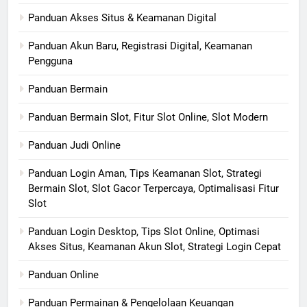
Panduan Akses Situs & Keamanan Digital
Panduan Akun Baru, Registrasi Digital, Keamanan
Pengguna
Panduan Bermain
Panduan Bermain Slot, Fitur Slot Online, Slot Modern
Panduan Judi Online
Panduan Login Aman, Tips Keamanan Slot, Strategi
Bermain Slot, Slot Gacor Terpercaya, Optimalisasi Fitur
Slot
Panduan Login Desktop, Tips Slot Online, Optimasi
Akses Situs, Keamanan Akun Slot, Strategi Login Cepat
Panduan Online
Panduan Permainan & Pengelolaan Keuangan