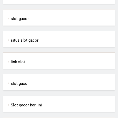
slot gacor
situs slot gacor
link slot
slot gacor
Slot gacor hari ini