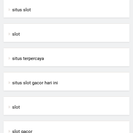
situs slot
slot
situs terpercaya
situs slot gacor hari ini
slot
slot gacor