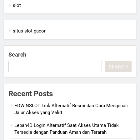
slot
situs slot gacor
Search
SEARCH
Recent Posts
EDWINSLOT Link Alternatif Resmi dan Cara Mengenali
Jalur Akses yang Valid
Lebah4D Login Alternatif Saat Akses Utama Tidak
Tersedia dengan Panduan Aman dan Terarah