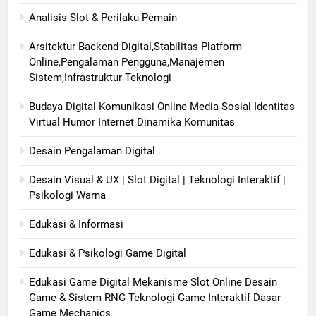
Analisis Slot & Perilaku Pemain
Arsitektur Backend Digital,Stabilitas Platform
Online,Pengalaman Pengguna,Manajemen
Sistem,Infrastruktur Teknologi
Budaya Digital Komunikasi Online Media Sosial Identitas
Virtual Humor Internet Dinamika Komunitas
Desain Pengalaman Digital
Desain Visual & UX | Slot Digital | Teknologi Interaktif |
Psikologi Warna
Edukasi & Informasi
Edukasi & Psikologi Game Digital
Edukasi Game Digital Mekanisme Slot Online Desain
Game & Sistem RNG Teknologi Game Interaktif Dasar
Game Mechanics