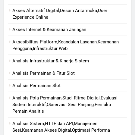
Akses Alternatif Digital,Desain Antarmuka,User
Experience Online
Akses Internet & Keamanan Jaringan
Aksesibilitas Platform,Keandalan Layanan,Keamanan
Pengguna,Infrastruktur Web
Analisis Infrastruktur & Kinerja Sistem
Analisis Permainan & Fitur Slot
Analisis Permainan Slot
Analisis Pola Permainan,Studi Ritme Digital,Evaluasi
Sistem Interaktif,Observasi Sesi Panjang,Perilaku
Pemain Analitis
Analisis Sistem,HTTP dan API,Manajemen
Sesi,Keamanan Akses Digital,Optimasi Performa