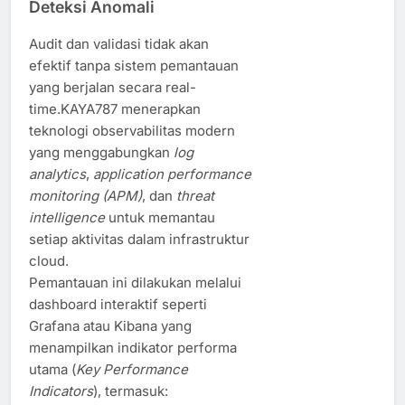
Deteksi Anomali
Audit dan validasi tidak akan
efektif tanpa sistem pemantauan
yang berjalan secara real-
time.KAYA787 menerapkan
teknologi observabilitas modern
yang menggabungkan
log
analytics
,
application performance
monitoring (APM)
, dan
threat
intelligence
untuk memantau
setiap aktivitas dalam infrastruktur
cloud.
Pemantauan ini dilakukan melalui
dashboard interaktif seperti
Grafana atau Kibana yang
menampilkan indikator performa
utama (
Key Performance
Indicators
), termasuk: