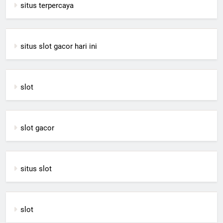
situs terpercaya
situs slot gacor hari ini
slot
slot gacor
situs slot
slot