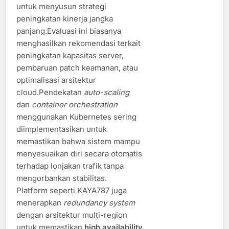
untuk menyusun strategi
peningkatan kinerja jangka
panjang.Evaluasi ini biasanya
menghasilkan rekomendasi terkait
peningkatan kapasitas server,
pembaruan patch keamanan, atau
optimalisasi arsitektur
cloud.Pendekatan
auto-scaling
dan
container orchestration
menggunakan Kubernetes sering
diimplementasikan untuk
memastikan bahwa sistem mampu
menyesuaikan diri secara otomatis
terhadap lonjakan trafik tanpa
mengorbankan stabilitas.
Platform seperti KAYA787 juga
menerapkan
redundancy system
dengan arsitektur multi-region
untuk memastikan
high availability