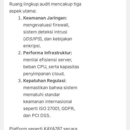
Ruang lingkup audit mencakup tiga
aspek utama:
Keamanan Jaringan:
mengevaluasi firewall,
sistem deteksi intrusi
(
IDS/IPS
), dan kebijakan
enkripsi.
Performa Infrastruktur:
menilai efisiensi server,
beban CPU, serta kapasitas
penyimpanan cloud.
Kepatuhan Regulasi:
memastikan bahwa sistem
mematuhi standar
keamanan internasional
seperti ISO 27001, GDPR,
dan PCI DSS.
Platform seperti KAYA787 secara