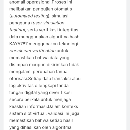
anomali operasional.Proses ini
melibatkan pengujian otomatis
(
automated testing
), simulasi
pengguna (
user simulation
testing
), serta verifikasi integritas
data menggunakan algoritma hash.
KAYA787 menggunakan teknologi
checksum verification
untuk
memastikan bahwa data yang
disimpan maupun dikirimkan tidak
mengalami perubahan tanpa
otorisasi.Setiap data transaksi atau
log aktivitas dilengkapi tanda
tangan digital yang diverifikasi
secara berkala untuk menjaga
keaslian informasi.Dalam konteks
sistem slot virtual, validasi ini juga
memastikan bahwa setiap hasil
yang dihasilkan oleh algoritma