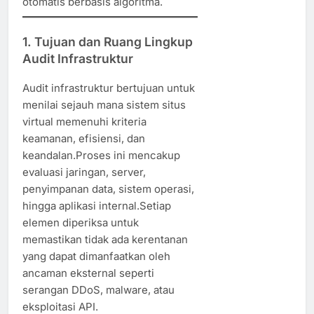
otomatis berbasis algoritma.
1. Tujuan dan Ruang Lingkup
Audit Infrastruktur
Audit infrastruktur bertujuan untuk
menilai sejauh mana sistem situs
virtual memenuhi kriteria
keamanan, efisiensi, dan
keandalan.Proses ini mencakup
evaluasi jaringan, server,
penyimpanan data, sistem operasi,
hingga aplikasi internal.Setiap
elemen diperiksa untuk
memastikan tidak ada kerentanan
yang dapat dimanfaatkan oleh
ancaman eksternal seperti
serangan DDoS, malware, atau
eksploitasi API.