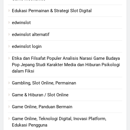
Edukasi Permainan & Strategi Slot Digital
edwinslot
edwinslot alternatif
edwinslot login
Etika dan Filsafat Populer Analisis Narasi Game Budaya
Pop Jepang Studi Karakter Media dan Hiburan Psikologi
dalam Fiksi
Gambling, Slot Online, Permainan
Game & Hiburan / Slot Online
Game Online, Panduan Bermain
Game Online, Teknologi Digital, Inovasi Platform,
Edukasi Pengguna