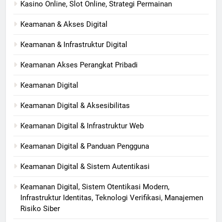
Kasino Online, Slot Online, Strategi Permainan
Keamanan & Akses Digital
Keamanan & Infrastruktur Digital
Keamanan Akses Perangkat Pribadi
Keamanan Digital
Keamanan Digital & Aksesibilitas
Keamanan Digital & Infrastruktur Web
Keamanan Digital & Panduan Pengguna
Keamanan Digital & Sistem Autentikasi
Keamanan Digital, Sistem Otentikasi Modern,
Infrastruktur Identitas, Teknologi Verifikasi, Manajemen
Risiko Siber