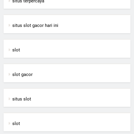
situs terpercaya
situs slot gacor hari ini
slot
slot gacor
situs slot
slot