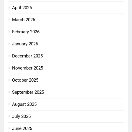
April 2026
March 2026
February 2026
January 2026
December 2025
November 2025
October 2025
September 2025
August 2025
July 2025
June 2025