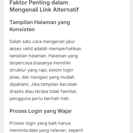
Faktor Penting dalam
Mengenali Link Alternatif
Tampilan Halaman yang
Konsisten
Salah satu cara mengenali jalur
akses valid adalah memperhatikan
tampilan halaman. Halaman yang
terpercaya biasanya memiliki
struktur yang rapi, kolom login
jelas, dan navigasi yang mudah
dipahami. Jika tampilan berubah
drastis atau terasa tidak familiar,
pengguna perlu berhati-hati.
Proses Login yang Wajar
Proses login yang baik hanya
meminta data yang relevan, seperti