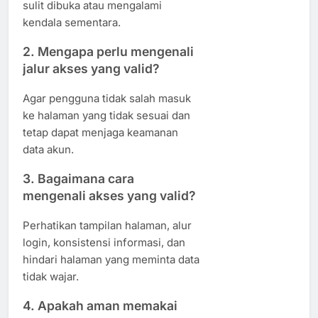
sulit dibuka atau mengalami
kendala sementara.
2. Mengapa perlu mengenali
jalur akses yang valid?
Agar pengguna tidak salah masuk
ke halaman yang tidak sesuai dan
tetap dapat menjaga keamanan
data akun.
3. Bagaimana cara
mengenali akses yang valid?
Perhatikan tampilan halaman, alur
login, konsistensi informasi, dan
hindari halaman yang meminta data
tidak wajar.
4. Apakah aman memakai