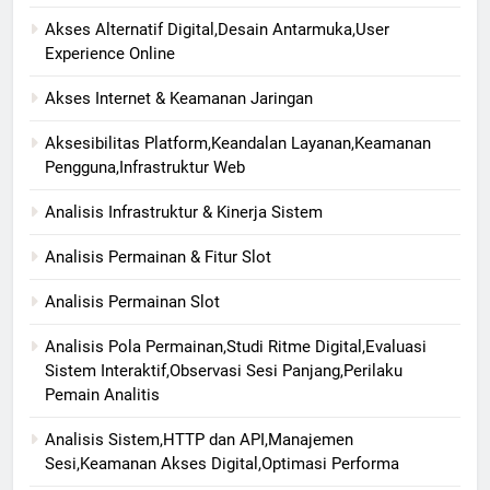
Akses Alternatif Digital,Desain Antarmuka,User
Experience Online
Akses Internet & Keamanan Jaringan
Aksesibilitas Platform,Keandalan Layanan,Keamanan
Pengguna,Infrastruktur Web
Analisis Infrastruktur & Kinerja Sistem
Analisis Permainan & Fitur Slot
Analisis Permainan Slot
Analisis Pola Permainan,Studi Ritme Digital,Evaluasi
Sistem Interaktif,Observasi Sesi Panjang,Perilaku
Pemain Analitis
Analisis Sistem,HTTP dan API,Manajemen
Sesi,Keamanan Akses Digital,Optimasi Performa