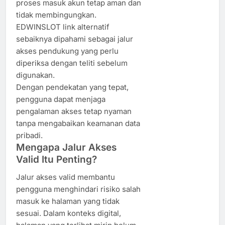
proses masuk akun tetap aman dan
tidak membingungkan.
EDWINSLOT link alternatif
sebaiknya dipahami sebagai jalur
akses pendukung yang perlu
diperiksa dengan teliti sebelum
digunakan.
Dengan pendekatan yang tepat,
pengguna dapat menjaga
pengalaman akses tetap nyaman
tanpa mengabaikan keamanan data
pribadi.
Mengapa Jalur Akses
Valid Itu Penting?
Jalur akses valid membantu
pengguna menghindari risiko salah
masuk ke halaman yang tidak
sesuai. Dalam konteks digital,