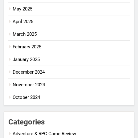
May 2025
April 2025
March 2025
February 2025
January 2025
December 2024
November 2024
October 2024
Categories
Adventure & RPG Game Review