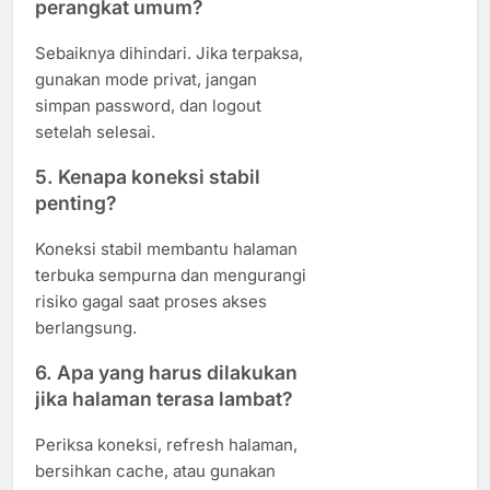
perangkat umum?
Sebaiknya dihindari. Jika terpaksa,
gunakan mode privat, jangan
simpan password, dan logout
setelah selesai.
5. Kenapa koneksi stabil
penting?
Koneksi stabil membantu halaman
terbuka sempurna dan mengurangi
risiko gagal saat proses akses
berlangsung.
6. Apa yang harus dilakukan
jika halaman terasa lambat?
Periksa koneksi, refresh halaman,
bersihkan cache, atau gunakan