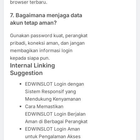
browser terbaru.
7. Bagaimana menjaga data
akun tetap aman?
Gunakan password kuat, perangkat
pribadi, koneksi aman, dan jangan
membagikan informasi login
kepada siapa pun.
Internal Linking
Suggestion
EDWINSLOT Login dengan
Sistem Responsif yang
Mendukung Kenyamanan
Cara Memastikan
EDWINSLOT Login Berjalan
Aman di Berbagai Perangkat
EDWINSLOT Login Aman
untuk Pengalaman Akses