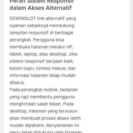
Peran Sistem Responsif
dalam Akses Alternatif
EDWINSLOT link alternatif yang
nyaman sebaiknya mendukung
tampilan responsif di berbagai
perangkat. Pengguna bisa
membuka halaman melalui HP,
tablet, laptop, atau desktop. Jika
sistem responsif berjalan baik,
kolom login, tombol masuk, dan
informasi halaman tetap mudah
dibaca.
Pada perangkat mobile, tampilan
yang rapi membantu pengguna
menghindari salah tekan. Pada
desktop, halaman yang tersusun
jelas membuat proses akses lebih
mudah dipahami. Kenyamanan ini
perlu tetap didukung oleh browser