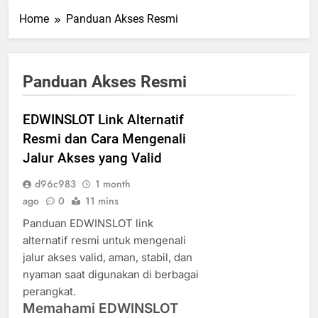
Home
Panduan Akses Resmi
Panduan Akses Resmi
EDWINSLOT Link Alternatif
Resmi dan Cara Mengenali
Jalur Akses yang Valid
d96c983
1 month
ago
0
11 mins
Panduan EDWINSLOT link
alternatif resmi untuk mengenali
jalur akses valid, aman, stabil, dan
nyaman saat digunakan di berbagai
perangkat.
Memahami EDWINSLOT