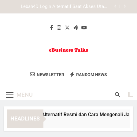
Skip
Terarah
Tips Daftar Edwinslot agar Registrasi Berjalan
to
Lancar untuk Pengguna Baru
content
Tips Daftar Lebah4D agar Proses Registrasi Lebih
Lancar dan Aman
EDWINSLOT Link Alternatif Resmi dan Cara
Mengenali Jalur Akses yang Valid
Lebah4D Login Alternatif Saat Akses Utama
Tidak Tersedia dengan Panduan Aman dan
Terarah
Tips Daftar Edwinslot agar Registrasi Berjalan
Lancar untuk Pengguna Baru
EBusiness Talks
Temukan Tips Dan Informasi Bisnis Digital
Tips Daftar Lebah4D agar Proses Registrasi Lebih
NEWSLETTER
RANDOM NEWS
Lancar dan Aman
Di EBusiness Talks.
MENU
WINSLOT Link Alternatif Resmi dan Cara Mengenali Jalur Aks
HEADLINES
Month Ago