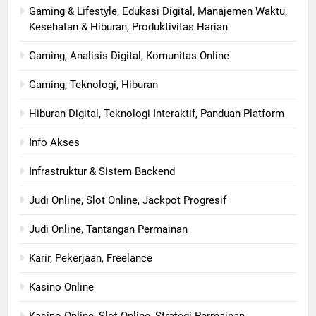
Gaming & Lifestyle, Edukasi Digital, Manajemen Waktu,
Kesehatan & Hiburan, Produktivitas Harian
Gaming, Analisis Digital, Komunitas Online
Gaming, Teknologi, Hiburan
Hiburan Digital, Teknologi Interaktif, Panduan Platform
Info Akses
Infrastruktur & Sistem Backend
Judi Online, Slot Online, Jackpot Progresif
Judi Online, Tantangan Permainan
Karir, Pekerjaan, Freelance
Kasino Online
Kasino Online, Slot Online, Strategi Permainan