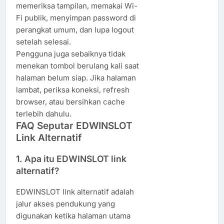
memeriksa tampilan, memakai Wi-
Fi publik, menyimpan password di
perangkat umum, dan lupa logout
setelah selesai.
Pengguna juga sebaiknya tidak
menekan tombol berulang kali saat
halaman belum siap. Jika halaman
lambat, periksa koneksi, refresh
browser, atau bersihkan cache
terlebih dahulu.
FAQ Seputar EDWINSLOT
Link Alternatif
1. Apa itu EDWINSLOT link
alternatif?
EDWINSLOT link alternatif adalah
jalur akses pendukung yang
digunakan ketika halaman utama