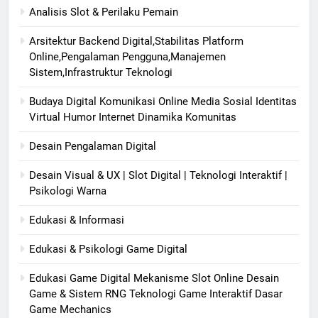
Analisis Slot & Perilaku Pemain
Arsitektur Backend Digital,Stabilitas Platform
Online,Pengalaman Pengguna,Manajemen
Sistem,Infrastruktur Teknologi
Budaya Digital Komunikasi Online Media Sosial Identitas
Virtual Humor Internet Dinamika Komunitas
Desain Pengalaman Digital
Desain Visual & UX | Slot Digital | Teknologi Interaktif |
Psikologi Warna
Edukasi & Informasi
Edukasi & Psikologi Game Digital
Edukasi Game Digital Mekanisme Slot Online Desain
Game & Sistem RNG Teknologi Game Interaktif Dasar
Game Mechanics