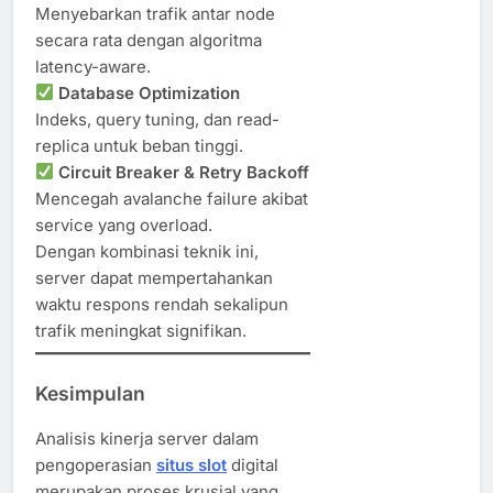
Menyebarkan trafik antar node
secara rata dengan algoritma
latency-aware.
Database Optimization
Indeks, query tuning, dan read-
replica untuk beban tinggi.
Circuit Breaker & Retry Backoff
Mencegah avalanche failure akibat
service yang overload.
Dengan kombinasi teknik ini,
server dapat mempertahankan
waktu respons rendah sekalipun
trafik meningkat signifikan.
Kesimpulan
Analisis kinerja server dalam
pengoperasian
situs slot
digital
merupakan proses krusial yang