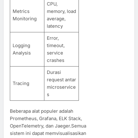
CPU,
Metrics
memory, load
Monitoring
average,
latency
Error,
Logging
timeout,
Analysis
service
crashes
Durasi
request antar
Tracing
microservice
s
Beberapa alat populer adalah
Prometheus, Grafana, ELK Stack,
OpenTelemetry, dan Jaeger.Semua
sistem ini dapat memvisualisasikan