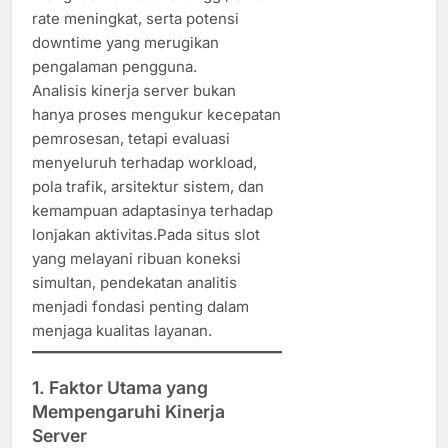
rate meningkat, serta potensi
downtime yang merugikan
pengalaman pengguna.
Analisis kinerja server bukan
hanya proses mengukur kecepatan
pemrosesan, tetapi evaluasi
menyeluruh terhadap workload,
pola trafik, arsitektur sistem, dan
kemampuan adaptasinya terhadap
lonjakan aktivitas.Pada situs slot
yang melayani ribuan koneksi
simultan, pendekatan analitis
menjadi fondasi penting dalam
menjaga kualitas layanan.
1. Faktor Utama yang
Mempengaruhi Kinerja
Server