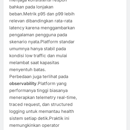
bahkan pada lonjakan
beban.Metrik p95 dan p99 lebih
relevan dibandingkan rata-rata
latency karena menggambarkan
pengalaman pengguna pada
skenario nyata.Platform standar
umumnya hanya stabil pada
kondisi low traffic dan mulai
melambat saat kapasitas
menyentuh batas.
Perbedaan juga terlihat pada
observability
.Platform yang
performanya tinggi biasanya
menerapkan telemetry real-time,
traced request, dan structured
logging untuk memantau health
sistem setiap detik.Praktik ini
memungkinkan operator