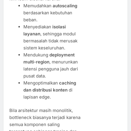
Memudahkan
autoscaling
berdasarkan kebutuhan
beban.
Menyediakan
isolasi
layanan
, sehingga modul
bermasalah tidak merusak
sistem keseluruhan.
Mendukung
deployment
multi-region
, menurunkan
latensi pengguna jauh dari
pusat data.
Mengoptimalkan
caching
dan distribusi konten
di
lapisan edge.
Bila arsitektur masih monolitik,
bottleneck biasanya terjadi karena
semua komponen saling