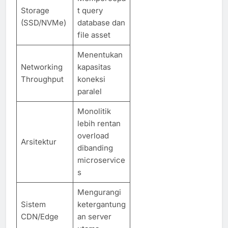
Storage
t query
(SSD/NVMe)
database dan
file asset
Menentukan
Networking
kapasitas
Throughput
koneksi
paralel
Monolitik
lebih rentan
overload
Arsitektur
dibanding
microservice
s
Mengurangi
Sistem
ketergantung
CDN/Edge
an server