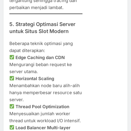
tergantung sehingga tracing dan
perbaikan menjadi lambat.
5. Strategi Optimasi Server
untuk Situs Slot Modern
Beberapa teknik optimasi yang
dapat diterapkan:
Edge Caching dan CDN
Mengurangi beban request ke
server utama.
Horizontal Scaling
Menambahkan node baru alih-alih
hanya memperbesar resource satu
server.
Thread Pool Optimization
Menyesuaikan jumlah worker
thread untuk workload I/O intensif.
Load Balancer Multi-layer