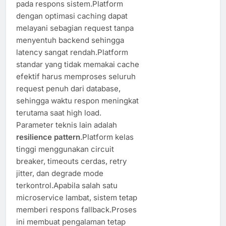
pada respons sistem.Platform
dengan optimasi caching dapat
melayani sebagian request tanpa
menyentuh backend sehingga
latency sangat rendah.Platform
standar yang tidak memakai cache
efektif harus memproses seluruh
request penuh dari database,
sehingga waktu respon meningkat
terutama saat high load.
Parameter teknis lain adalah
resilience pattern
.Platform kelas
tinggi menggunakan circuit
breaker, timeouts cerdas, retry
jitter, dan degrade mode
terkontrol.Apabila salah satu
microservice lambat, sistem tetap
memberi respons fallback.Proses
ini membuat pengalaman tetap