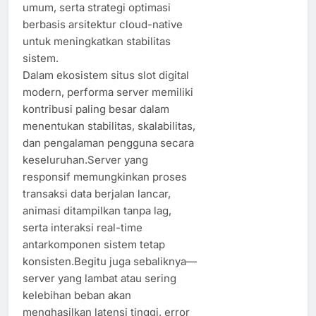
umum, serta strategi optimasi
berbasis arsitektur cloud-native
untuk meningkatkan stabilitas
sistem.
Dalam ekosistem situs slot digital
modern, performa server memiliki
kontribusi paling besar dalam
menentukan stabilitas, skalabilitas,
dan pengalaman pengguna secara
keseluruhan.Server yang
responsif memungkinkan proses
transaksi data berjalan lancar,
animasi ditampilkan tanpa lag,
serta interaksi real-time
antarkomponen sistem tetap
konsisten.Begitu juga sebaliknya—
server yang lambat atau sering
kelebihan beban akan
menghasilkan latensi tinggi, error