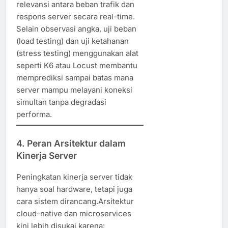
relevansi antara beban trafik dan
respons server secara real-time.
Selain observasi angka, uji beban
(load testing) dan uji ketahanan
(stress testing) menggunakan alat
seperti K6 atau Locust membantu
memprediksi sampai batas mana
server mampu melayani koneksi
simultan tanpa degradasi
performa.
4. Peran Arsitektur dalam
Kinerja Server
Peningkatan kinerja server tidak
hanya soal hardware, tetapi juga
cara sistem dirancang.Arsitektur
cloud-native dan microservices
kini lebih disukai karena: