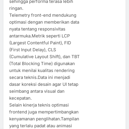
sehingga performa terasa lebih
ringan.
Telemetry front-end mendukung
optimasi dengan memberikan data
nyata tentang responsivitas
antarmuka.Metrik seperti LCP
(Largest Contentful Paint), FID
(First Input Delay), CLS
(Cumulative Layout Shift), dan TBT
(Total Blocking Time) digunakan
untuk menilai kualitas rendering
secara teknis.Data ini menjadi
dasar koreksi desain agar UI tetap
seimbang antara visual dan
kecepatan.
Selain kinerja teknis optimasi
frontend juga mempertimbangkan
kenyamanan penglihatan.Tampilan
yang terlalu padat atau animasi