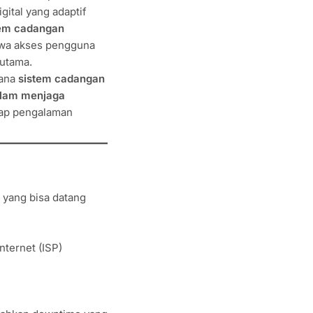
ital yang adaptif
tem cadangan
wa akses pengguna
 utama.
mana
sistem cadangan
alam menjaga
dap pengalaman
 yang bisa datang
nternet (ISP)