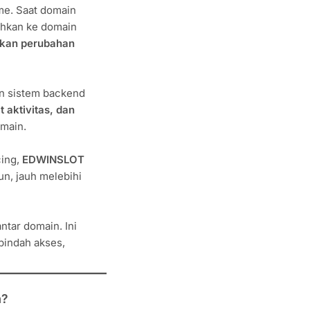
me. Saat domain
ihkan ke domain
ukan perubahan
n sistem backend
 aktivitas, dan
main.
cing,
EDWINSLOT
n, jauh melebihi
ntar domain. Ini
pindah akses,
a?