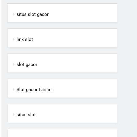
situs slot gacor
link slot
slot gacor
Slot gacor hari ini
situs slot