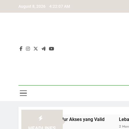
Skip
August 8, 2026
4:22:08 AM
to
content
EBu
Temukan Ti
ara Mengenali Jalur Akses yang Valid
Lebah4D Login A
2 Months Ago
HEADLINES