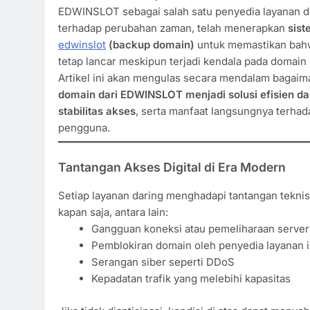
EDWINSLOT sebagai salah satu penyedia layanan dig
terhadap perubahan zaman, telah menerapkan
sis
edwinslot
(backup domain)
untuk memastikan bah
tetap lancar meskipun terjadi kendala pada domain
Artikel ini akan mengulas secara mendalam bagai
domain dari EDWINSLOT menjadi solusi efisien d
stabilitas akses
, serta manfaat langsungnya terha
pengguna.
Tantangan Akses Digital di Era Modern
Setiap layanan daring menghadapi tantangan teknis
kapan saja, antara lain:
Gangguan koneksi atau pemeliharaan server
Pemblokiran domain oleh penyedia layanan i
Serangan siber seperti DDoS
Kepadatan trafik yang melebihi kapasitas