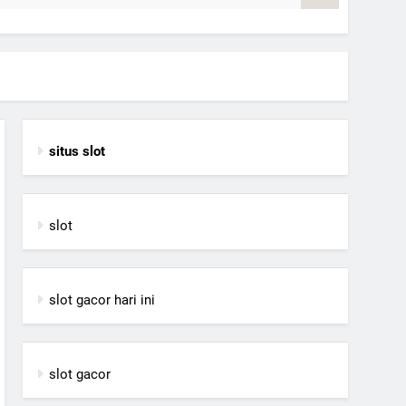
situs slot
slot
slot gacor hari ini
slot gacor