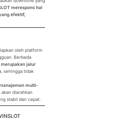
yebabkan downtime yang
LOT merespons hal
ang efektif,
iapkan oleh platform
gguan. Berbeda
merupakan jalur
a
, sehingga tidak
 manajemen multi-
akan diarahkan
ng stabil dan cepat.
WINSLOT