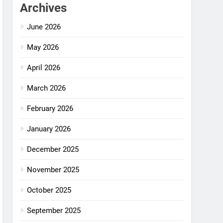
Archives
June 2026
May 2026
April 2026
March 2026
February 2026
January 2026
December 2025
November 2025
October 2025
September 2025