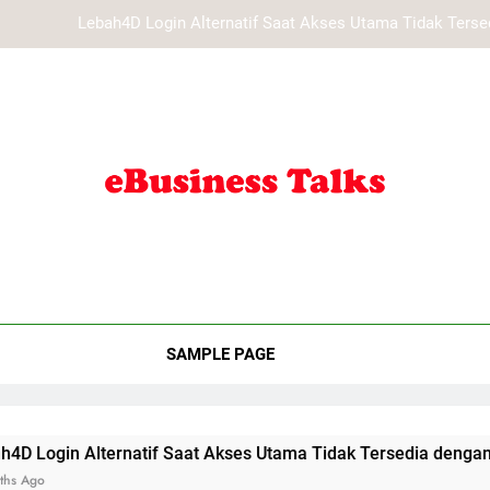
Lebah4D Login Alternatif Saat Akses Utama Tidak Ters
Tips Daftar Edwinslot agar Registra
Tips Daftar Lebah4D agar Pr
EDWINSLOT Link Alternatif Resmi dan C
Lebah4D Login Alternatif Saat Akses Utama Tidak Ters
Tips Daftar Edwinslot agar Registra
siness Talks
ps Dan Informasi Bisnis Digital Di EBusiness Talks.
Tips Daftar Lebah4D agar Pr
SAMPLE PAGE
lternatif Saat Akses Utama Tidak Tersedia dengan Panduan 