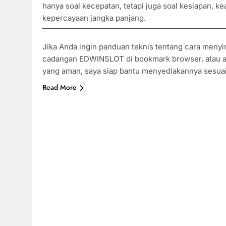
hanya soal kecepatan, tetapi juga soal kesiapan, ke
kepercayaan jangka panjang.
Jika Anda ingin panduan teknis tentang cara meny
cadangan EDWINSLOT di bookmark browser, atau al
yang aman, saya siap bantu menyediakannya sesua
Read More