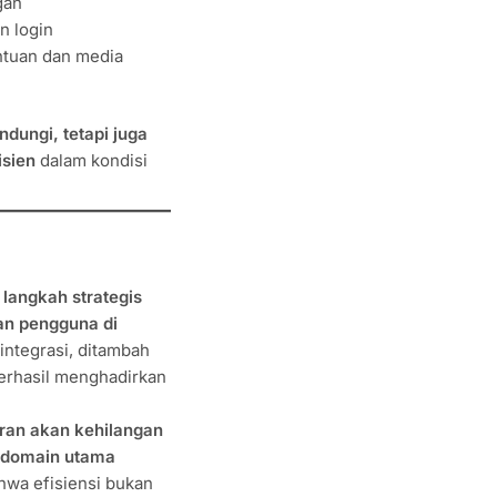
gan
n login
antuan dan media
ndungi, tetapi juga
isien
dalam kondisi
langkah strategis
an pengguna di
ntegrasi, ditambah
erhasil menghadirkan
iran akan kehilangan
t domain utama
a efisiensi bukan