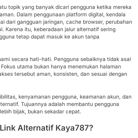
satu topik yang banyak dicari pengguna ketika mereka
aman. Dalam penggunaan platform digital, kendala
ulai dari gangguan jaringan, cache browser, perubahan
 Karena itu, keberadaan jalur alternatif sering
ngguna tetap dapat masuk ke akun tanpa
pahami secara hati-hati. Pengguna sebaiknya tidak asal
et. Fokus utama bukan hanya menemukan halaman
akses tersebut aman, konsisten, dan sesuai dengan
esibilitas, kenyamanan pengguna, keamanan akun, dan
lternatif. Tujuannya adalah membantu pengguna
bih bijak, bukan sekadar cepat.
ink Alternatif Kaya787?