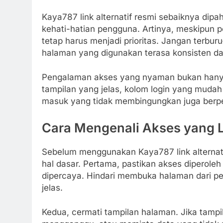
Kaya787 link alternatif resmi sebaiknya dip
kehati-hatian pengguna. Artinya, meskipun 
tetap harus menjadi prioritas. Jangan terb
halaman yang digunakan terasa konsisten da
Pengalaman akses yang nyaman bukan hanya s
tampilan yang jelas, kolom login yang mudah
masuk yang tidak membingungkan juga berpe
Cara Mengenali Akses yang 
Sebelum menggunakan Kaya787 link alternat
hal dasar. Pertama, pastikan akses diperole
dipercaya. Hindari membuka halaman dari pe
jelas.
Kedua, cermati tampilan halaman. Jika tamp