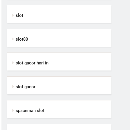
slot
slot88
slot gacor hari ini
slot gacor
spaceman slot