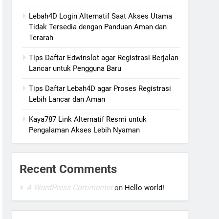
Lebah4D Login Alternatif Saat Akses Utama
Tidak Tersedia dengan Panduan Aman dan
Terarah
Tips Daftar Edwinslot agar Registrasi Berjalan
Lancar untuk Pengguna Baru
Tips Daftar Lebah4D agar Proses Registrasi
Lebih Lancar dan Aman
Kaya787 Link Alternatif Resmi untuk
Pengalaman Akses Lebih Nyaman
Recent Comments
A WordPress Commenter
on
Hello world!