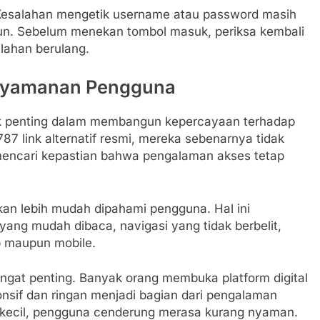
r. Kesalahan mengetik username atau password masih
n. Sebelum menekan tombol masuk, periksa kembali
alahan berulang.
nyamanan Pengguna
k penting dalam membangun kepercayaan terhadap
87 link alternatif resmi, mereka sebenarnya tidak
mencari kepastian bahwa pengalaman akses tetap
akan lebih mudah dipahami pengguna. Hal ini
 yang mudah dibaca, navigasi yang tidak berbelit,
p maupun mobile.
ngat penting. Banyak orang membuka platform digital
onsif dan ringan menjadi bagian dari pengalaman
ar kecil, pengguna cenderung merasa kurang nyaman.