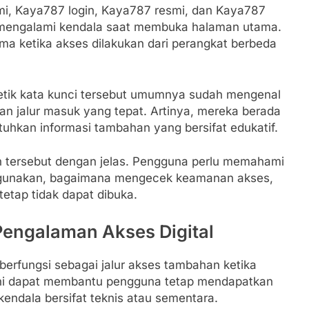
esmi, Kaya787 login, Kaya787 resmi, dan Kaya787
a mengalami kendala saat membuka halaman utama.
utama ketika akses dilakukan dari perangkat berbeda
getik kata kunci tersebut umumnya sudah mengenal
 jalur masuk yang tepat. Artinya, mereka berada
tuhkan informasi tambahan yang bersifat edukatif.
 tersebut dengan jelas. Pengguna perlu memahami
a digunakan, bagaimana mengecek keamanan akses,
tetap tidak dapat dibuka.
 Pengalaman Akses Digital
if berfungsi sebagai jalur akses tambahan ketika
ini dapat membantu pengguna tetap mendapatkan
kendala bersifat teknis atau sementara.