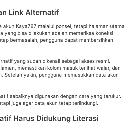
 Link Alternatif
 akun Kaya787 melalui ponsel, tetapi halaman utama
ma yang bisa dilakukan adalah memeriksa koneksi
an tetap bermasalah, pengguna dapat membersihkan
ernatif yang sudah dikenali sebagai akses resmi.
alaman, memastikan kolom masuk terlihat wajar, dan
h. Setelah yakin, pengguna memasukkan data akun
atif sebaiknya digunakan dengan cara yang terukur.
api juga agar data akun tetap terlindungi.
natif Harus Didukung Literasi