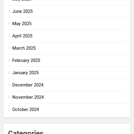
June 2025
May 2025
April 2025
March 2025
February 2025
January 2025
December 2024
November 2024
October 2024
Categories