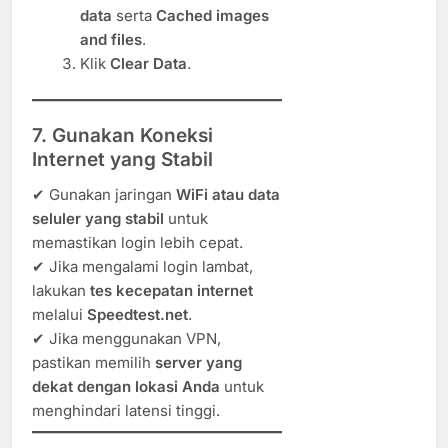
data
serta
Cached images
and files
.
Klik
Clear Data
.
7. Gunakan Koneksi
Internet yang Stabil
✔ Gunakan jaringan
WiFi atau data
seluler yang stabil
untuk
memastikan login lebih cepat.
✔ Jika mengalami login lambat,
lakukan
tes kecepatan internet
melalui
Speedtest.net
.
✔ Jika menggunakan VPN,
pastikan memilih
server yang
dekat dengan lokasi Anda
untuk
menghindari latensi tinggi.