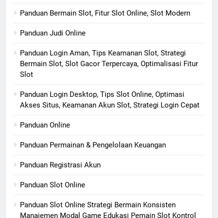
Panduan Bermain Slot, Fitur Slot Online, Slot Modern
Panduan Judi Online
Panduan Login Aman, Tips Keamanan Slot, Strategi
Bermain Slot, Slot Gacor Terpercaya, Optimalisasi Fitur
Slot
Panduan Login Desktop, Tips Slot Online, Optimasi
Akses Situs, Keamanan Akun Slot, Strategi Login Cepat
Panduan Online
Panduan Permainan & Pengelolaan Keuangan
Panduan Registrasi Akun
Panduan Slot Online
Panduan Slot Online Strategi Bermain Konsisten
Manajemen Modal Game Edukasi Pemain Slot Kontrol