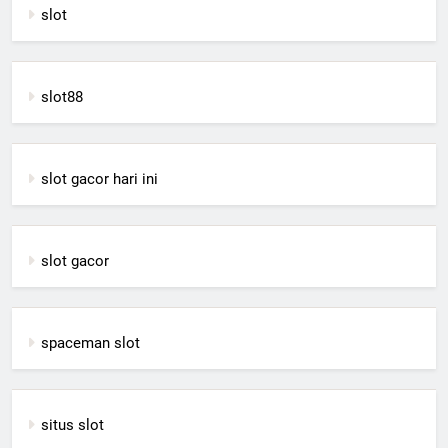
slot
slot88
slot gacor hari ini
slot gacor
spaceman slot
situs slot