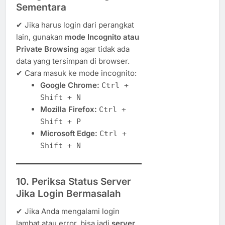
Sementara
✔ Jika harus login dari perangkat
lain, gunakan
mode Incognito atau
Private Browsing
agar tidak ada
data yang tersimpan di browser.
✔ Cara masuk ke mode incognito:
Google Chrome:
Ctrl +
Shift + N
Mozilla Firefox:
Ctrl +
Shift + P
Microsoft Edge:
Ctrl +
Shift + N
10. Periksa Status Server
Jika Login Bermasalah
✔ Jika Anda mengalami login
lambat atau error, bisa jadi
server