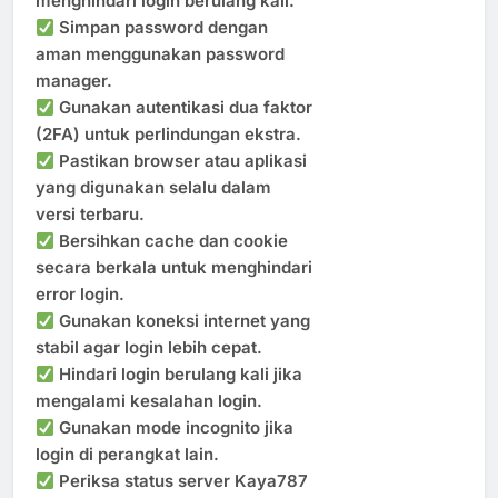
menghindari login berulang kali.
Simpan password dengan
aman menggunakan password
manager.
Gunakan autentikasi dua faktor
(2FA) untuk perlindungan ekstra.
Pastikan browser atau aplikasi
yang digunakan selalu dalam
versi terbaru.
Bersihkan cache dan cookie
secara berkala untuk menghindari
error login.
Gunakan koneksi internet yang
stabil agar login lebih cepat.
Hindari login berulang kali jika
mengalami kesalahan login.
Gunakan mode incognito jika
login di perangkat lain.
Periksa status server Kaya787