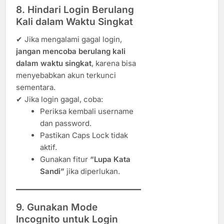
8. Hindari Login Berulang
Kali dalam Waktu Singkat
✔ Jika mengalami gagal login,
jangan mencoba berulang kali
dalam waktu singkat
, karena bisa
menyebabkan akun terkunci
sementara.
✔ Jika login gagal, coba:
Periksa kembali username
dan password.
Pastikan Caps Lock tidak
aktif.
Gunakan fitur
“Lupa Kata
Sandi”
jika diperlukan.
9. Gunakan Mode
Incognito untuk Login