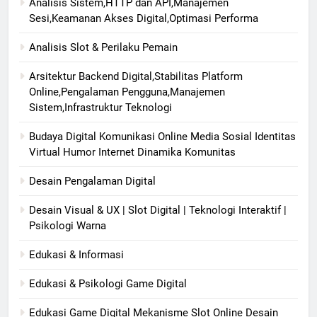
Analisis Sistem,HTTP dan API,Manajemen
Sesi,Keamanan Akses Digital,Optimasi Performa
Analisis Slot & Perilaku Pemain
Arsitektur Backend Digital,Stabilitas Platform
Online,Pengalaman Pengguna,Manajemen
Sistem,Infrastruktur Teknologi
Budaya Digital Komunikasi Online Media Sosial Identitas
Virtual Humor Internet Dinamika Komunitas
Desain Pengalaman Digital
Desain Visual & UX | Slot Digital | Teknologi Interaktif |
Psikologi Warna
Edukasi & Informasi
Edukasi & Psikologi Game Digital
Edukasi Game Digital Mekanisme Slot Online Desain