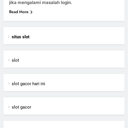
jika mengalami masalah login.
Read More
situs slot
slot
slot gacor hari ini
slot gacor