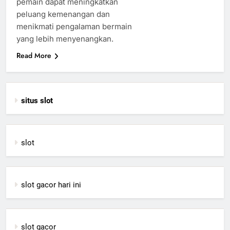
pemain dapat meningkatkan
peluang kemenangan dan
menikmati pengalaman bermain
yang lebih menyenangkan.
Read More
situs slot
slot
slot gacor hari ini
slot gacor