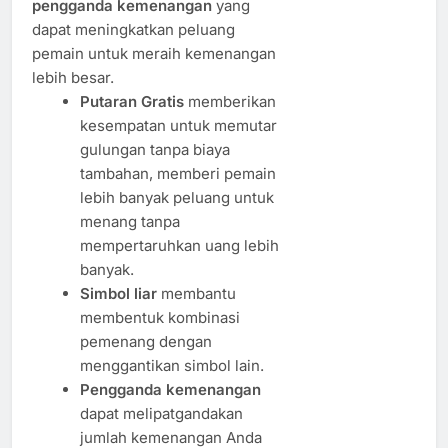
pengganda kemenangan
yang
dapat meningkatkan peluang
pemain untuk meraih kemenangan
lebih besar.
Putaran Gratis
memberikan
kesempatan untuk memutar
gulungan tanpa biaya
tambahan, memberi pemain
lebih banyak peluang untuk
menang tanpa
mempertaruhkan uang lebih
banyak.
Simbol liar
membantu
membentuk kombinasi
pemenang dengan
menggantikan simbol lain.
Pengganda kemenangan
dapat melipatgandakan
jumlah kemenangan Anda