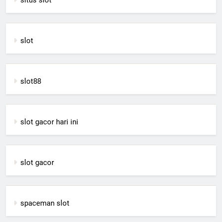
slot
slot88
slot gacor hari ini
slot gacor
spaceman slot