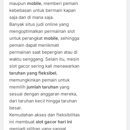
maupun
mobile
, memberi pemain
kebebasan untuk bermain kapan
saja dan di mana saja.
Banyak situs judi online yang
mengoptimalkan permainan slot
untuk perangkat
mobile
, sehingga
pemain dapat menikmati
permainan saat bepergian atau di
waktu senggang. Selain itu, mesin
slot gacor sering kali menawarkan
taruhan yang fleksibel
,
memungkinkan pemain untuk
memilih
jumlah taruhan
yang
sesuai dengan anggaran mereka,
dari taruhan kecil hingga taruhan
besar.
Kemudahan akses dan fleksibilitas
ini membuat
slot gacor hari ini
menjadi pilihan yang sangat