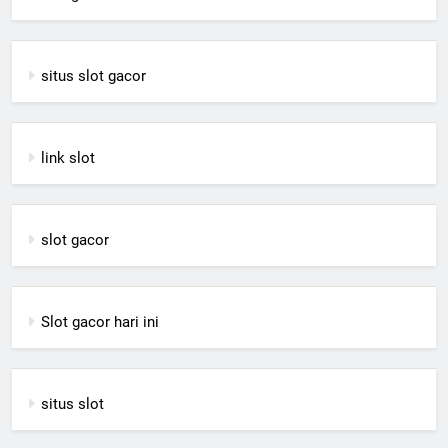
situs slot gacor
link slot
slot gacor
Slot gacor hari ini
situs slot