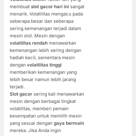
membuat
slot gacor hari ini
sangat
menarik. Volatilitas mengacu pada
seberapa besar dan seberapa
sering kemenangan terjadi dalam
mesin slot. Mesin dengan
volatilitas rendah
menawarkan
kemenangan lebih sering dengan
hadiah kecil, sementara mesin
dengan
volatilitas tinggi
memberikan kemenangan yang
lebih besar namun lebih jarang
terjadi.
Slot gacor
sering kali menawarkan
mesin dengan berbagai tingkat
volatilitas, memberi pemain
kesempatan untuk memilih mesin
yang sesuai dengan
gaya bermain
mereka. Jika Anda ingin