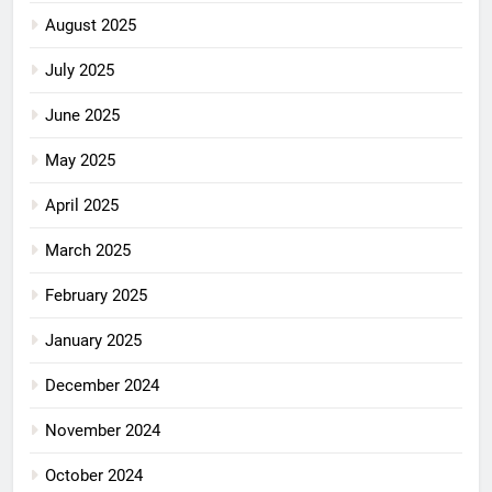
August 2025
July 2025
June 2025
May 2025
April 2025
March 2025
February 2025
January 2025
December 2024
November 2024
October 2024