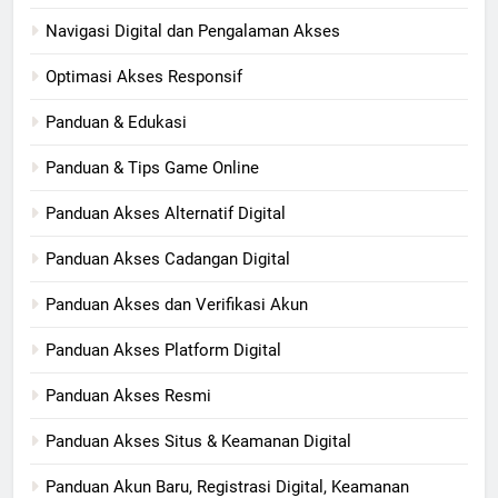
Navigasi Digital dan Pengalaman Akses
Optimasi Akses Responsif
Panduan & Edukasi
Panduan & Tips Game Online
Panduan Akses Alternatif Digital
Panduan Akses Cadangan Digital
Panduan Akses dan Verifikasi Akun
Panduan Akses Platform Digital
Panduan Akses Resmi
Panduan Akses Situs & Keamanan Digital
Panduan Akun Baru, Registrasi Digital, Keamanan