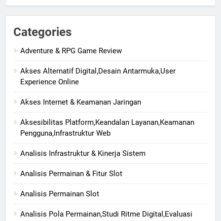
Categories
Adventure & RPG Game Review
Akses Alternatif Digital,Desain Antarmuka,User
Experience Online
Akses Internet & Keamanan Jaringan
Aksesibilitas Platform,Keandalan Layanan,Keamanan
Pengguna,Infrastruktur Web
Analisis Infrastruktur & Kinerja Sistem
Analisis Permainan & Fitur Slot
Analisis Permainan Slot
Analisis Pola Permainan,Studi Ritme Digital,Evaluasi