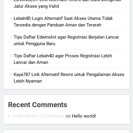
Jalur Akses yang Valid
Lebah4D Login Alternatif Saat Akses Utama Tidak
Tersedia dengan Panduan Aman dan Terarah
Tips Daftar Edwinslot agar Registrasi Berjalan Lancar
untuk Pengguna Baru
Tips Daftar Lebah4D agar Proses Registrasi Lebih
Lancar dan Aman
Kaya787 Link Alternatif Resmi untuk Pengalaman Akses
Lebih Nyaman
Recent Comments
A WordPress Commenter
on
Hello world!