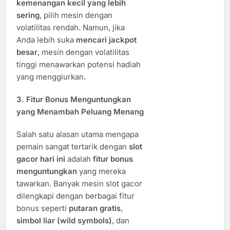
kemenangan kecil yang lebih
sering
, pilih mesin dengan
volatilitas rendah. Namun, jika
Anda lebih suka
mencari jackpot
besar
, mesin dengan volatilitas
tinggi menawarkan potensi hadiah
yang menggiurkan.
3.
Fitur Bonus Menguntungkan
yang Menambah Peluang Menang
Salah satu alasan utama mengapa
pemain sangat tertarik dengan
slot
gacor hari ini
adalah
fitur bonus
menguntungkan
yang mereka
tawarkan. Banyak mesin slot gacor
dilengkapi dengan berbagai fitur
bonus seperti
putaran gratis
,
simbol liar (wild symbols)
, dan