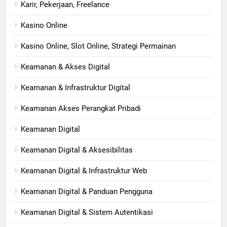
Karir, Pekerjaan, Freelance
Kasino Online
Kasino Online, Slot Online, Strategi Permainan
Keamanan & Akses Digital
Keamanan & Infrastruktur Digital
Keamanan Akses Perangkat Pribadi
Keamanan Digital
Keamanan Digital & Aksesibilitas
Keamanan Digital & Infrastruktur Web
Keamanan Digital & Panduan Pengguna
Keamanan Digital & Sistem Autentikasi