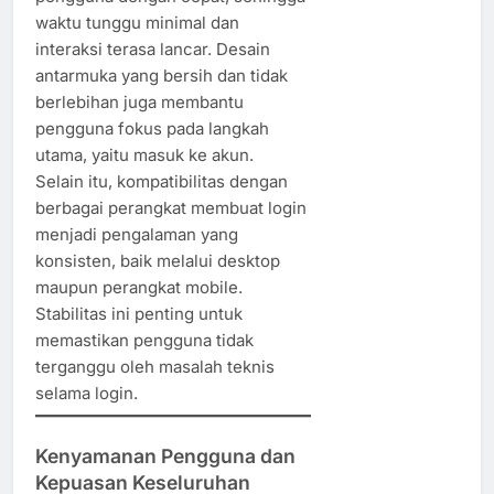
waktu tunggu minimal dan
interaksi terasa lancar. Desain
antarmuka yang bersih dan tidak
berlebihan juga membantu
pengguna fokus pada langkah
utama, yaitu masuk ke akun.
Selain itu, kompatibilitas dengan
berbagai perangkat membuat login
menjadi pengalaman yang
konsisten, baik melalui desktop
maupun perangkat mobile.
Stabilitas ini penting untuk
memastikan pengguna tidak
terganggu oleh masalah teknis
selama login.
Kenyamanan Pengguna dan
Kepuasan Keseluruhan