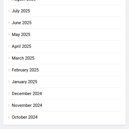
July 2025
June 2025
May 2025
April 2025
March 2025
February 2025
January 2025
December 2024
November 2024
October 2024