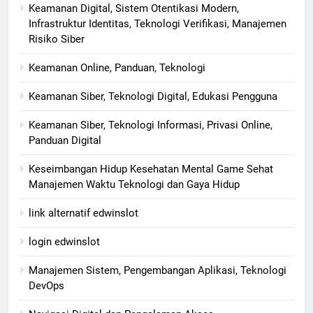
Keamanan Digital, Sistem Otentikasi Modern,
Infrastruktur Identitas, Teknologi Verifikasi, Manajemen
Risiko Siber
Keamanan Online, Panduan, Teknologi
Keamanan Siber, Teknologi Digital, Edukasi Pengguna
Keamanan Siber, Teknologi Informasi, Privasi Online,
Panduan Digital
Keseimbangan Hidup Kesehatan Mental Game Sehat
Manajemen Waktu Teknologi dan Gaya Hidup
link alternatif edwinslot
login edwinslot
Manajemen Sistem, Pengembangan Aplikasi, Teknologi
DevOps