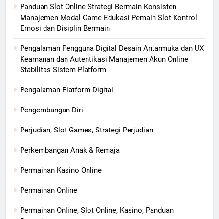
Panduan Slot Online Strategi Bermain Konsisten
Manajemen Modal Game Edukasi Pemain Slot Kontrol
Emosi dan Disiplin Bermain
Pengalaman Pengguna Digital Desain Antarmuka dan UX
Keamanan dan Autentikasi Manajemen Akun Online
Stabilitas Sistem Platform
Pengalaman Platform Digital
Pengembangan Diri
Perjudian, Slot Games, Strategi Perjudian
Perkembangan Anak & Remaja
Permainan Kasino Online
Permainan Online
Permainan Online, Slot Online, Kasino, Panduan