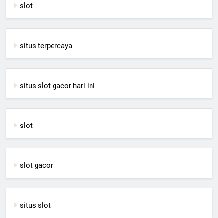
slot
situs terpercaya
situs slot gacor hari ini
slot
slot gacor
situs slot