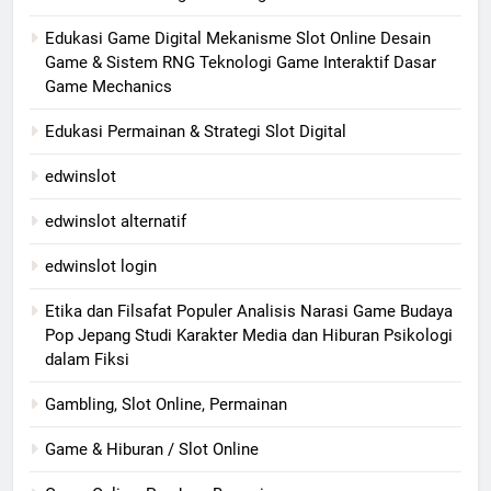
Edukasi Game Digital Mekanisme Slot Online Desain
Game & Sistem RNG Teknologi Game Interaktif Dasar
Game Mechanics
Edukasi Permainan & Strategi Slot Digital
edwinslot
edwinslot alternatif
edwinslot login
Etika dan Filsafat Populer Analisis Narasi Game Budaya
Pop Jepang Studi Karakter Media dan Hiburan Psikologi
dalam Fiksi
Gambling, Slot Online, Permainan
Game & Hiburan / Slot Online