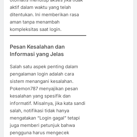
aktif dalam waktu yang telah
ditentukan. Ini memberikan rasa
aman tanpa menambah
kompleksitas saat login.
Pesan Kesalahan dan
Informasi yang Jelas
Salah satu aspek penting dalam
pengalaman login adalah cara
sistem menangani kesalahan.
Pokemon787 menyajikan pesan
kesalahan yang spesifik dan
informatif. Misalnya, jika kata sandi
salah, notifikasi tidak hanya
mengatakan “Login gagal” tetapi
juga memberi petunjuk bahwa
pengguna harus mengecek