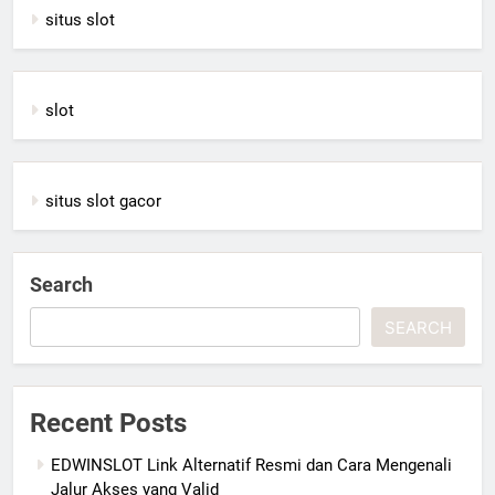
situs slot
slot
situs slot gacor
Search
SEARCH
Recent Posts
EDWINSLOT Link Alternatif Resmi dan Cara Mengenali
Jalur Akses yang Valid