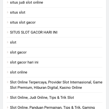
situs judi slot online
situs slot
situs slot gacor
SITUS SLOT GACOR HARI INI
slot
slot gacor
slot gacor hari ini
slot online
Slot Online Terpercaya, Provider Slot Internasional, Game
Slot Premium, Hiburan Digital, Kasino Online
Slot Online, Judi Online, Tips & Trik Slot
Slot Online, Panduan Permainan, Tips & Trik, Gaming