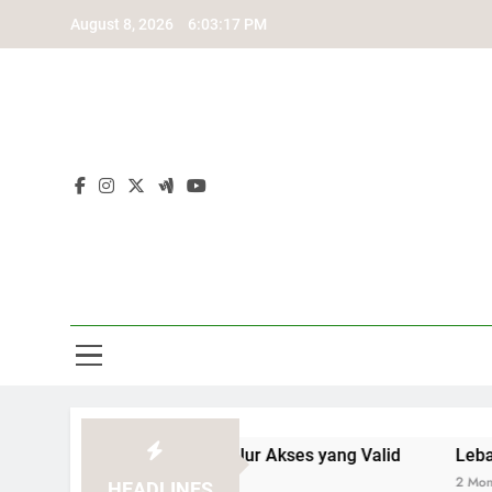
Skip
August 8, 2026
6:03:18 PM
to
content
EBu
Temukan Ti
ara Mengenali Jalur Akses yang Valid
Lebah4D Login A
2 Months Ago
HEADLINES