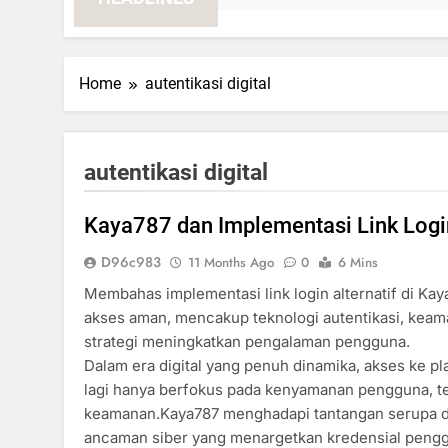
Home
autentikasi digital
autentikasi digital
Kaya787 dan Implementasi Link Login
D96c983
11 Months Ago
0
6 Mins
Membahas implementasi link login alternatif di Kay
akses aman, mencakup teknologi autentikasi, keam
strategi meningkatkan pengalaman pengguna.
Dalam era digital yang penuh dinamika, akses ke pla
lagi hanya berfokus pada kenyamanan pengguna, te
keamanan.Kaya787 menghadapi tantangan serupa 
ancaman siber yang menargetkan kredensial pen