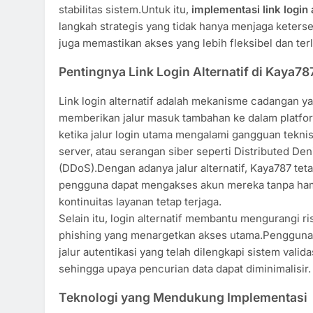
stabilitas sistem.Untuk itu,
implementasi link login 
langkah strategis yang tidak hanya menjaga keterse
juga memastikan akses yang lebih fleksibel dan terl
Pentingnya Link Login Alternatif di Kaya78
Link login alternatif adalah mekanisme cadangan y
memberikan jalur masuk tambahan ke dalam platfor
ketika jalur login utama mengalami gangguan tekni
server, atau serangan siber seperti Distributed Den
(DDoS).Dengan adanya jalur alternatif, Kaya787 te
pengguna dapat mengakses akun mereka tanpa ha
kontinuitas layanan tetap terjaga.
Selain itu, login alternatif membantu mengurangi ri
phishing yang menargetkan akses utama.Pengguna 
jalur autentikasi yang telah dilengkapi sistem valid
sehingga upaya pencurian data dapat diminimalisir.
Teknologi yang Mendukung Implementasi