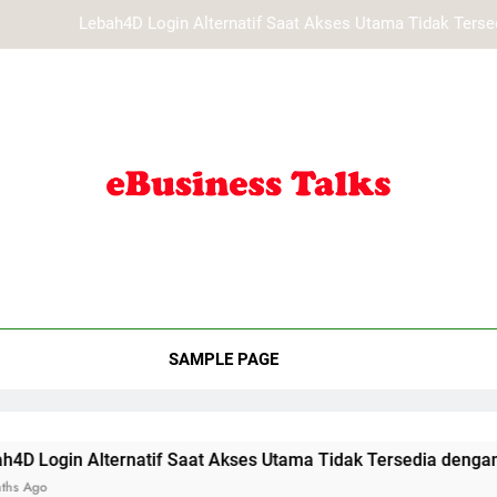
Lebah4D Login Alternatif Saat Akses Utama Tidak Ters
Tips Daftar Edwinslot agar Registra
Tips Daftar Lebah4D agar Pr
EDWINSLOT Link Alternatif Resmi dan C
Lebah4D Login Alternatif Saat Akses Utama Tidak Ters
Tips Daftar Edwinslot agar Registra
siness Talks
ps Dan Informasi Bisnis Digital Di EBusiness Talks.
Tips Daftar Lebah4D agar Pr
SAMPLE PAGE
lternatif Saat Akses Utama Tidak Tersedia dengan Panduan 