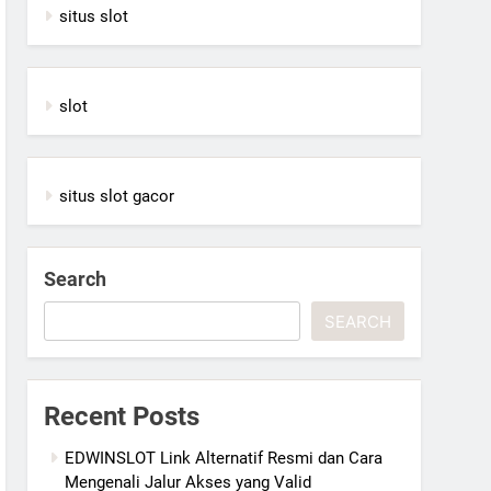
situs slot
slot
situs slot gacor
Search
SEARCH
Recent Posts
EDWINSLOT Link Alternatif Resmi dan Cara
Mengenali Jalur Akses yang Valid