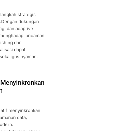
 langkah strategis
n.Dengan dukungan
ing, dan adaptive
uh menghadapi ancaman
hishing dan
lisasi dapat
 sekaligus nyaman.
f Menyinkronkan
n
natif menyinkronkan
eamanan data,
odern.