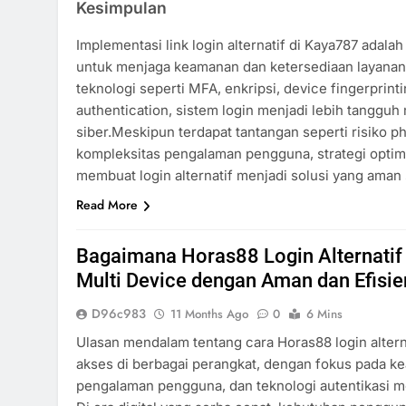
Kesimpulan
Implementasi link login alternatif di Kaya787 adalah
untuk menjaga keamanan dan ketersediaan layana
teknologi seperti MFA, enkripsi, device fingerprint
authentication, sistem login menjadi lebih tangg
siber.Meskipun terdapat tantangan seperti risiko p
kompleksitas pengalaman pengguna, strategi optima
membuat login alternatif menjadi solusi yang aman
Read More
Bagaimana Horas88 Login Alternati
Multi Device dengan Aman dan Efisie
D96c983
11 Months Ago
0
6 Mins
Ulasan mendalam tentang cara Horas88 login alter
akses di berbagai perangkat, dengan fokus pada k
pengalaman pengguna, dan teknologi autentikasi m