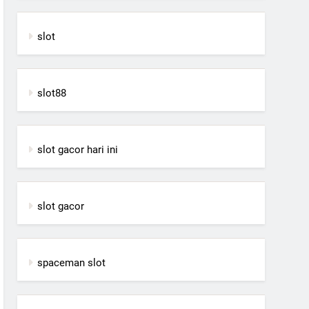
slot
slot88
slot gacor hari ini
slot gacor
spaceman slot