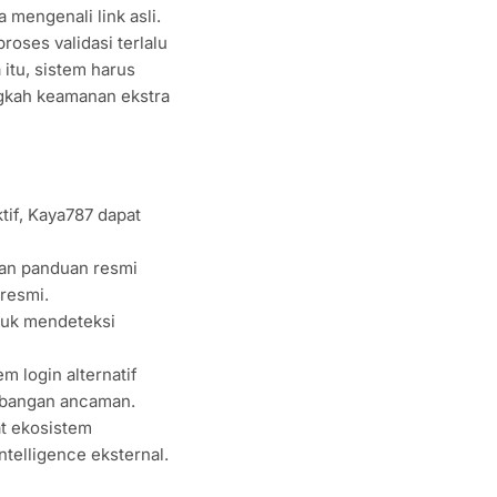
mengenali link asli.
proses validasi terlalu
itu, sistem harus
gkah keamanan ekstra
ktif, Kaya787 dapat
an panduan resmi
 resmi.
uk mendeteksi
em login alternatif
mbangan ancaman.
t ekosistem
telligence eksternal.