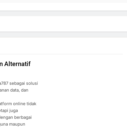
 Alternatif
a787 sebagai solusi
anan data, dan
tform online tidak
tapi juga
dengan berbagai
gguna maupun