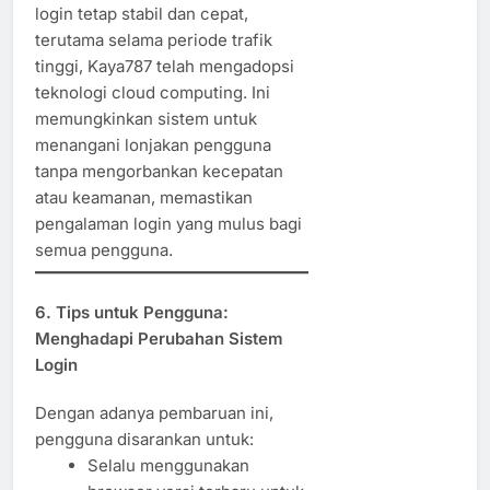
login tetap stabil dan cepat,
terutama selama periode trafik
tinggi, Kaya787 telah mengadopsi
teknologi cloud computing. Ini
memungkinkan sistem untuk
menangani lonjakan pengguna
tanpa mengorbankan kecepatan
atau keamanan, memastikan
pengalaman login yang mulus bagi
semua pengguna.​
6. Tips untuk Pengguna:
Menghadapi Perubahan Sistem
Login
Dengan adanya pembaruan ini,
pengguna disarankan untuk:​
Selalu menggunakan