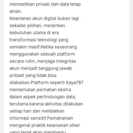
memastikan privasi dan data tetap
aman.
Keamanan akun digital bukan lagi
sekadar pilihan, melainkan
kebutuhan utama di era
transformasi teknologi yang
semakin masif.Ketika seseorang
menggunakan sebuah platform
secara rutin, menjaga integritas
akun menjadi tanggung jawab
pribadi yang tidak bisa
diabaikan.Platform seperti Kaya787
memerlukan perhatian ekstra
dalam aspek perlindungan data,
terutama karena aktivitas dilakukan
setiap hari dan melibatkan
informasi sensitif.Pemahaman
mengenai praktik keamanan siber
yang tepat akan membantu