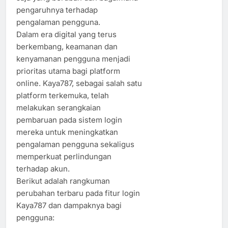
pengaruhnya terhadap
pengalaman pengguna.
Dalam era digital yang terus
berkembang, keamanan dan
kenyamanan pengguna menjadi
prioritas utama bagi platform
online. Kaya787, sebagai salah satu
platform terkemuka, telah
melakukan serangkaian
pembaruan pada sistem login
mereka untuk meningkatkan
pengalaman pengguna sekaligus
memperkuat perlindungan
terhadap akun.​
Berikut adalah rangkuman
perubahan terbaru pada fitur login
Kaya787 dan dampaknya bagi
pengguna:​