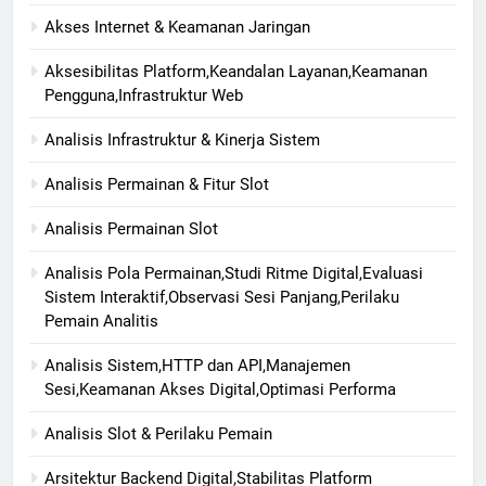
Akses Internet & Keamanan Jaringan
Aksesibilitas Platform,Keandalan Layanan,Keamanan
Pengguna,Infrastruktur Web
Analisis Infrastruktur & Kinerja Sistem
Analisis Permainan & Fitur Slot
Analisis Permainan Slot
Analisis Pola Permainan,Studi Ritme Digital,Evaluasi
Sistem Interaktif,Observasi Sesi Panjang,Perilaku
Pemain Analitis
Analisis Sistem,HTTP dan API,Manajemen
Sesi,Keamanan Akses Digital,Optimasi Performa
Analisis Slot & Perilaku Pemain
Arsitektur Backend Digital,Stabilitas Platform