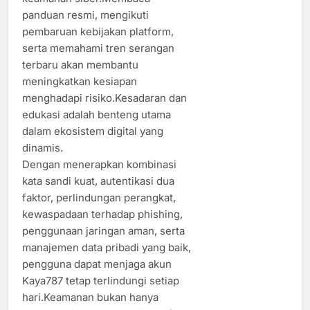
panduan resmi, mengikuti
pembaruan kebijakan platform,
serta memahami tren serangan
terbaru akan membantu
meningkatkan kesiapan
menghadapi risiko.Kesadaran dan
edukasi adalah benteng utama
dalam ekosistem digital yang
dinamis.
Dengan menerapkan kombinasi
kata sandi kuat, autentikasi dua
faktor, perlindungan perangkat,
kewaspadaan terhadap phishing,
penggunaan jaringan aman, serta
manajemen data pribadi yang baik,
pengguna dapat menjaga akun
Kaya787 tetap terlindungi setiap
hari.Keamanan bukan hanya