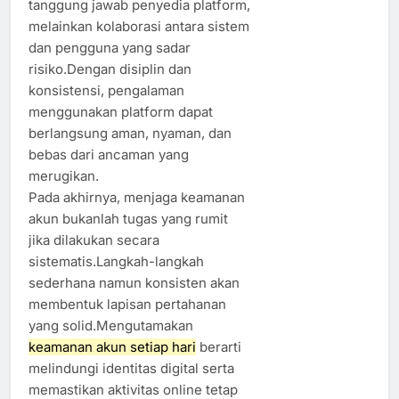
tanggung jawab penyedia platform,
melainkan kolaborasi antara sistem
dan pengguna yang sadar
risiko.Dengan disiplin dan
konsistensi, pengalaman
menggunakan platform dapat
berlangsung aman, nyaman, dan
bebas dari ancaman yang
merugikan.
Pada akhirnya, menjaga keamanan
akun bukanlah tugas yang rumit
jika dilakukan secara
sistematis.Langkah-langkah
sederhana namun konsisten akan
membentuk lapisan pertahanan
yang solid.Mengutamakan
keamanan akun setiap hari
berarti
melindungi identitas digital serta
memastikan aktivitas online tetap