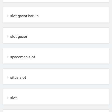
slot gacor hari ini
slot gacor
spaceman slot
situs slot
slot