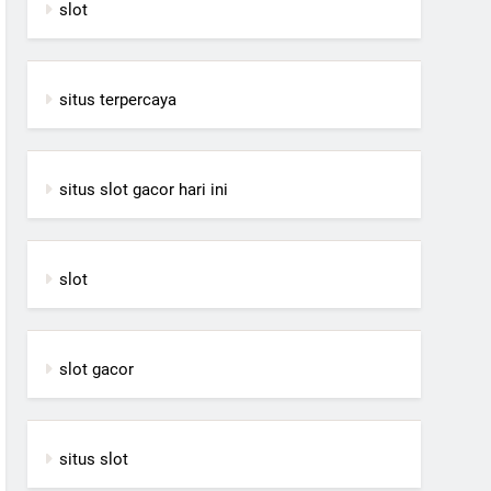
slot
situs terpercaya
situs slot gacor hari ini
slot
slot gacor
situs slot