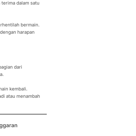
 terima dalam satu
rhentilah bermain.
 dengan harapan
agian dari
a.
ain kembali.
badi atau menambah
nggaran