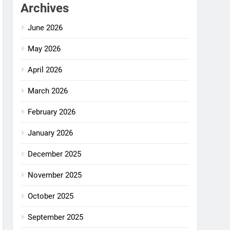
Archives
June 2026
May 2026
April 2026
March 2026
February 2026
January 2026
December 2025
November 2025
October 2025
September 2025