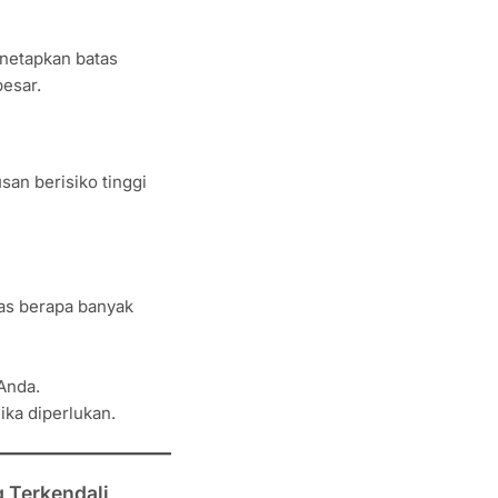
netapkan batas
esar.
an berisiko tinggi
tas berapa banyak
Anda.
ika diperlukan.
 Terkendali