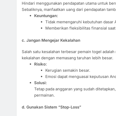
Hindari menggunakan pendapatan utama untuk berm
Sebaliknya, manfaatkan uang dari pendapatan tamb
Keuntungan:
Tidak memengaruhi kebutuhan dasar 
Memberikan fleksibilitas finansial saa
c. Jangan Mengejar Kekalahan
Salah satu kesalahan terbesar pemain togel adala
kekalahan dengan memasang taruhan lebih besar.
Risiko:
Kerugian semakin besar.
Emosi dapat menguasai keputusan And
Solusi:
Tetap pada anggaran yang sudah ditetapkan, t
permainan.
d. Gunakan Sistem “Stop-Loss”