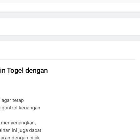
in Togel dengan
 agar tetap
engontrol keuangan
ng menyenangkan,
inan ini juga dapat
garan dengan bijak