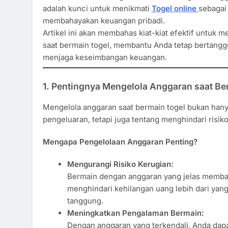
adalah kunci untuk menikmati
Togel online
sebagai
membahayakan keuangan pribadi.
Artikel ini akan membahas kiat-kiat efektif untuk 
saat bermain togel, membantu Anda tetap bertang
menjaga keseimbangan keuangan.
1. Pentingnya Mengelola Anggaran saat Be
Mengelola anggaran saat bermain togel bukan han
pengeluaran, tetapi juga tentang menghindari risiko
Mengapa Pengelolaan Anggaran Penting?
Mengurangi Risiko Kerugian:
Bermain dengan anggaran yang jelas memb
menghindari kehilangan uang lebih dari ya
tanggung.
Meningkatkan Pengalaman Bermain:
Dengan anggaran yang terkendali, Anda dap