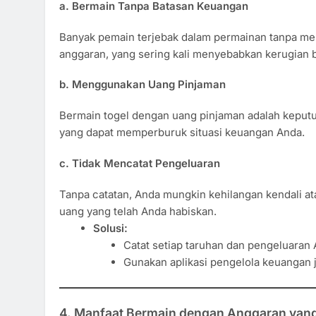
a. Bermain Tanpa Batasan Keuangan
Banyak pemain terjebak dalam permainan tanpa me
anggaran, yang sering kali menyebabkan kerugian b
b. Menggunakan Uang Pinjaman
Bermain togel dengan uang pinjaman adalah keputus
yang dapat memperburuk situasi keuangan Anda.
c. Tidak Mencatat Pengeluaran
Tanpa catatan, Anda mungkin kehilangan kendali a
uang yang telah Anda habiskan.
Solusi:
Catat setiap taruhan dan pengeluaran 
Gunakan aplikasi pengelola keuangan j
4. Manfaat Bermain dengan Anggaran yang