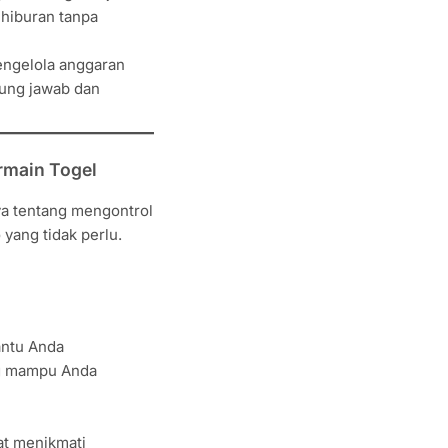
 hiburan tanpa
mengelola anggaran
gung jawab dan
rmain Togel
ya tentang mengontrol
 yang tidak perlu.
antu Anda
ng mampu Anda
at menikmati