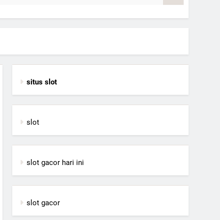
situs slot
slot
slot gacor hari ini
slot gacor