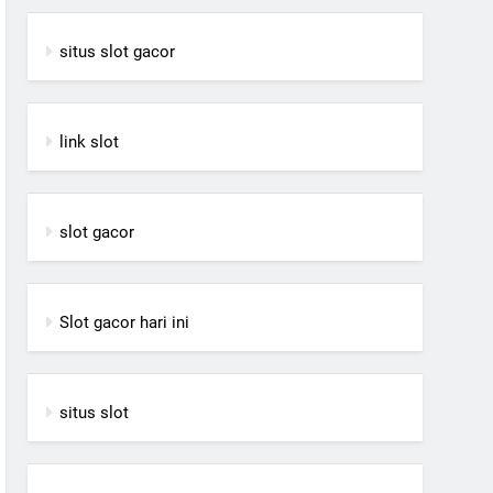
situs slot gacor
link slot
slot gacor
Slot gacor hari ini
situs slot