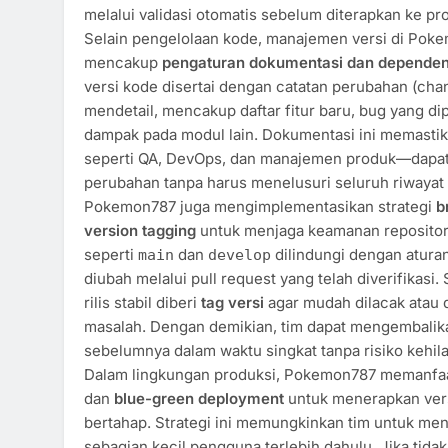
melalui validasi otomatis sebelum diterapkan ke pr
Selain pengelolaan kode, manajemen versi di Pok
mencakup
pengaturan dokumentasi dan dependen
versi kode disertai dengan catatan perubahan (cha
mendetail, mencakup daftar fitur baru, bug yang dip
dampak pada modul lain. Dokumentasi ini memasti
seperti QA, DevOps, dan manajemen produk—dapa
perubahan tanpa harus menelusuri seluruh riwayat
Pokemon787 juga mengimplementasikan strategi
b
version tagging
untuk menjaga keamanan repositor
seperti
dan
dilindungi dengan aturan
main
develop
diubah melalui pull request yang telah diverifikasi.
rilis stabil diberi
tag versi
agar mudah dilacak atau di
masalah. Dengan demikian, tim dapat mengembalika
sebelumnya dalam waktu singkat tanpa risiko kehil
Dalam lingkungan produksi, Pokemon787 memanfa
dan
blue-green deployment
untuk menerapkan vers
bertahap. Strategi ini memungkinkan tim untuk men
sebagian kecil pengguna terlebih dahulu. Jika tida