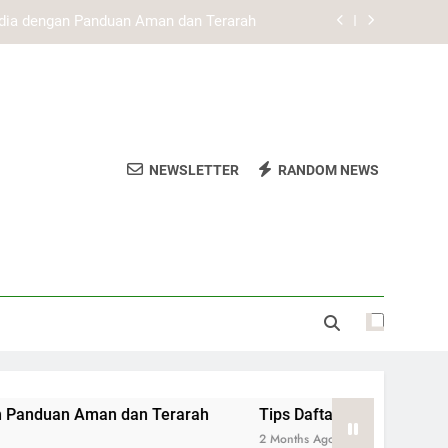
edia dengan Panduan Aman dan Terarah
si Berjalan Lancar untuk Pengguna Baru
oses Registrasi Lebih Lancar dan Aman
ara Mengenali Jalur Akses yang Valid
NEWSLETTER
RANDOM NEWS
edia dengan Panduan Aman dan Terarah
si Berjalan Lancar untuk Pengguna Baru
oses Registrasi Lebih Lancar dan Aman
man dan Terarah
Tips Daftar Edwinslot agar Registrasi
2 Months Ago