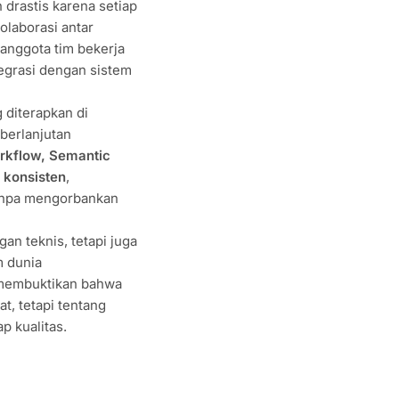
drastis karena setiap
olaborasi antar
anggota tim bekerja
tegrasi dengan sistem
 diterapkan di
berlanjutan
rkflow, Semantic
 konsisten
,
anpa mengorbankan
n teknis, tetapi juga
m dunia
membuktikan bahwa
t, tetapi tentang
p kualitas.