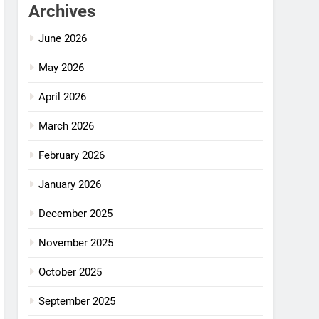
Archives
June 2026
May 2026
April 2026
March 2026
February 2026
January 2026
December 2025
November 2025
October 2025
September 2025