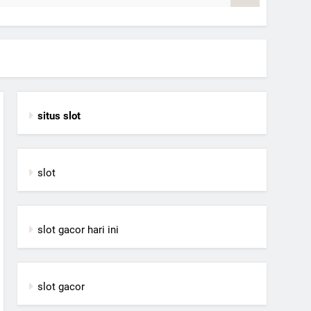
situs slot
slot
slot gacor hari ini
slot gacor