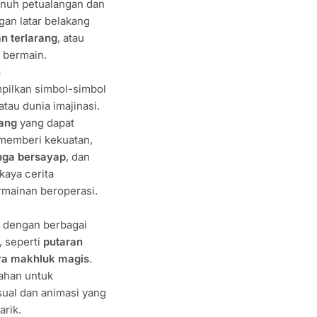
penuh petualangan dan
gan latar belakang
n terlarang
, atau
 bermain.
n
mpilkan simbol-simbol
 atau dunia imajinasi.
ang
yang dapat
memberi kekuatan,
nga bersayap
, dan
kaya cerita
rmainan beroperasi.
i dengan berbagai
, seperti
putaran
ra makhluk magis
.
bahan untuk
ual dan animasi yang
rik.