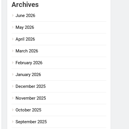
Archives
June 2026
May 2026
April 2026
March 2026
February 2026
January 2026
December 2025
November 2025
October 2025
September 2025