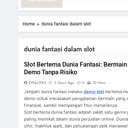
Home
dunia fantasi dalam slot
dunia fantasi dalam slot
Slot Bertema Dunia Fantasi: Bermai
Demo Tanpa Risiko
D96c983
2 Years Ago
0
10 Mins
Jelajahi dunia fantasi melalui
demo slot
bertema ma
demo untuk merasakan pengalaman bermain yang se
finansial, sambil mempelajari fitur menariknya.
Slot bertema dunia fantasi adalah salah satu genr
paling memikat dalam dunia perjudian online. Dun
sihir, makhluk ajaib, dan petualangan epik menaw