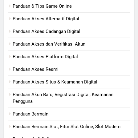
Panduan & Tips Game Online
Panduan Akses Alternatif Digital
Panduan Akses Cadangan Digital
Panduan Akses dan Verifikasi Akun
Panduan Akses Platform Digital
Panduan Akses Resmi
Panduan Akses Situs & Keamanan Digital
Panduan Akun Baru, Registrasi Digital, Keamanan
Pengguna
Panduan Bermain
Panduan Bermain Slot, Fitur Slot Online, Slot Modern