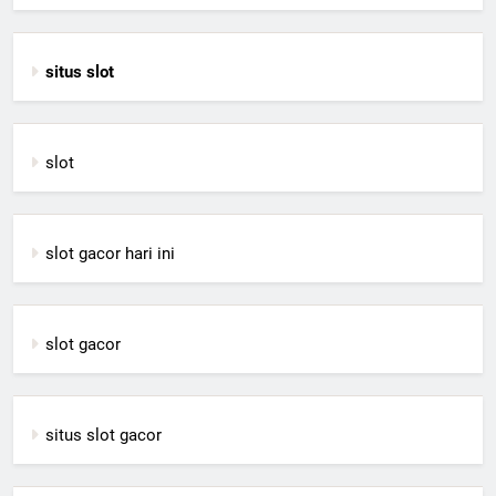
situs slot
slot
slot gacor hari ini
slot gacor
situs slot gacor