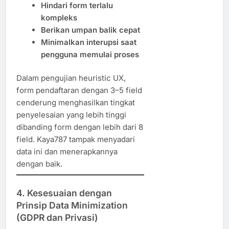
Hindari form terlalu
kompleks
Berikan umpan balik cepat
Minimalkan interupsi saat
pengguna memulai proses
Dalam pengujian heuristic UX,
form pendaftaran dengan 3–5 field
cenderung menghasilkan tingkat
penyelesaian yang lebih tinggi
dibanding form dengan lebih dari 8
field. Kaya787 tampak menyadari
data ini dan menerapkannya
dengan baik.
4.
Kesesuaian dengan
Prinsip Data Minimization
(GDPR dan Privasi)