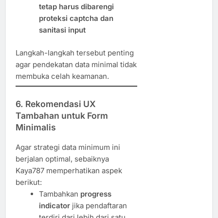
tetap harus dibarengi
proteksi captcha dan
sanitasi input
Langkah-langkah tersebut penting
agar pendekatan data minimal tidak
membuka celah keamanan.
6.
Rekomendasi UX
Tambahan untuk Form
Minimalis
Agar strategi data minimum ini
berjalan optimal, sebaiknya
Kaya787 memperhatikan aspek
berikut:
Tambahkan
progress
indicator
jika pendaftaran
terdiri dari lebih dari satu