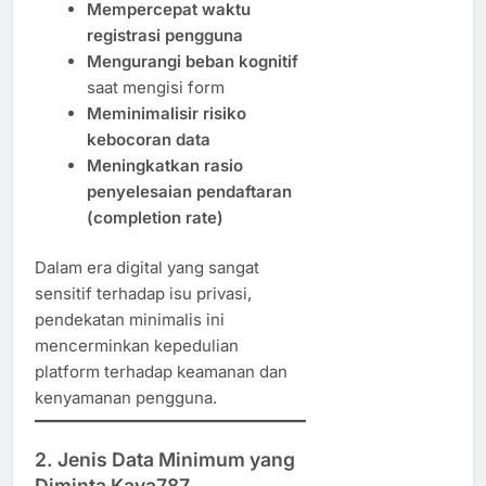
Mempercepat waktu
registrasi pengguna
Mengurangi beban kognitif
saat mengisi form
Meminimalisir risiko
kebocoran data
Meningkatkan rasio
penyelesaian pendaftaran
(completion rate)
Dalam era digital yang sangat
sensitif terhadap isu privasi,
pendekatan minimalis ini
mencerminkan kepedulian
platform terhadap keamanan dan
kenyamanan pengguna.
2.
Jenis Data Minimum yang
Diminta Kaya787