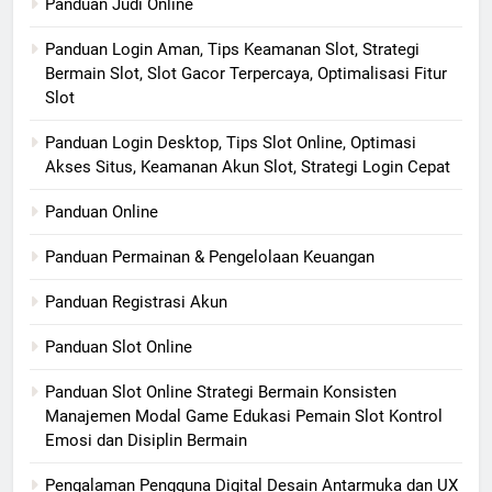
Panduan Judi Online
Panduan Login Aman, Tips Keamanan Slot, Strategi
Bermain Slot, Slot Gacor Terpercaya, Optimalisasi Fitur
Slot
Panduan Login Desktop, Tips Slot Online, Optimasi
Akses Situs, Keamanan Akun Slot, Strategi Login Cepat
Panduan Online
Panduan Permainan & Pengelolaan Keuangan
Panduan Registrasi Akun
Panduan Slot Online
Panduan Slot Online Strategi Bermain Konsisten
Manajemen Modal Game Edukasi Pemain Slot Kontrol
Emosi dan Disiplin Bermain
Pengalaman Pengguna Digital Desain Antarmuka dan UX