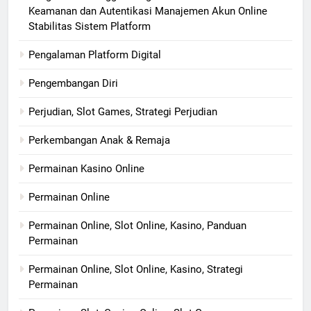
Keamanan dan Autentikasi Manajemen Akun Online
Stabilitas Sistem Platform
Pengalaman Platform Digital
Pengembangan Diri
Perjudian, Slot Games, Strategi Perjudian
Perkembangan Anak & Remaja
Permainan Kasino Online
Permainan Online
Permainan Online, Slot Online, Kasino, Panduan
Permainan
Permainan Online, Slot Online, Kasino, Strategi
Permainan