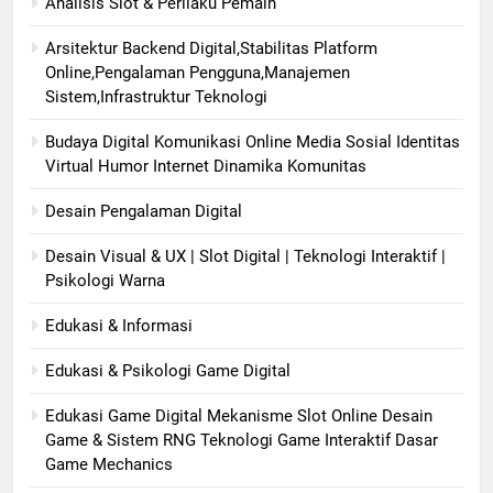
Analisis Slot & Perilaku Pemain
Arsitektur Backend Digital,Stabilitas Platform
Online,Pengalaman Pengguna,Manajemen
Sistem,Infrastruktur Teknologi
Budaya Digital Komunikasi Online Media Sosial Identitas
Virtual Humor Internet Dinamika Komunitas
Desain Pengalaman Digital
Desain Visual & UX | Slot Digital | Teknologi Interaktif |
Psikologi Warna
Edukasi & Informasi
Edukasi & Psikologi Game Digital
Edukasi Game Digital Mekanisme Slot Online Desain
Game & Sistem RNG Teknologi Game Interaktif Dasar
Game Mechanics