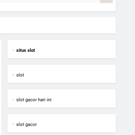
situs slot
slot
slot gacor hari ini
slot gacor