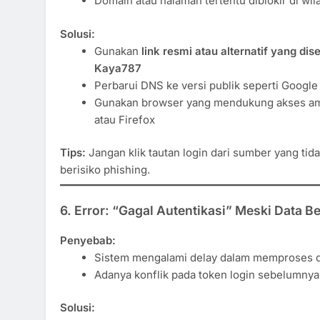
Domain atau halaman tertentu diblokir di wi
Solusi:
Gunakan
link resmi atau alternatif yang dis
Kaya787
Perbarui DNS ke versi publik seperti Google
Gunakan browser yang mendukung akses am
atau Firefox
Tips:
Jangan klik tautan login dari sumber yang tid
berisiko phishing.
6. Error: “Gagal Autentikasi” Meski Data B
Penyebab:
Sistem mengalami delay dalam memproses da
Adanya konflik pada token login sebelumnya
Solusi: