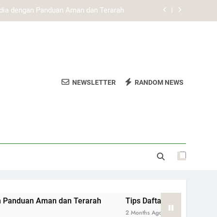
edia dengan Panduan Aman dan Terarah
si Berjalan Lancar untuk Pengguna Baru
oses Registrasi Lebih Lancar dan Aman
ara Mengenali Jalur Akses yang Valid
NEWSLETTER
RANDOM NEWS
edia dengan Panduan Aman dan Terarah
si Berjalan Lancar untuk Pengguna Baru
oses Registrasi Lebih Lancar dan Aman
man dan Terarah
Tips Daftar Edwinslot agar Registrasi
2 Months Ago