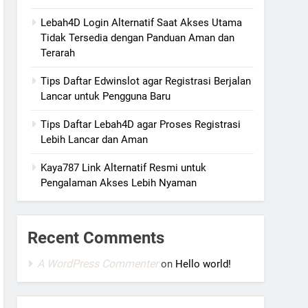
Lebah4D Login Alternatif Saat Akses Utama
Tidak Tersedia dengan Panduan Aman dan
Terarah
Tips Daftar Edwinslot agar Registrasi Berjalan
Lancar untuk Pengguna Baru
Tips Daftar Lebah4D agar Proses Registrasi
Lebih Lancar dan Aman
Kaya787 Link Alternatif Resmi untuk
Pengalaman Akses Lebih Nyaman
Recent Comments
A WordPress Commenter
on
Hello world!