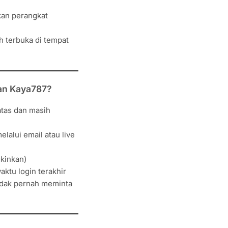
kan perangkat
h terbuka di tempat
an Kaya787?
atas dan masih
alui email atau live
kinkan)
aktu login terakhir
idak pernah meminta