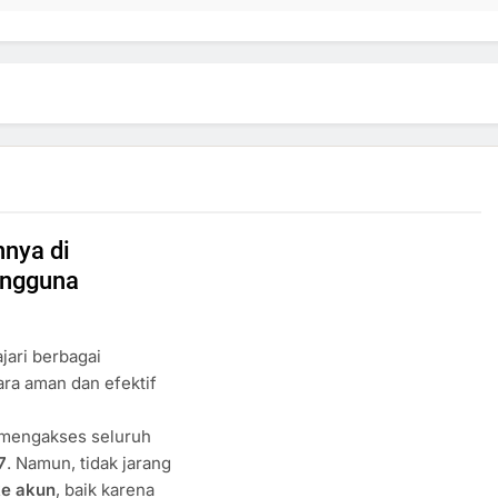
nnya di
engguna
jari berbagai
ra aman dan efektif
 mengakses seluruh
7
. Namun, tidak jarang
ke akun
, baik karena