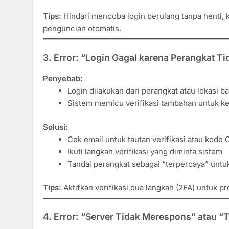
Tips:
Hindari mencoba login berulang tanpa henti,
penguncian otomatis.
3. Error: “Login Gagal karena Perangkat Ti
Penyebab:
Login dilakukan dari perangkat atau lokasi b
Sistem memicu verifikasi tambahan untuk 
Solusi:
Cek email untuk tautan verifikasi atau kode
Ikuti langkah verifikasi yang diminta sistem
Tandai perangkat sebagai “terpercaya” untu
Tips:
Aktifkan verifikasi dua langkah (2FA) untuk p
4. Error: “Server Tidak Merespons” atau “