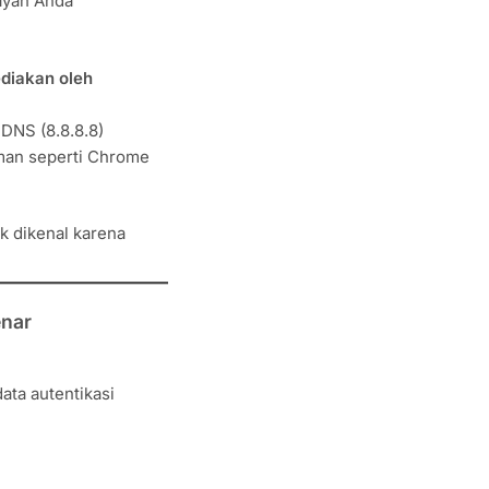
layah Anda
ediakan oleh
 DNS (8.8.8.8)
an seperti Chrome
ak dikenal karena
enar
ta autentikasi