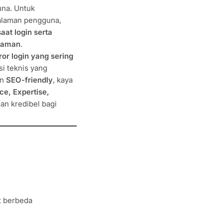
una. Untuk
alaman pengguna,
aat login serta
 aman
.
rror login yang sering
i teknis yang
an
SEO-friendly
, kaya
ce, Expertise,
an kredibel bagi
t berbeda