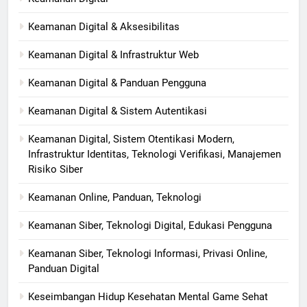
Keamanan Digital & Aksesibilitas
Keamanan Digital & Infrastruktur Web
Keamanan Digital & Panduan Pengguna
Keamanan Digital & Sistem Autentikasi
Keamanan Digital, Sistem Otentikasi Modern,
Infrastruktur Identitas, Teknologi Verifikasi, Manajemen
Risiko Siber
Keamanan Online, Panduan, Teknologi
Keamanan Siber, Teknologi Digital, Edukasi Pengguna
Keamanan Siber, Teknologi Informasi, Privasi Online,
Panduan Digital
Keseimbangan Hidup Kesehatan Mental Game Sehat