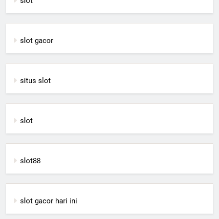
slot
slot gacor
situs slot
slot
slot88
slot gacor hari ini