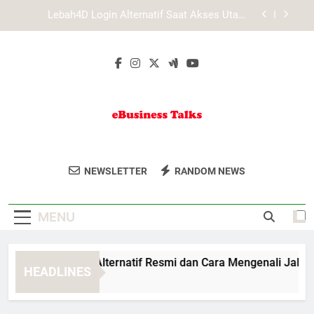
Skip
Terarah
Tips Daftar Edwinslot agar Registrasi Berjalan
to
Lancar untuk Pengguna Baru
content
Tips Daftar Lebah4D agar Proses Registrasi Lebih
Lancar dan Aman
EDWINSLOT Link Alternatif Resmi dan Cara
Mengenali Jalur Akses yang Valid
Lebah4D Login Alternatif Saat Akses Utama
Tidak Tersedia dengan Panduan Aman dan
Terarah
Tips Daftar Edwinslot agar Registrasi Berjalan
Lancar untuk Pengguna Baru
EBusiness Talks
Temukan Tips Dan Informasi Bisnis Digital
Tips Daftar Lebah4D agar Proses Registrasi Lebih
NEWSLETTER
RANDOM NEWS
Lancar dan Aman
Di EBusiness Talks.
MENU
DWINSLOT Link Alternatif Resmi dan Cara Mengenali Jalur Aks
HEADLINES
Month Ago