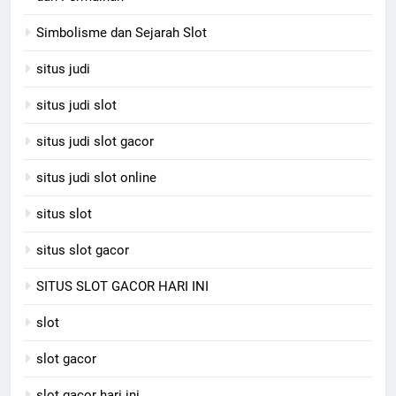
Simbolisme dan Sejarah Slot
situs judi
situs judi slot
situs judi slot gacor
situs judi slot online
situs slot
situs slot gacor
SITUS SLOT GACOR HARI INI
slot
slot gacor
slot gacor hari ini