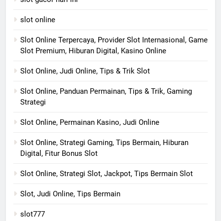
slot online
Slot Online Terpercaya, Provider Slot Internasional, Game
Slot Premium, Hiburan Digital, Kasino Online
Slot Online, Judi Online, Tips & Trik Slot
Slot Online, Panduan Permainan, Tips & Trik, Gaming
Strategi
Slot Online, Permainan Kasino, Judi Online
Slot Online, Strategi Gaming, Tips Bermain, Hiburan
Digital, Fitur Bonus Slot
Slot Online, Strategi Slot, Jackpot, Tips Bermain Slot
Slot, Judi Online, Tips Bermain
slot777