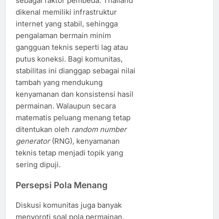
sebagai faktor pembeda. Thailand
dikenal memiliki infrastruktur
internet yang stabil, sehingga
pengalaman bermain minim
gangguan teknis seperti lag atau
putus koneksi. Bagi komunitas,
stabilitas ini dianggap sebagai nilai
tambah yang mendukung
kenyamanan dan konsistensi hasil
permainan. Walaupun secara
matematis peluang menang tetap
ditentukan oleh
random number
generator
(RNG), kenyamanan
teknis tetap menjadi topik yang
sering dipuji.
Persepsi Pola Menang
Diskusi komunitas juga banyak
menyoroti soal pola permainan.