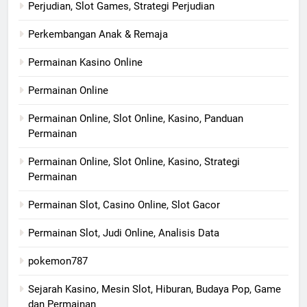
Perjudian, Slot Games, Strategi Perjudian
Perkembangan Anak & Remaja
Permainan Kasino Online
Permainan Online
Permainan Online, Slot Online, Kasino, Panduan
Permainan
Permainan Online, Slot Online, Kasino, Strategi
Permainan
Permainan Slot, Casino Online, Slot Gacor
Permainan Slot, Judi Online, Analisis Data
pokemon787
Sejarah Kasino, Mesin Slot, Hiburan, Budaya Pop, Game
dan Permainan