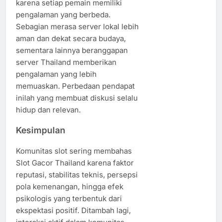
karena setiap pemain memiliki
pengalaman yang berbeda.
Sebagian merasa server lokal lebih
aman dan dekat secara budaya,
sementara lainnya beranggapan
server Thailand memberikan
pengalaman yang lebih
memuaskan. Perbedaan pendapat
inilah yang membuat diskusi selalu
hidup dan relevan.
Kesimpulan
Komunitas slot sering membahas
Slot Gacor Thailand karena faktor
reputasi, stabilitas teknis, persepsi
pola kemenangan, hingga efek
psikologis yang terbentuk dari
ekspektasi positif. Ditambah lagi,