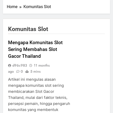
Home
Komunitas Slot
Komunitas Slot
Mengapa Komunitas Slot
Sering Membahas Slot
Gacor Thailand
d96c983
11 months
ago
0
5 mins
Artikel ini mengulas alasan
mengapa komunitas slot sering
membicarakan Slot Gacor
Thailand, mulai dari faktor teknis,
persepsi pemain, hingga pengaruh
komunitas yang membentuk