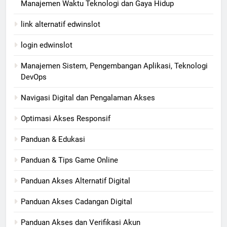
Manajemen Waktu Teknologi dan Gaya Hidup
link alternatif edwinslot
login edwinslot
Manajemen Sistem, Pengembangan Aplikasi, Teknologi
DevOps
Navigasi Digital dan Pengalaman Akses
Optimasi Akses Responsif
Panduan & Edukasi
Panduan & Tips Game Online
Panduan Akses Alternatif Digital
Panduan Akses Cadangan Digital
Panduan Akses dan Verifikasi Akun