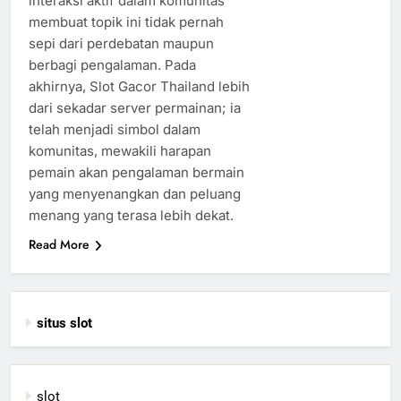
interaksi aktif dalam komunitas
membuat topik ini tidak pernah
sepi dari perdebatan maupun
berbagi pengalaman. Pada
akhirnya, Slot Gacor Thailand lebih
dari sekadar server permainan; ia
telah menjadi simbol dalam
komunitas, mewakili harapan
pemain akan pengalaman bermain
yang menyenangkan dan peluang
menang yang terasa lebih dekat.
Read More
situs slot
slot