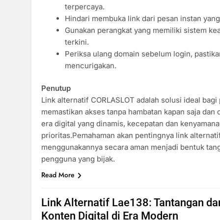
terpercaya.
Hindari membuka link dari pesan instan yang 
Gunakan perangkat yang memiliki sistem kea
terkini.
Periksa ulang domain sebelum login, pastikan
mencurigakan.
Penutup
Link alternatif CORLASLOT adalah solusi ideal bag
memastikan akses tanpa hambatan kapan saja dan 
era digital yang dinamis, kecepatan dan kenyaman
prioritas.Pemahaman akan pentingnya link alternatif
menggunakannya secara aman menjadi bentuk tan
pengguna yang bijak.
Read More
Link Alternatif Lae138: Tantangan da
Konten Digital di Era Modern