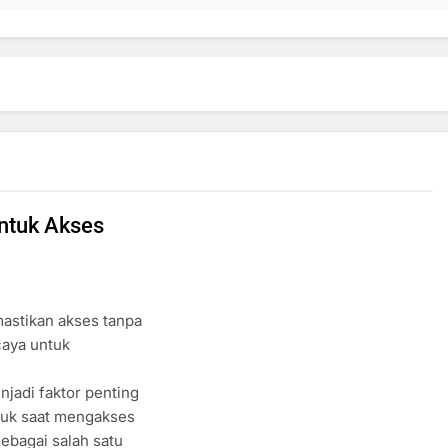
ntuk Akses
astikan akses tanpa
caya untuk
njadi faktor penting
asuk saat mengakses
bagai salah satu