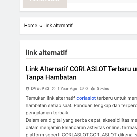
Home
link alternatif
link alternatif
Link Alternatif CORLASLOT Terbaru u
Tanpa Hambatan
D96c983
1 Year Ago
0
5 Mins
Temukan link alternatif
corlaslot
terbaru untuk mem
hambatan setiap saat. Panduan lengkap dan terper
pengalaman terbaik.
Dalam era digital yang serba cepat, aksesibilitas me
dalam menjamin kelancaran aktivitas online, term
platform seperti CORLASLOT.CORLASLOT dikenal se