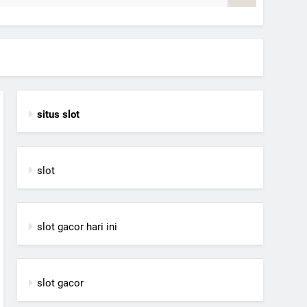
situs slot
slot
slot gacor hari ini
slot gacor