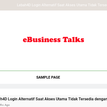
Lebah4D Login Alternatif Saat Akses Utama Tidak Ters
Tips Daftar Edwinslot agar Registra
Tips Daftar Lebah4D agar Pr
EDWINSLOT Link Alternatif Resmi dan C
Lebah4D Login Alternatif Saat Akses Utama Tidak Ters
Tips Daftar Edwinslot agar Registra
siness Talks
ps Dan Informasi Bisnis Digital Di EBusiness Talks.
Tips Daftar Lebah4D agar Pr
SAMPLE PAGE
ternatif Saat Akses Utama Tidak Tersedia dengan Panduan A