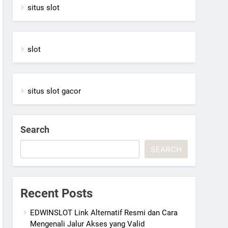
situs slot
slot
situs slot gacor
Search
SEARCH
Recent Posts
EDWINSLOT Link Alternatif Resmi dan Cara
Mengenali Jalur Akses yang Valid