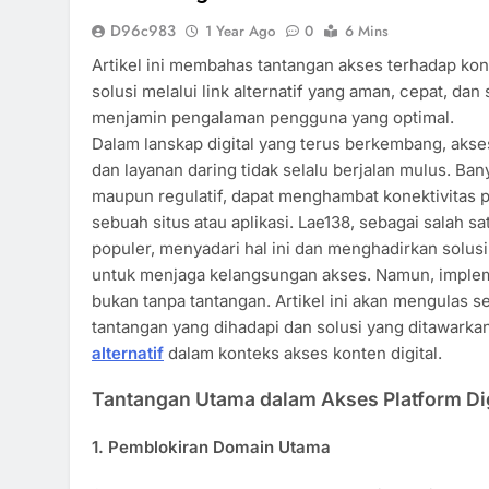
D96c983
1 Year Ago
0
6 Mins
Artikel ini membahas tantangan akses terhadap kont
solusi melalui link alternatif yang aman, cepat, dan 
menjamin pengalaman pengguna yang optimal.
Dalam lanskap digital yang terus berkembang, akse
dan layanan daring tidak selalu berjalan mulus. Bany
maupun regulatif, dapat menghambat konektivitas
sebuah situs atau aplikasi. Lae138, sebagai salah sat
populer, menyadari hal ini dan menghadirkan solus
untuk menjaga kelangsungan akses. Namun, implemen
bukan tanpa tantangan. Artikel ini akan mengulas 
tantangan yang dihadapi dan solusi yang ditawarka
alternatif
dalam konteks akses konten digital.
Tantangan Utama dalam Akses Platform Dig
1.
Pemblokiran Domain Utama