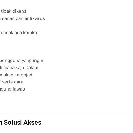
tidak dikenal.
manan dan anti-virus
 tidak ada karakter
i pengguna yang ingin
di mana saja.Dalam
an akses menjadi
 serta cara
ggung jawab
n Solusi Akses