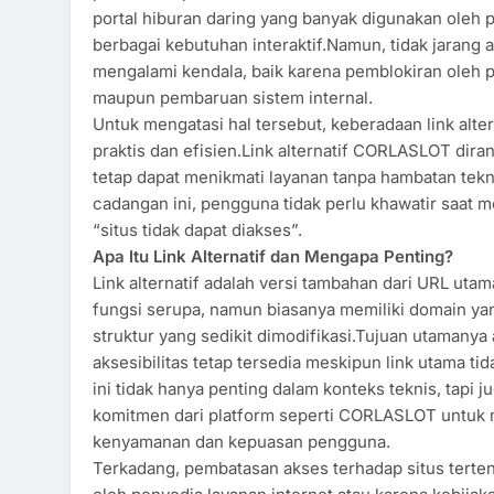
portal hiburan daring yang banyak digunakan oleh
berbagai kebutuhan interaktif.Namun, tidak jarang 
mengalami kendala, baik karena pemblokiran oleh p
maupun pembaruan sistem internal.
Untuk mengatasi hal tersebut, keberadaan link alter
praktis dan efisien.Link alternatif CORLASLOT dir
tetap dapat menikmati layanan tanpa hambatan tek
cadangan ini, pengguna tidak perlu khawatir saat
“situs tidak dapat diakses”.
Apa Itu Link Alternatif dan Mengapa Penting?
Link alternatif adalah versi tambahan dari URL utam
fungsi serupa, namun biasanya memiliki domain ya
struktur yang sedikit dimodifikasi.Tujuan utamany
aksesibilitas tetap tersedia meskipun link utama tid
ini tidak hanya penting dalam konteks teknis, tapi 
komitmen dari platform seperti CORLASLOT untuk
kenyamanan dan kepuasan pengguna.
Terkadang, pembatasan akses terhadap situs terten