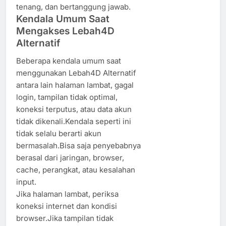
tenang, dan bertanggung jawab.
Kendala Umum Saat
Mengakses Lebah4D
Alternatif
Beberapa kendala umum saat
menggunakan Lebah4D Alternatif
antara lain halaman lambat, gagal
login, tampilan tidak optimal,
koneksi terputus, atau data akun
tidak dikenali.Kendala seperti ini
tidak selalu berarti akun
bermasalah.Bisa saja penyebabnya
berasal dari jaringan, browser,
cache, perangkat, atau kesalahan
input.
Jika halaman lambat, periksa
koneksi internet dan kondisi
browser.Jika tampilan tidak