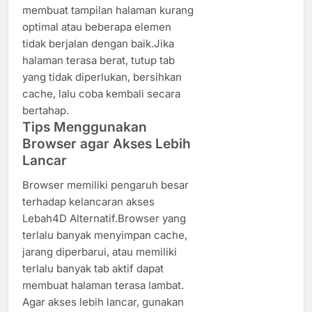
membuat tampilan halaman kurang
optimal atau beberapa elemen
tidak berjalan dengan baik.Jika
halaman terasa berat, tutup tab
yang tidak diperlukan, bersihkan
cache, lalu coba kembali secara
bertahap.
Tips Menggunakan
Browser agar Akses Lebih
Lancar
Browser memiliki pengaruh besar
terhadap kelancaran akses
Lebah4D Alternatif.Browser yang
terlalu banyak menyimpan cache,
jarang diperbarui, atau memiliki
terlalu banyak tab aktif dapat
membuat halaman terasa lambat.
Agar akses lebih lancar, gunakan