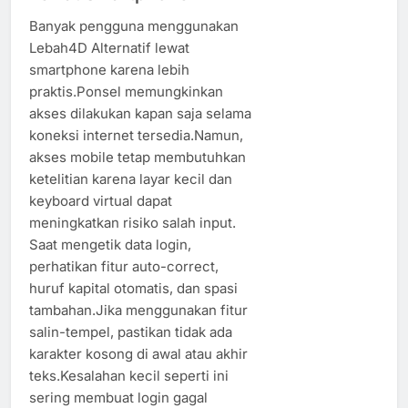
Banyak pengguna menggunakan
Lebah4D Alternatif lewat
smartphone karena lebih
praktis.Ponsel memungkinkan
akses dilakukan kapan saja selama
koneksi internet tersedia.Namun,
akses mobile tetap membutuhkan
ketelitian karena layar kecil dan
keyboard virtual dapat
meningkatkan risiko salah input.
Saat mengetik data login,
perhatikan fitur auto-correct,
huruf kapital otomatis, dan spasi
tambahan.Jika menggunakan fitur
salin-tempel, pastikan tidak ada
karakter kosong di awal atau akhir
teks.Kesalahan kecil seperti ini
sering membuat login gagal