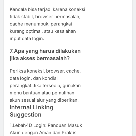
Kendala bisa terjadi karena koneksi
tidak stabil, browser bermasalah,
cache menumpuk, perangkat
kurang optimal, atau kesalahan
input data login.
7.Apa yang harus dilakukan
jika akses bermasalah?
Periksa koneksi, browser, cache,
data login, dan kondisi
perangkat.Jika tersedia, gunakan
menu bantuan atau pemulihan
akun sesuai alur yang diberikan.
Internal Linking
Suggestion
1.Lebah4D Login: Panduan Masuk
Akun dengan Aman dan Praktis