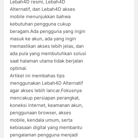
Lebah4D resmi, Lebah4D
Alternatif, dan Lebah4D akses
mobile menunjukkan bahwa
kebutuhan pengguna cukup
beragam.Ada pengguna yang ingin
masuk ke akun, ada yang ingin
memastikan akses lebih jelas, dan
ada pula yang membutuhkan solusi
saat halaman utama tidak berjalan
optimal.
Artikel ini membahas tips
menggunakan Lebah4D Alternatif
agar akses lebih lancar.Fokusnya
mencakup persiapan perangkat,
koneksi internet, keamanan akun,
penggunaan browser, akses
mobile, kendala umum, serta
kebiasaan digital yang membantu
pengalaman pengguna menjadi