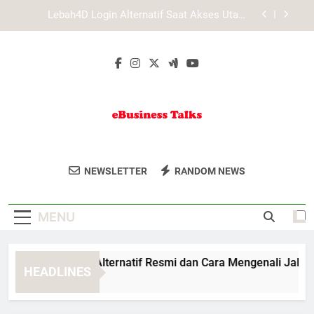
Skip
Terarah
Tips Daftar Edwinslot agar Registrasi Berjalan
to
Lancar untuk Pengguna Baru
content
Tips Daftar Lebah4D agar Proses Registrasi Lebih
Lancar dan Aman
EDWINSLOT Link Alternatif Resmi dan Cara
Mengenali Jalur Akses yang Valid
Lebah4D Login Alternatif Saat Akses Utama
Tidak Tersedia dengan Panduan Aman dan
Terarah
Tips Daftar Edwinslot agar Registrasi Berjalan
Lancar untuk Pengguna Baru
EBusiness Talks
Temukan Tips Dan Informasi Bisnis Digital
Tips Daftar Lebah4D agar Proses Registrasi Lebih
NEWSLETTER
RANDOM NEWS
Lancar dan Aman
Di EBusiness Talks.
MENU
WINSLOT Link Alternatif Resmi dan Cara Mengenali Jalur Akse
HEADLINES
onth Ago