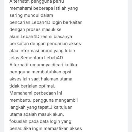
Alternatif, pengguna perlu
memahami beberapa istilah yang
sering muncul dalam
pencarian.Lebah4D login berkaitan
dengan proses masuk ke
akun.Lebah4D resmi biasanya
berkaitan dengan pencarian akses
atau informasi brand yang lebih
jelas.Sementara Lebah4D
Alternatif umumnya dicari ketika
pengguna membutuhkan opsi
akses lain saat halaman utama
tidak berjalan optimal.
Memahami perbedaan ini
membantu pengguna mengambil
langkah yang tepat.Jika tujuan
utama adalah masuk akun,
fokuslah pada data login yang
benar.Jika ingin memastikan akses