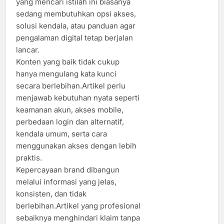
yang mencari istilah ini biasanya
sedang membutuhkan opsi akses,
solusi kendala, atau panduan agar
pengalaman digital tetap berjalan
lancar.
Konten yang baik tidak cukup
hanya mengulang kata kunci
secara berlebihan.Artikel perlu
menjawab kebutuhan nyata seperti
keamanan akun, akses mobile,
perbedaan login dan alternatif,
kendala umum, serta cara
menggunakan akses dengan lebih
praktis.
Kepercayaan brand dibangun
melalui informasi yang jelas,
konsisten, dan tidak
berlebihan.Artikel yang profesional
sebaiknya menghindari klaim tanpa