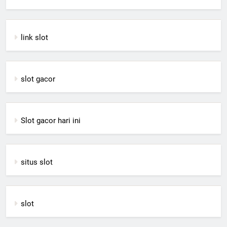
link slot
slot gacor
Slot gacor hari ini
situs slot
slot