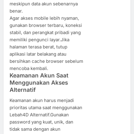
meskipun data akun sebenarnya
benar.
Agar akses mobile lebih nyaman,
gunakan browser terbaru, koneksi
stabil, dan perangkat pribadi yang
memiliki pengunci layar.Jika
halaman terasa berat, tutup
aplikasi latar belakang atau
bersihkan cache browser sebelum
mencoba kembali.
Keamanan Akun Saat
Menggunakan Akses
Alternatif
Keamanan akun harus menjadi
prioritas utama saat menggunakan
Lebah4D Alternatif.Gunakan
password yang kuat, unik, dan
tidak sama dengan akun