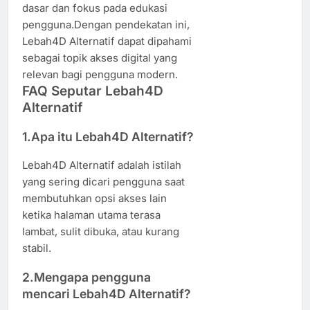
dasar dan fokus pada edukasi
pengguna.Dengan pendekatan ini,
Lebah4D Alternatif dapat dipahami
sebagai topik akses digital yang
relevan bagi pengguna modern.
FAQ Seputar Lebah4D
Alternatif
1.Apa itu Lebah4D Alternatif?
Lebah4D Alternatif adalah istilah
yang sering dicari pengguna saat
membutuhkan opsi akses lain
ketika halaman utama terasa
lambat, sulit dibuka, atau kurang
stabil.
2.Mengapa pengguna
mencari Lebah4D Alternatif?