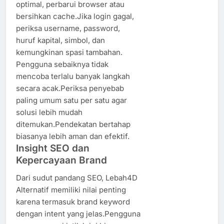
optimal, perbarui browser atau
bersihkan cache.Jika login gagal,
periksa username, password,
huruf kapital, simbol, dan
kemungkinan spasi tambahan.
Pengguna sebaiknya tidak
mencoba terlalu banyak langkah
secara acak.Periksa penyebab
paling umum satu per satu agar
solusi lebih mudah
ditemukan.Pendekatan bertahap
biasanya lebih aman dan efektif.
Insight SEO dan
Kepercayaan Brand
Dari sudut pandang SEO, Lebah4D
Alternatif memiliki nilai penting
karena termasuk brand keyword
dengan intent yang jelas.Pengguna