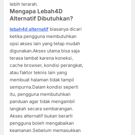
lebih terarah.
Mengapa Lebah4D
Alternatif Dibutuhkan?
lebah4d alternatif
biasanya dicari
ketika pengguna membutuhkan
opsi akses lain yang tetap mudah
digunakan.Akses utama bisa saja
terasa lambat karena koneksi,
cache browser, kondisi perangkat,
atau faktor teknis lain yang
membuat halaman tidak tampil
sempurna.Dalam kondisi seperti
itu, pengguna membutuhkan
panduan agar tidak mengambil
langkah secara sembarangan.
Akses alternatif bukan berarti
pengguna boleh mengabaikan
keamanan.Sebelum memasukkan