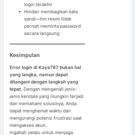
login terakhir
Hindari membagikan kata
sandi—tim resmi tidak
pernah meminta password
secara langsung
Kesimpulan
Error login di Kaya787 bukan hal
yang langka, namun dapat
ditangani dengan langkah yang
tepat.
Dengan mengenali jenis-
jenis kendala yang mungkin terjadi
dan memahami solusinya, Anda
dapat menghemat waktu dan
mengurangi potensi frustrasi saat
mengakses akun.
Ingatlah selalu untuk menjaga