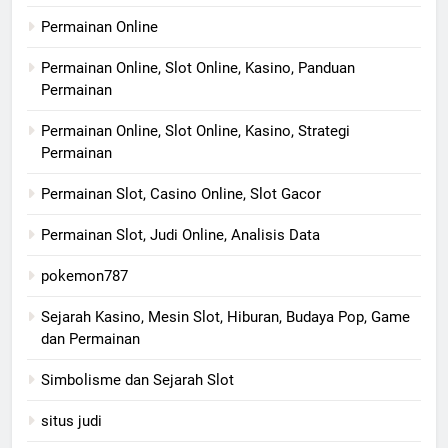
Permainan Online
Permainan Online, Slot Online, Kasino, Panduan
Permainan
Permainan Online, Slot Online, Kasino, Strategi
Permainan
Permainan Slot, Casino Online, Slot Gacor
Permainan Slot, Judi Online, Analisis Data
pokemon787
Sejarah Kasino, Mesin Slot, Hiburan, Budaya Pop, Game
dan Permainan
Simbolisme dan Sejarah Slot
situs judi