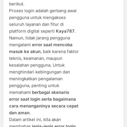
berikut.
Proses login adalah gerbang awal
pengguna untuk mengakses
seluruh layanan dan fitur di
platform digital seperti
Kaya787
.
Namun, tidak jarang pengguna
mengalami
error saat mencoba
masuk ke akun
, baik karena faktor
teknis, keamanan, maupun
kesalahan pengguna. Untuk
menghindari kebingungan dan
meningkatkan pengalaman
pengguna, penting untuk
memahami
berbagai skenario
error saat login serta bagaimana
cara menanganinya secara cepat
dan aman
.
Dalam artikel ini, kita akan
membahas
jenis-jenis error login