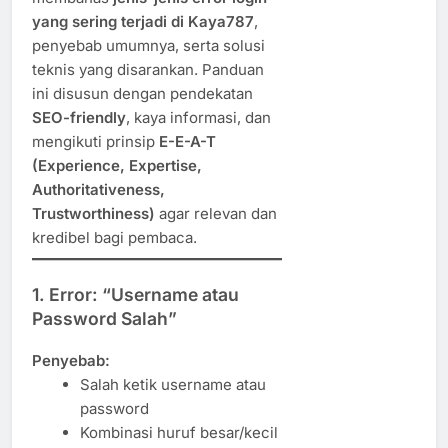
yang sering terjadi di Kaya787
,
penyebab umumnya, serta solusi
teknis yang disarankan. Panduan
ini disusun dengan pendekatan
SEO-friendly
, kaya informasi, dan
mengikuti prinsip
E-E-A-T
(Experience, Expertise,
Authoritativeness,
Trustworthiness)
agar relevan dan
kredibel bagi pembaca.
1. Error: “Username atau
Password Salah”
Penyebab:
Salah ketik username atau
password
Kombinasi huruf besar/kecil