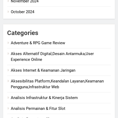
November 2024
October 2024
Categories
Adventure & RPG Game Review
Akses Alternatif Digital,Desain Antarmuka,User
Experience Online
Akses Internet & Keamanan Jaringan
Aksesibilitas Platform,Keandalan Layanan,Keamanan
Pengguna,Infrastruktur Web
Analisis Infrastruktur & Kinerja Sistem
Analisis Permainan & Fitur Slot