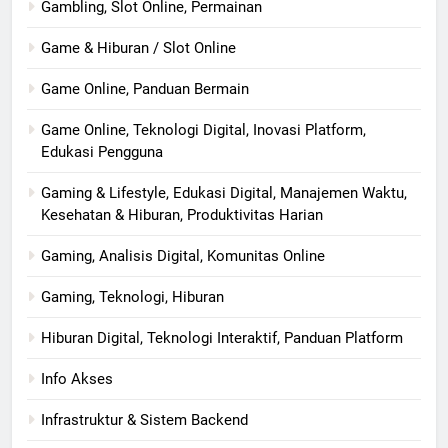
Gambling, Slot Online, Permainan
Game & Hiburan / Slot Online
Game Online, Panduan Bermain
Game Online, Teknologi Digital, Inovasi Platform,
Edukasi Pengguna
Gaming & Lifestyle, Edukasi Digital, Manajemen Waktu,
Kesehatan & Hiburan, Produktivitas Harian
Gaming, Analisis Digital, Komunitas Online
Gaming, Teknologi, Hiburan
Hiburan Digital, Teknologi Interaktif, Panduan Platform
Info Akses
Infrastruktur & Sistem Backend