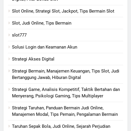
Slot Online, Strategi Slot, Jackpot, Tips Bermain Slot
Slot, Judi Online, Tips Bermain
slot777
Solusi Login dan Keamanan Akun
Strategi Akses Digital
Strategi Bermain, Manajemen Keuangan, Tips Slot, Judi
Bertanggung Jawab, Hiburan Digital
Strategi Game, Analisis Kompetitif, Taktik Bertahan dan
Menyerang, Psikologi Gaming, Tips Multiplayer
Strategi Taruhan, Panduan Bermain Judi Online,
Manajemen Modal, Tips Pemain, Pengalaman Bermain
Taruhan Sepak Bola, Judi Online, Sejarah Perjudian