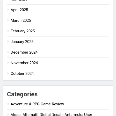
April 2025
March 2025
February 2025
January 2025
December 2024
November 2024
October 2024
Categories
Adventure & RPG Game Review
Akses Alternatif Digital,Desain Antarmuka,User