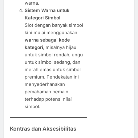
warna.
Sistem Warna untuk
Kategori Simbol
Slot dengan banyak simbol
kini mulai menggunakan
warna sebagai kode
kategori
, misalnya hijau
untuk simbol rendah, ungu
untuk simbol sedang, dan
merah emas untuk simbol
premium. Pendekatan ini
menyederhanakan
pemahaman pemain
terhadap potensi nilai
simbol.
Kontras dan Aksesibilitas