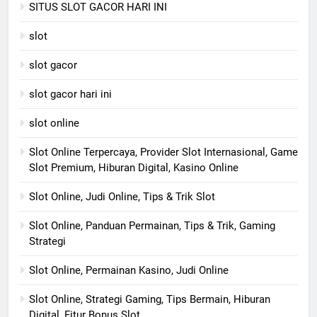
SITUS SLOT GACOR HARI INI
slot
slot gacor
slot gacor hari ini
slot online
Slot Online Terpercaya, Provider Slot Internasional, Game
Slot Premium, Hiburan Digital, Kasino Online
Slot Online, Judi Online, Tips & Trik Slot
Slot Online, Panduan Permainan, Tips & Trik, Gaming
Strategi
Slot Online, Permainan Kasino, Judi Online
Slot Online, Strategi Gaming, Tips Bermain, Hiburan
Digital, Fitur Bonus Slot