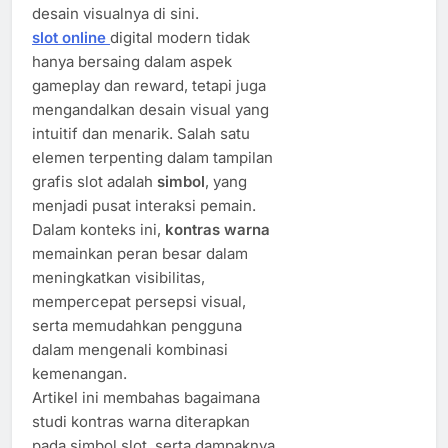
desain visualnya di sini.
slot online
digital modern tidak
hanya bersaing dalam aspek
gameplay dan reward, tetapi juga
mengandalkan desain visual yang
intuitif dan menarik. Salah satu
elemen terpenting dalam tampilan
grafis slot adalah
simbol
, yang
menjadi pusat interaksi pemain.
Dalam konteks ini,
kontras warna
memainkan peran besar dalam
meningkatkan visibilitas,
mempercepat persepsi visual,
serta memudahkan pengguna
dalam mengenali kombinasi
kemenangan.
Artikel ini membahas bagaimana
studi kontras warna diterapkan
pada simbol slot, serta dampaknya