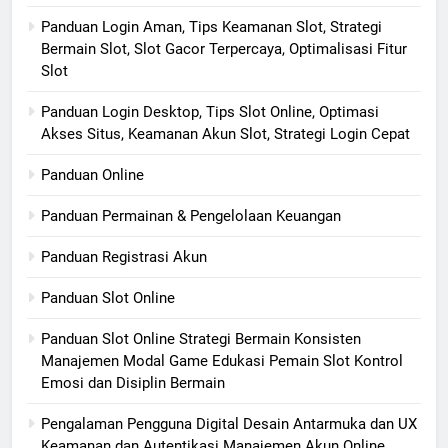
Panduan Login Aman, Tips Keamanan Slot, Strategi
Bermain Slot, Slot Gacor Terpercaya, Optimalisasi Fitur
Slot
Panduan Login Desktop, Tips Slot Online, Optimasi
Akses Situs, Keamanan Akun Slot, Strategi Login Cepat
Panduan Online
Panduan Permainan & Pengelolaan Keuangan
Panduan Registrasi Akun
Panduan Slot Online
Panduan Slot Online Strategi Bermain Konsisten
Manajemen Modal Game Edukasi Pemain Slot Kontrol
Emosi dan Disiplin Bermain
Pengalaman Pengguna Digital Desain Antarmuka dan UX
Keamanan dan Autentikasi Manajemen Akun Online