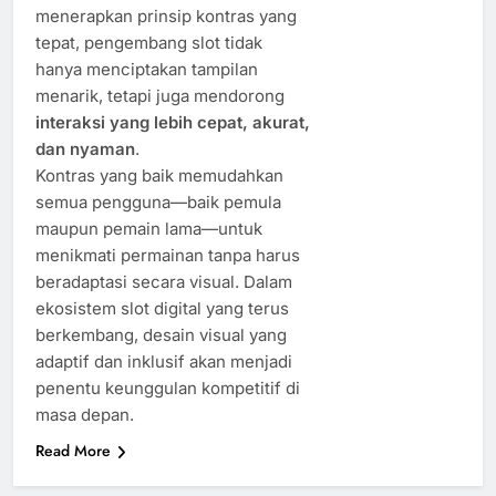
menerapkan prinsip kontras yang
tepat, pengembang slot tidak
hanya menciptakan tampilan
menarik, tetapi juga mendorong
interaksi yang lebih cepat, akurat,
dan nyaman
.
Kontras yang baik memudahkan
semua pengguna—baik pemula
maupun pemain lama—untuk
menikmati permainan tanpa harus
beradaptasi secara visual. Dalam
ekosistem slot digital yang terus
berkembang, desain visual yang
adaptif dan inklusif akan menjadi
penentu keunggulan kompetitif di
masa depan.
Read More