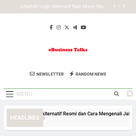
Skip
Terarah
Tips Daftar Edwinslot agar Registrasi Berjalan
to
Lancar untuk Pengguna Baru
content
Tips Daftar Lebah4D agar Proses Registrasi Lebih
Lancar dan Aman
EDWINSLOT Link Alternatif Resmi dan Cara
Mengenali Jalur Akses yang Valid
Lebah4D Login Alternatif Saat Akses Utama
Tidak Tersedia dengan Panduan Aman dan
Terarah
Tips Daftar Edwinslot agar Registrasi Berjalan
Lancar untuk Pengguna Baru
EBusiness Talks
Temukan Tips Dan Informasi Bisnis Digital
Tips Daftar Lebah4D agar Proses Registrasi Lebih
NEWSLETTER
RANDOM NEWS
Lancar dan Aman
Di EBusiness Talks.
MENU
WINSLOT Link Alternatif Resmi dan Cara Mengenali Jalur Aks
HEADLINES
Month Ago