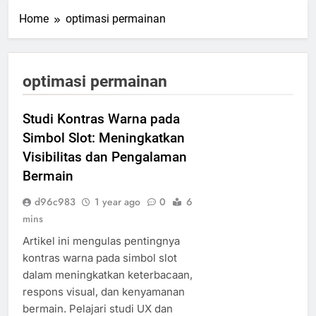
Home
optimasi permainan
optimasi permainan
Studi Kontras Warna pada
Simbol Slot: Meningkatkan
Visibilitas dan Pengalaman
Bermain
d96c983
1 year ago
0
6
mins
Artikel ini mengulas pentingnya
kontras warna pada simbol slot
dalam meningkatkan keterbacaan,
respons visual, dan kenyamanan
bermain. Pelajari studi UX dan