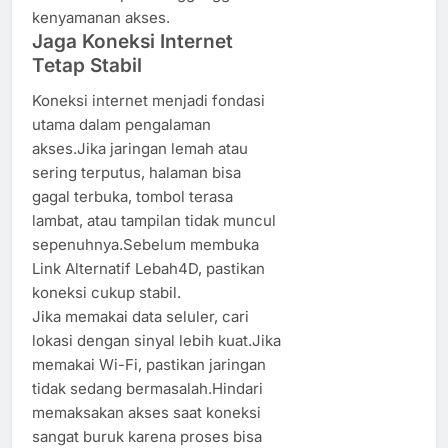
kenyamanan akses.
Jaga Koneksi Internet
Tetap Stabil
Koneksi internet menjadi fondasi
utama dalam pengalaman
akses.Jika jaringan lemah atau
sering terputus, halaman bisa
gagal terbuka, tombol terasa
lambat, atau tampilan tidak muncul
sepenuhnya.Sebelum membuka
Link Alternatif Lebah4D, pastikan
koneksi cukup stabil.
Jika memakai data seluler, cari
lokasi dengan sinyal lebih kuat.Jika
memakai Wi-Fi, pastikan jaringan
tidak sedang bermasalah.Hindari
memaksakan akses saat koneksi
sangat buruk karena proses bisa