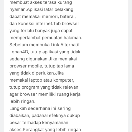
membuat akses terasa kurang
nyaman.Aplikasi latar belakang
dapat memakai memori, baterai,
dan koneksi internet.Tab browser
yang terlalu banyak juga dapat
memperlambat pemuatan halaman.
Sebelum membuka Link Alternatif
Lebah4D, tutup aplikasi yang tidak
sedang digunakan.Jika memakai
browser mobile, tutup tab lama
yang tidak diperlukan.Jika
memakai laptop atau komputer,
tutup program yang tidak relevan
agar browser memiliki ruang kerja
lebih ringan.
Langkah sederhana ini sering
diabaikan, padahal efeknya cukup
besar terhadap kenyamanan
akses.Perangkat yang lebih ringan