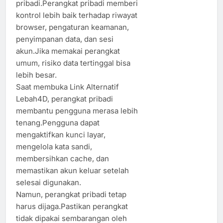
pribadi.Perangkat pribadi memberi
kontrol lebih baik terhadap riwayat
browser, pengaturan keamanan,
penyimpanan data, dan sesi
akun.Jika memakai perangkat
umum, risiko data tertinggal bisa
lebih besar.
Saat membuka Link Alternatif
Lebah4D, perangkat pribadi
membantu pengguna merasa lebih
tenang.Pengguna dapat
mengaktifkan kunci layar,
mengelola kata sandi,
membersihkan cache, dan
memastikan akun keluar setelah
selesai digunakan.
Namun, perangkat pribadi tetap
harus dijaga.Pastikan perangkat
tidak dipakai sembarangan oleh