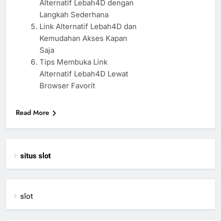
Alternatif Lebah4D dengan
Langkah Sederhana
Link Alternatif Lebah4D dan
Kemudahan Akses Kapan
Saja
Tips Membuka Link
Alternatif Lebah4D Lewat
Browser Favorit
Read More
situs slot
slot