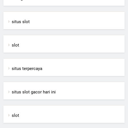
situs slot
slot
situs terpercaya
situs slot gacor hari ini
slot