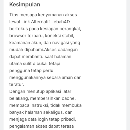
Kesimpulan
Tips menjaga kenyamanan akses
lewat Link Alternatif Lebah4D
berfokus pada kesiapan perangkat,
browser terbaru, koneksi stabil,
keamanan akun, dan navigasi yang
mudah dipahami.Akses cadangan
dapat membantu saat halaman
utama sulit dibuka, tetapi
pengguna tetap perlu
menggunakannya secara aman dan
teratur.
Dengan menutup aplikasi latar
belakang, membersihkan cache,
membaca instruksi, tidak membuka
banyak halaman sekaligus, dan
menjaga data login tetap pribadi,
pengalaman akses dapat terasa