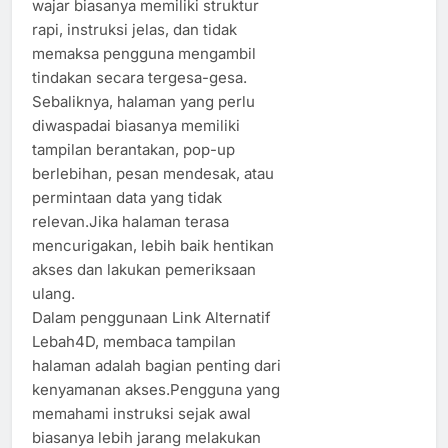
wajar biasanya memiliki struktur
rapi, instruksi jelas, dan tidak
memaksa pengguna mengambil
tindakan secara tergesa-gesa.
Sebaliknya, halaman yang perlu
diwaspadai biasanya memiliki
tampilan berantakan, pop-up
berlebihan, pesan mendesak, atau
permintaan data yang tidak
relevan.Jika halaman terasa
mencurigakan, lebih baik hentikan
akses dan lakukan pemeriksaan
ulang.
Dalam penggunaan Link Alternatif
Lebah4D, membaca tampilan
halaman adalah bagian penting dari
kenyamanan akses.Pengguna yang
memahami instruksi sejak awal
biasanya lebih jarang melakukan