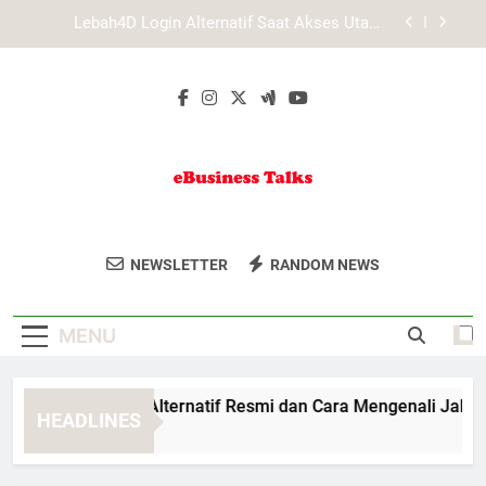
Skip
Terarah
Tips Daftar Edwinslot agar Registrasi Berjalan
to
Lancar untuk Pengguna Baru
content
Tips Daftar Lebah4D agar Proses Registrasi Lebih
Lancar dan Aman
EDWINSLOT Link Alternatif Resmi dan Cara
Mengenali Jalur Akses yang Valid
Lebah4D Login Alternatif Saat Akses Utama
Tidak Tersedia dengan Panduan Aman dan
Terarah
Tips Daftar Edwinslot agar Registrasi Berjalan
Lancar untuk Pengguna Baru
EBusiness Talks
Temukan Tips Dan Informasi Bisnis Digital
Tips Daftar Lebah4D agar Proses Registrasi Lebih
NEWSLETTER
RANDOM NEWS
Lancar dan Aman
Di EBusiness Talks.
MENU
WINSLOT Link Alternatif Resmi dan Cara Mengenali Jalur Akse
HEADLINES
onth Ago