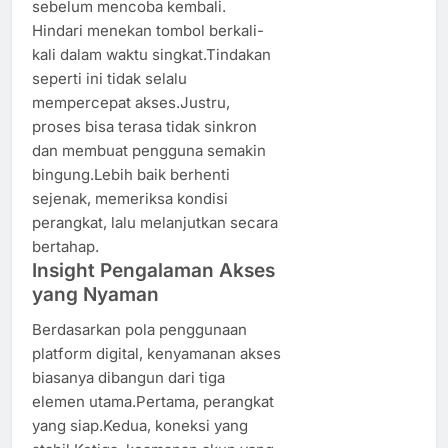
sebelum mencoba kembali.
Hindari menekan tombol berkali-
kali dalam waktu singkat.Tindakan
seperti ini tidak selalu
mempercepat akses.Justru,
proses bisa terasa tidak sinkron
dan membuat pengguna semakin
bingung.Lebih baik berhenti
sejenak, memeriksa kondisi
perangkat, lalu melanjutkan secara
bertahap.
Insight Pengalaman Akses
yang Nyaman
Berdasarkan pola penggunaan
platform digital, kenyamanan akses
biasanya dibangun dari tiga
elemen utama.Pertama, perangkat
yang siap.Kedua, koneksi yang