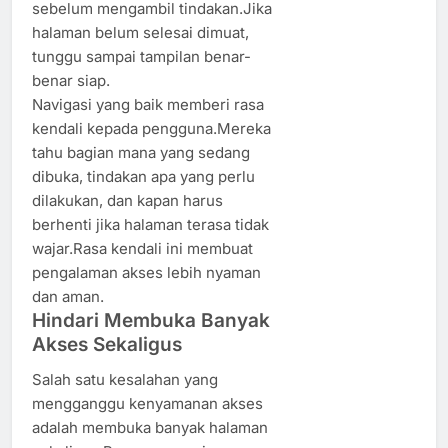
sebelum mengambil tindakan.Jika
halaman belum selesai dimuat,
tunggu sampai tampilan benar-
benar siap.
Navigasi yang baik memberi rasa
kendali kepada pengguna.Mereka
tahu bagian mana yang sedang
dibuka, tindakan apa yang perlu
dilakukan, dan kapan harus
berhenti jika halaman terasa tidak
wajar.Rasa kendali ini membuat
pengalaman akses lebih nyaman
dan aman.
Hindari Membuka Banyak
Akses Sekaligus
Salah satu kesalahan yang
mengganggu kenyamanan akses
adalah membuka banyak halaman