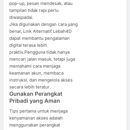
pop-up, pesan mendesak, atau
tampilan tidak rapi perlu
diwaspadai.
Jika digunakan dengan cara yang
benar, Link Alternatif Lebah4D
dapat membantu pengalaman
digital terasa lebih
praktis.Pengguna tidak hanya
mencari jalan masuk, tetapi juga
memahami cara menjaga
keamanan akun, membaca
instruksi, dan mengelola akses
secara lebih teratur.
Gunakan Perangkat
Pribadi yang Aman
Tips pertama untuk menjaga
kenyamanan akses adalah
menggunakan perangkat