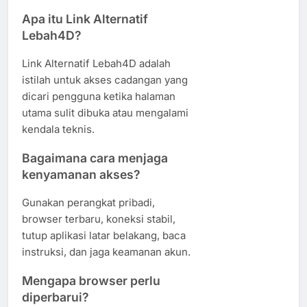
Apa itu Link Alternatif
Lebah4D?
Link Alternatif Lebah4D adalah
istilah untuk akses cadangan yang
dicari pengguna ketika halaman
utama sulit dibuka atau mengalami
kendala teknis.
Bagaimana cara menjaga
kenyamanan akses?
Gunakan perangkat pribadi,
browser terbaru, koneksi stabil,
tutup aplikasi latar belakang, baca
instruksi, dan jaga keamanan akun.
Mengapa browser perlu
diperbarui?