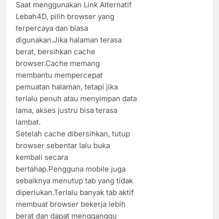
Saat menggunakan Link Alternatif
Lebah4D, pilih browser yang
terpercaya dan biasa
digunakan.Jika halaman terasa
berat, bersihkan cache
browser.Cache memang
membantu mempercepat
pemuatan halaman, tetapi jika
terlalu penuh atau menyimpan data
lama, akses justru bisa terasa
lambat.
Setelah cache dibersihkan, tutup
browser sebentar lalu buka
kembali secara
bertahap.Pengguna mobile juga
sebaiknya menutup tab yang tidak
diperlukan.Terlalu banyak tab aktif
membuat browser bekerja lebih
berat dan dapat mengganggu