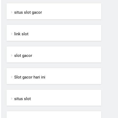
situs slot gacor
link slot
slot gacor
Slot gacor hari ini
situs slot