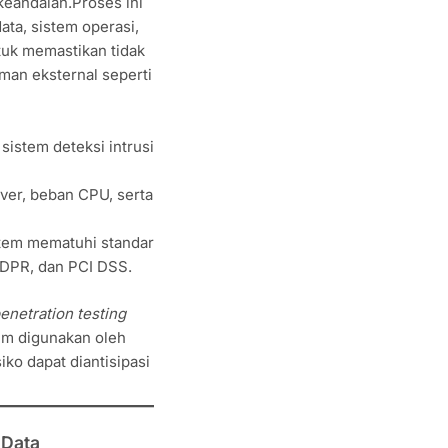
 keandalan.Proses ini
ata, sistem operasi,
ntuk memastikan tidak
man eksternal seperti
sistem deteksi intrusi
rver, beban CPU, serta
tem mematuhi standar
GDPR, dan PCI DSS.
enetration testing
um digunakan oleh
iko dapat diantisipasi
 Data