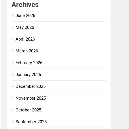
Archives
June 2026
May 2026
April 2026
March 2026
February 2026
January 2026
December 2025
November 2025
October 2025
September 2025