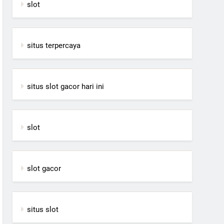
slot
situs terpercaya
situs slot gacor hari ini
slot
slot gacor
situs slot