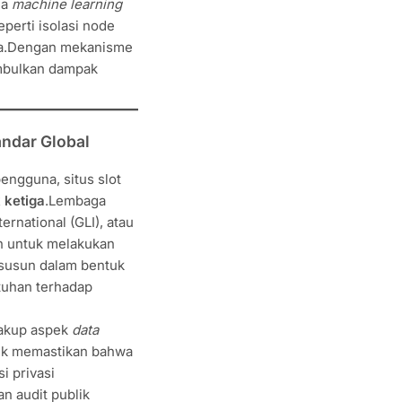
ma
machine learning
erti isolasi node
ara.Dengan mekanisme
imbulkan dampak
andar Global
engguna, situs slot
 ketiga
.Lembaga
ernational (GLI), atau
n untuk melakukan
disusun dalam bentuk
tuhan terhadap
cakup aspek
data
tuk memastikan bahwa
i privasi
an audit publik