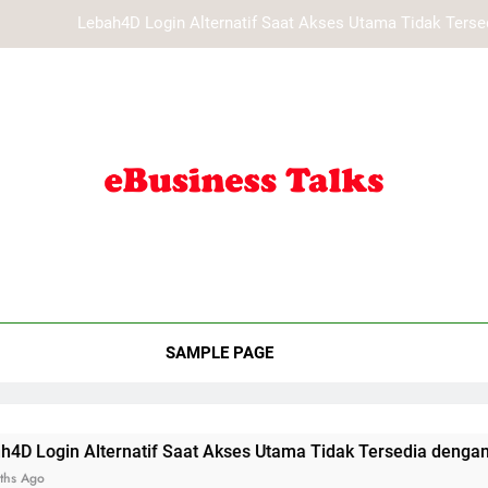
Lebah4D Login Alternatif Saat Akses Utama Tidak Ters
Tips Daftar Edwinslot agar Registra
Tips Daftar Lebah4D agar Pr
EDWINSLOT Link Alternatif Resmi dan C
Lebah4D Login Alternatif Saat Akses Utama Tidak Ters
Tips Daftar Edwinslot agar Registra
siness Talks
ps Dan Informasi Bisnis Digital Di EBusiness Talks.
Tips Daftar Lebah4D agar Pr
SAMPLE PAGE
ternatif Saat Akses Utama Tidak Tersedia dengan Panduan A