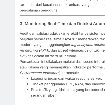
terhindar dari kesalahan sinkronisasi yang dapat 
pengalaman pengguna.
3. Monitoring Real-Time dan Deteksi Anom
Audit dan validasi tidak akan efektif tanpa sistem
berjalan secara real-time.KAYA787 menerapkan tekn
modern yang menggabungkan
log analytics
,
applic
monitoring (APM)
, dan
threat intelligence
untuk me
aktivitas dalam infrastruktur cloud.
Pemantauan ini dilakukan melalui dashboard interak
atau Kibana yang menampilkan indikator performa 
Performance Indicators
), termasuk:
Latensi jaringan dan waktu respons server.
Tingkat penggunaan CPU, RAM, dan bandwid
Pola trafik yang tidak biasa yang berpotens
serangan siber.