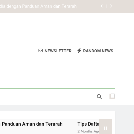
edia dengan Panduan Aman dan Terarah
si Berjalan Lancar untuk Pengguna Baru
oses Registrasi Lebih Lancar dan Aman
ara Mengenali Jalur Akses yang Valid
NEWSLETTER
RANDOM NEWS
edia dengan Panduan Aman dan Terarah
si Berjalan Lancar untuk Pengguna Baru
oses Registrasi Lebih Lancar dan Aman
man dan Terarah
Tips Daftar Edwinslot agar Registrasi
2 Months Ago