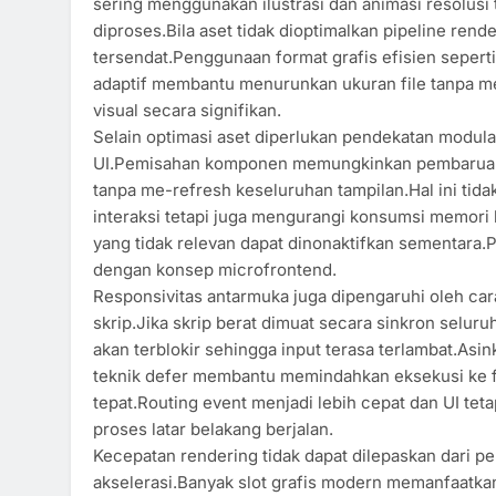
sering menggunakan ilustrasi dan animasi resolusi 
diproses.Bila aset tidak dioptimalkan pipeline ren
tersendat.Penggunaan format grafis efisien seper
adaptif membantu menurunkan ukuran file tanpa m
visual secara signifikan.
Selain optimasi aset diperlukan pendekatan modula
UI.Pemisahan komponen memungkinkan pembaruan
tanpa me-refresh keseluruhan tampilan.Hal ini ti
interaksi tetapi juga mengurangi konsumsi memor
yang tidak relevan dapat dinonaktifkan sementara.P
dengan konsep microfrontend.
Responsivitas antarmuka juga dipengaruhi oleh ca
skrip.Jika skrip berat dimuat secara sinkron selur
akan terblokir sehingga input terasa terlambat.Asin
teknik defer membantu memindahkan eksekusi ke f
tepat.Routing event menjadi lebih cepat dan UI teta
proses latar belakang berjalan.
Kecepatan rendering tidak dapat dilepaskan dari 
akselerasi.Banyak slot grafis modern memanfaatk