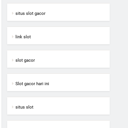
situs slot gacor
link slot
slot gacor
Slot gacor hari ini
situs slot