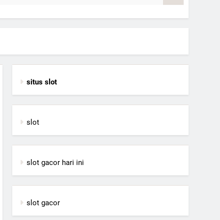
situs slot
slot
slot gacor hari ini
slot gacor