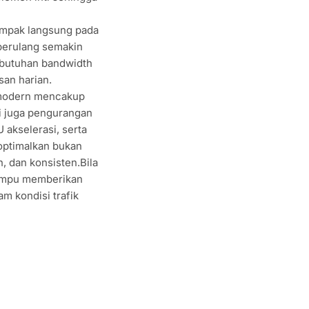
ampak langsung pada
 berulang semakin
ebutuhan bandwidth
san harian.
 modern mencakup
i juga pengurangan
 akselerasi, serta
ioptimalkan bukan
n, dan konsisten.Bila
mampu memberikan
m kondisi trafik