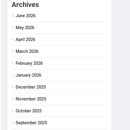
Archives
June 2026
May 2026
April 2026
March 2026
February 2026
January 2026
December 2025
November 2025
October 2025
September 2025