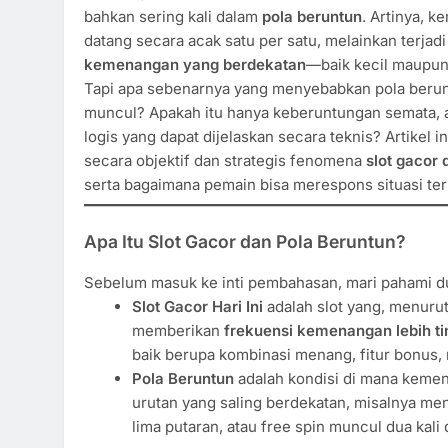
bahkan sering kali dalam
pola beruntun
. Artinya, 
datang secara acak satu per satu, melainkan terjad
kemenangan yang berdekatan
—baik kecil maupun
Tapi apa sebenarnya yang menyebabkan pola berunt
muncul? Apakah itu hanya keberuntungan semata,
logis yang dapat dijelaskan secara teknis? Artikel 
secara objektif dan strategis fenomena
slot gacor 
serta bagaimana pemain bisa merespons situasi te
Apa Itu Slot Gacor dan Pola Beruntun?
Sebelum masuk ke inti pembahasan, mari pahami dul
Slot Gacor Hari Ini
adalah slot yang, menuru
memberikan
frekuensi kemenangan lebih ti
baik berupa kombinasi menang, fitur bonus,
Pola Beruntun
adalah kondisi di mana keme
urutan yang saling berdekatan, misalnya men
lima putaran, atau free spin muncul dua kali