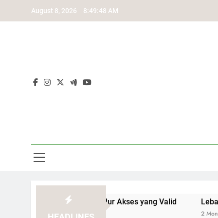
Skip
August 8, 2026
8:49:49 AM
to
content
EBu
Temukan Ti
ara Mengenali Jalur Akses yang Valid
Lebah4D Login A
2 Months Ago
HEADLINES