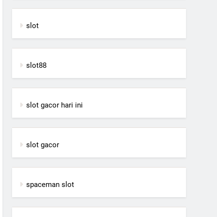
slot
slot88
slot gacor hari ini
slot gacor
spaceman slot