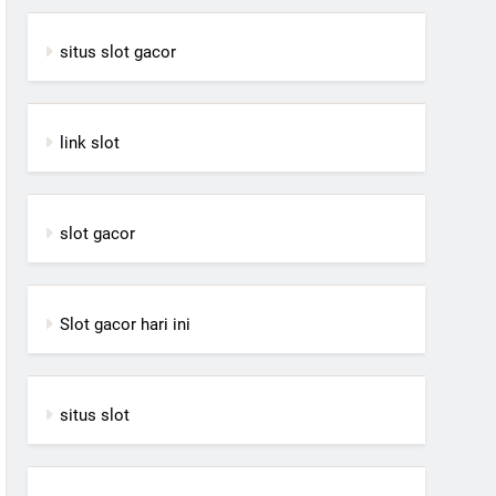
situs slot gacor
link slot
slot gacor
Slot gacor hari ini
situs slot