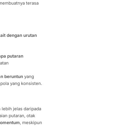
 membuatnya terasa
kait dengan urutan
apa putaran
atan
n beruntun
yang
 pola yang konsisten.
ebih jelas daripada
ian putaran, otak
 momentum
, meskipun