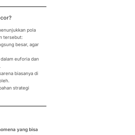
acor?
menunjukkan pola
 tersebut:
ngsung besar, agar
k dalam euforia dan
.
 karena biasanya di
oleh.
bahan strategi
enomena yang bisa