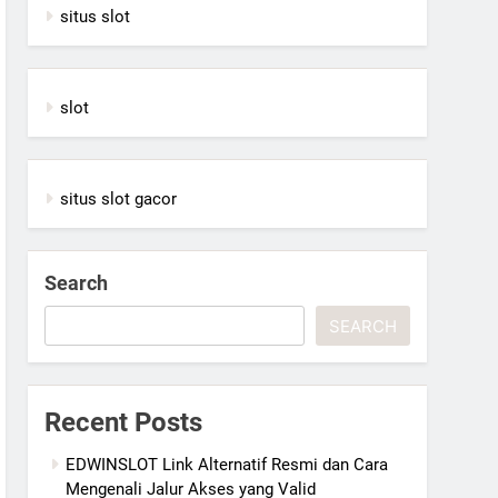
situs slot
slot
situs slot gacor
Search
SEARCH
Recent Posts
EDWINSLOT Link Alternatif Resmi dan Cara
Mengenali Jalur Akses yang Valid