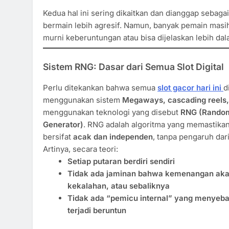
Kedua hal ini sering dikaitkan dan dianggap sebag
bermain lebih agresif. Namun, banyak pemain masih
murni keberuntungan atau bisa dijelaskan lebih dal
Sistem RNG: Dasar dari Semua Slot Digital
Perlu ditekankan bahwa semua
slot gacor hari ini
d
menggunakan sistem
Megaways, cascading reels, 
menggunakan teknologi yang disebut
RNG (Rando
Generator)
. RNG adalah algoritma yang memastikan 
bersifat
acak dan independen
, tanpa pengaruh dar
Artinya, secara teori:
Setiap putaran berdiri sendiri
Tidak ada jaminan bahwa kemenangan aka
kekalahan, atau sebaliknya
Tidak ada “pemicu internal” yang menye
terjadi beruntun