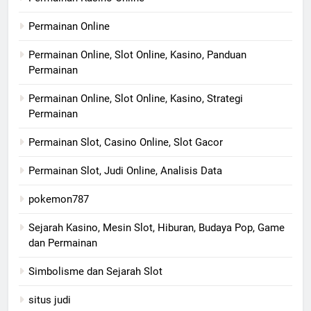
Permainan Online
Permainan Online, Slot Online, Kasino, Panduan
Permainan
Permainan Online, Slot Online, Kasino, Strategi
Permainan
Permainan Slot, Casino Online, Slot Gacor
Permainan Slot, Judi Online, Analisis Data
pokemon787
Sejarah Kasino, Mesin Slot, Hiburan, Budaya Pop, Game
dan Permainan
Simbolisme dan Sejarah Slot
situs judi