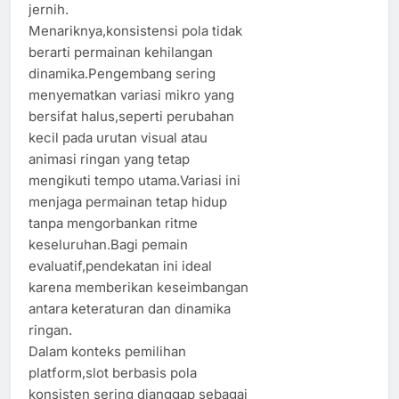
jernih.
Menariknya,konsistensi pola tidak
berarti permainan kehilangan
dinamika.Pengembang sering
menyematkan variasi mikro yang
bersifat halus,seperti perubahan
kecil pada urutan visual atau
animasi ringan yang tetap
mengikuti tempo utama.Variasi ini
menjaga permainan tetap hidup
tanpa mengorbankan ritme
keseluruhan.Bagi pemain
evaluatif,pendekatan ini ideal
karena memberikan keseimbangan
antara keteraturan dan dinamika
ringan.
Dalam konteks pemilihan
platform,slot berbasis pola
konsisten sering dianggap sebagai