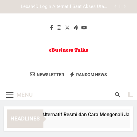
Skip
Terarah
Tips Daftar Edwinslot agar Registrasi Berjalan
to
Lancar untuk Pengguna Baru
content
Tips Daftar Lebah4D agar Proses Registrasi Lebih
Lancar dan Aman
EDWINSLOT Link Alternatif Resmi dan Cara
Mengenali Jalur Akses yang Valid
Lebah4D Login Alternatif Saat Akses Utama
Tidak Tersedia dengan Panduan Aman dan
Terarah
Tips Daftar Edwinslot agar Registrasi Berjalan
Lancar untuk Pengguna Baru
EBusiness Talks
Temukan Tips Dan Informasi Bisnis Digital
Tips Daftar Lebah4D agar Proses Registrasi Lebih
NEWSLETTER
RANDOM NEWS
Lancar dan Aman
Di EBusiness Talks.
MENU
WINSLOT Link Alternatif Resmi dan Cara Mengenali Jalur Akse
HEADLINES
onth Ago