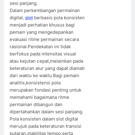
sesi panjang.
Dalam perkembangan permainan
digital,
slot
berbasis pola konsisten
menjadi perhatian khusus bagi
pemain yang mengedepankan
evaluasi ritme permainan secara
rasional.Pendekatan ini tidak
berfokus pada intensitas visual
atau kejutan cepat,melainkan pada
keteraturan alur yang dapat diamati
dari waktu ke waktu.Bagi pemain
analitis,konsistensi pola
merupakan fondasi penting untuk
memahami bagaimana ritme
permainan dibangun dan
dipertahankan dalam sesi panjang.
Pola konsisten dalam slot digital
merujuk pada keteraturan transisi
putaran,stabilitas tempo,serta