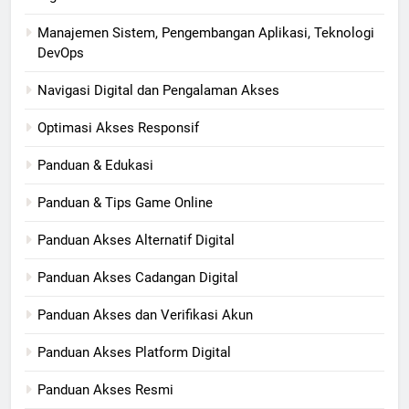
Manajemen Sistem, Pengembangan Aplikasi, Teknologi
DevOps
Navigasi Digital dan Pengalaman Akses
Optimasi Akses Responsif
Panduan & Edukasi
Panduan & Tips Game Online
Panduan Akses Alternatif Digital
Panduan Akses Cadangan Digital
Panduan Akses dan Verifikasi Akun
Panduan Akses Platform Digital
Panduan Akses Resmi