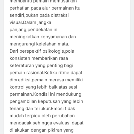
membantu pemain memusatkan
perhatian pada alur permainan itu
sendiri,bukan pada distraksi
visual.Dalam jangka
panjang,pendekatan ini
meningkatkan kenyamanan dan
mengurangi kelelahan mata.
Dari perspektif psikologis,pola
konsisten memberikan rasa
keteraturan yang penting bagi
pemain rasional.Ketika ritme dapat
diprediksi,pemain merasa memiliki
kontrol yang lebih baik atas sesi
permainan.Kondisi ini mendukung
pengambilan keputusan yang lebih
tenang dan terukur.Emosi tidak
mudah terpicu oleh perubahan
mendadak sehingga evaluasi dapat
dilakukan dengan pikiran yang