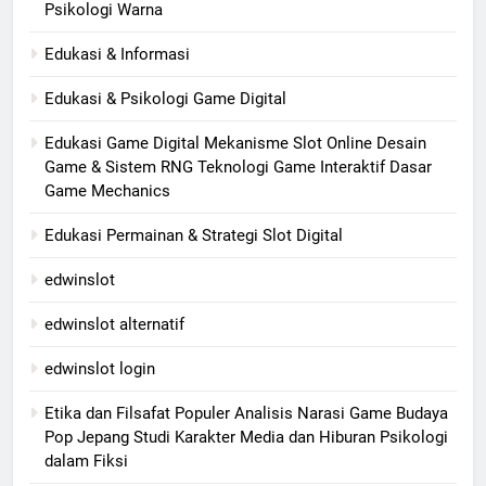
Psikologi Warna
Edukasi & Informasi
Edukasi & Psikologi Game Digital
Edukasi Game Digital Mekanisme Slot Online Desain
Game & Sistem RNG Teknologi Game Interaktif Dasar
Game Mechanics
Edukasi Permainan & Strategi Slot Digital
edwinslot
edwinslot alternatif
edwinslot login
Etika dan Filsafat Populer Analisis Narasi Game Budaya
Pop Jepang Studi Karakter Media dan Hiburan Psikologi
dalam Fiksi