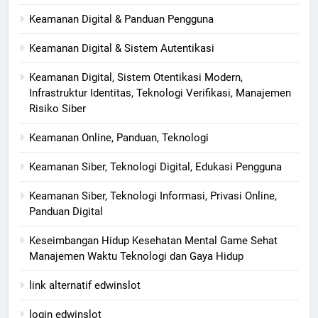
Keamanan Digital & Panduan Pengguna
Keamanan Digital & Sistem Autentikasi
Keamanan Digital, Sistem Otentikasi Modern,
Infrastruktur Identitas, Teknologi Verifikasi, Manajemen
Risiko Siber
Keamanan Online, Panduan, Teknologi
Keamanan Siber, Teknologi Digital, Edukasi Pengguna
Keamanan Siber, Teknologi Informasi, Privasi Online,
Panduan Digital
Keseimbangan Hidup Kesehatan Mental Game Sehat
Manajemen Waktu Teknologi dan Gaya Hidup
link alternatif edwinslot
login edwinslot