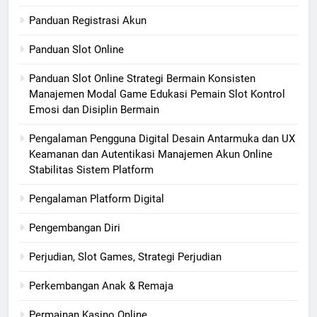
Panduan Registrasi Akun
Panduan Slot Online
Panduan Slot Online Strategi Bermain Konsisten
Manajemen Modal Game Edukasi Pemain Slot Kontrol
Emosi dan Disiplin Bermain
Pengalaman Pengguna Digital Desain Antarmuka dan UX
Keamanan dan Autentikasi Manajemen Akun Online
Stabilitas Sistem Platform
Pengalaman Platform Digital
Pengembangan Diri
Perjudian, Slot Games, Strategi Perjudian
Perkembangan Anak & Remaja
Permainan Kasino Online