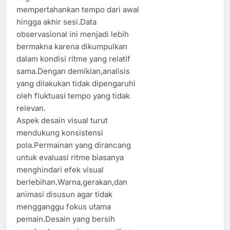
mempertahankan tempo dari awal
hingga akhir sesi.Data
observasional ini menjadi lebih
bermakna karena dikumpulkan
dalam kondisi ritme yang relatif
sama.Dengan demikian,analisis
yang dilakukan tidak dipengaruhi
oleh fluktuasi tempo yang tidak
relevan.
Aspek desain visual turut
mendukung konsistensi
pola.Permainan yang dirancang
untuk evaluasi ritme biasanya
menghindari efek visual
berlebihan.Warna,gerakan,dan
animasi disusun agar tidak
mengganggu fokus utama
pemain.Desain yang bersih