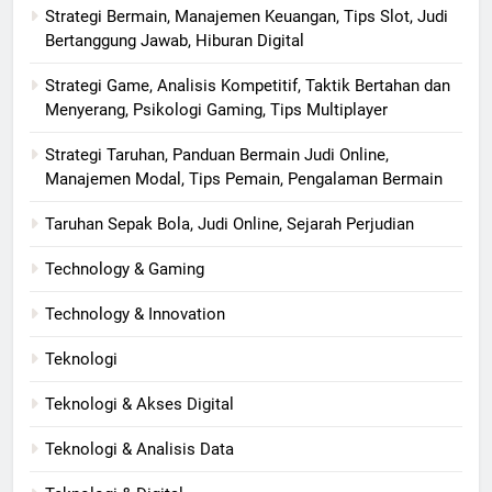
Strategi Bermain, Manajemen Keuangan, Tips Slot, Judi
Bertanggung Jawab, Hiburan Digital
Strategi Game, Analisis Kompetitif, Taktik Bertahan dan
Menyerang, Psikologi Gaming, Tips Multiplayer
Strategi Taruhan, Panduan Bermain Judi Online,
Manajemen Modal, Tips Pemain, Pengalaman Bermain
Taruhan Sepak Bola, Judi Online, Sejarah Perjudian
Technology & Gaming
Technology & Innovation
Teknologi
Teknologi & Akses Digital
Teknologi & Analisis Data