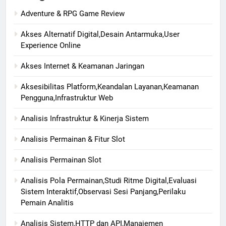
Adventure & RPG Game Review
Akses Alternatif Digital,Desain Antarmuka,User
Experience Online
Akses Internet & Keamanan Jaringan
Aksesibilitas Platform,Keandalan Layanan,Keamanan
Pengguna,Infrastruktur Web
Analisis Infrastruktur & Kinerja Sistem
Analisis Permainan & Fitur Slot
Analisis Permainan Slot
Analisis Pola Permainan,Studi Ritme Digital,Evaluasi
Sistem Interaktif,Observasi Sesi Panjang,Perilaku
Pemain Analitis
Analisis Sistem,HTTP dan API,Manajemen