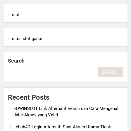
slot
situs slot gacor
Search
SEARCH
Recent Posts
EDWINSLOT Link Alternatif Resmi dan Cara Mengenali
Jalur Akses yang Valid
Lebah4D Login Alternatif Saat Akses Utama Tidak