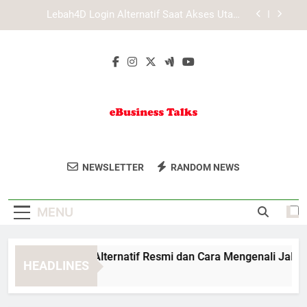
Skip
Terarah
Tips Daftar Edwinslot agar Registrasi Berjalan
to
Lancar untuk Pengguna Baru
content
Tips Daftar Lebah4D agar Proses Registrasi Lebih
Lancar dan Aman
EDWINSLOT Link Alternatif Resmi dan Cara
Mengenali Jalur Akses yang Valid
Lebah4D Login Alternatif Saat Akses Utama
Tidak Tersedia dengan Panduan Aman dan
Terarah
Tips Daftar Edwinslot agar Registrasi Berjalan
Lancar untuk Pengguna Baru
EBusiness Talks
Temukan Tips Dan Informasi Bisnis Digital
Tips Daftar Lebah4D agar Proses Registrasi Lebih
NEWSLETTER
RANDOM NEWS
Lancar dan Aman
Di EBusiness Talks.
MENU
WINSLOT Link Alternatif Resmi dan Cara Mengenali Jalur Aks
HEADLINES
Month Ago