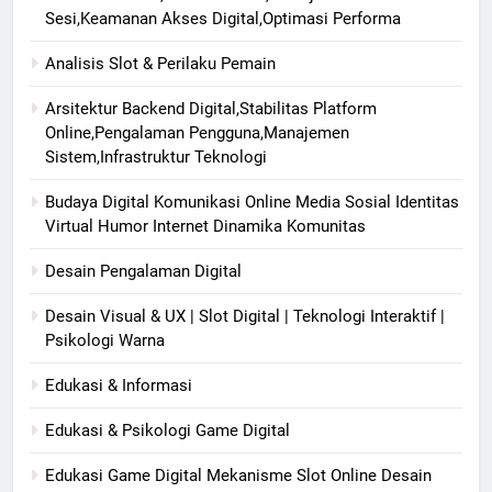
Sesi,Keamanan Akses Digital,Optimasi Performa
Analisis Slot & Perilaku Pemain
Arsitektur Backend Digital,Stabilitas Platform
Online,Pengalaman Pengguna,Manajemen
Sistem,Infrastruktur Teknologi
Budaya Digital Komunikasi Online Media Sosial Identitas
Virtual Humor Internet Dinamika Komunitas
Desain Pengalaman Digital
Desain Visual & UX | Slot Digital | Teknologi Interaktif |
Psikologi Warna
Edukasi & Informasi
Edukasi & Psikologi Game Digital
Edukasi Game Digital Mekanisme Slot Online Desain