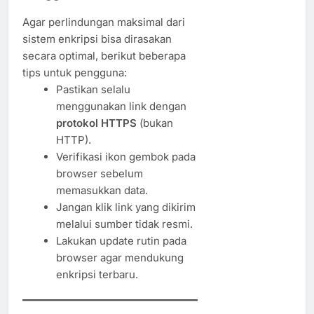
Agar perlindungan maksimal dari
sistem enkripsi bisa dirasakan
secara optimal, berikut beberapa
tips untuk pengguna:
Pastikan selalu
menggunakan link dengan
protokol HTTPS
(bukan
HTTP).
Verifikasi ikon gembok pada
browser sebelum
memasukkan data.
Jangan klik link yang dikirim
melalui sumber tidak resmi.
Lakukan update rutin pada
browser agar mendukung
enkripsi terbaru.