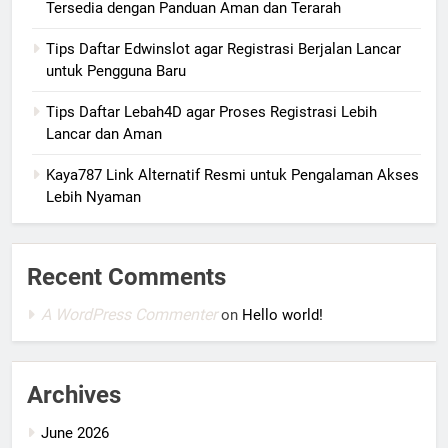
Tersedia dengan Panduan Aman dan Terarah
Tips Daftar Edwinslot agar Registrasi Berjalan Lancar
untuk Pengguna Baru
Tips Daftar Lebah4D agar Proses Registrasi Lebih
Lancar dan Aman
Kaya787 Link Alternatif Resmi untuk Pengalaman Akses
Lebih Nyaman
Recent Comments
A WordPress Commenter
on
Hello world!
Archives
June 2026