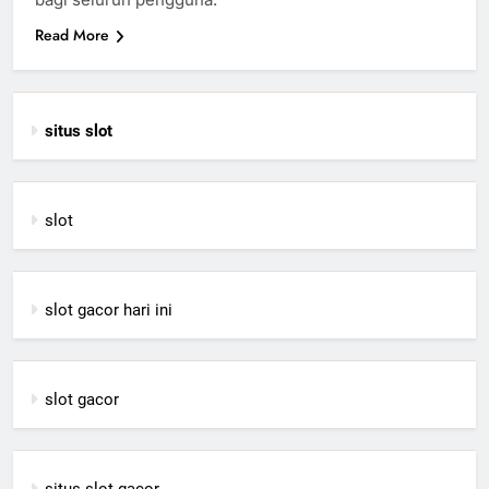
Read More
situs slot
slot
slot gacor hari ini
slot gacor