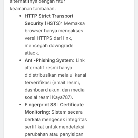
alternatifnya dengan fitur
keamanan tambahan:
HTTP Strict Transport
Security (HSTS):
Memaksa
browser hanya mengakses
versi HTTPS dari link,
mencegah downgrade
attack.
Anti-Phishing System:
Link
alternatif resmi hanya
didistribusikan melalui kanal
terverifikasi (email resmi,
dashboard akun, dan media
sosial resmi Kaya787).
Fingerprint SSL Certificate
Monitoring:
Sistem secara
berkala mengecek integritas
sertifikat untuk mendeteksi
perubahan atau penyisipan