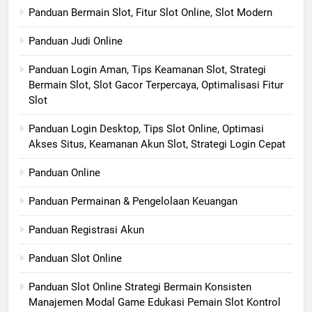
Panduan Bermain Slot, Fitur Slot Online, Slot Modern
Panduan Judi Online
Panduan Login Aman, Tips Keamanan Slot, Strategi
Bermain Slot, Slot Gacor Terpercaya, Optimalisasi Fitur
Slot
Panduan Login Desktop, Tips Slot Online, Optimasi
Akses Situs, Keamanan Akun Slot, Strategi Login Cepat
Panduan Online
Panduan Permainan & Pengelolaan Keuangan
Panduan Registrasi Akun
Panduan Slot Online
Panduan Slot Online Strategi Bermain Konsisten
Manajemen Modal Game Edukasi Pemain Slot Kontrol