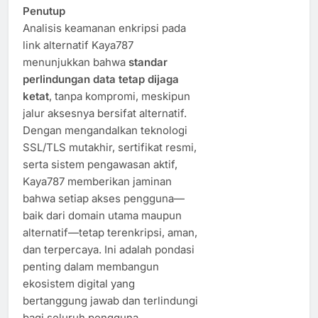
Penutup
Analisis keamanan enkripsi pada
link alternatif Kaya787
menunjukkan bahwa
standar
perlindungan data tetap dijaga
ketat
, tanpa kompromi, meskipun
jalur aksesnya bersifat alternatif.
Dengan mengandalkan teknologi
SSL/TLS mutakhir, sertifikat resmi,
serta sistem pengawasan aktif,
Kaya787 memberikan jaminan
bahwa setiap akses pengguna—
baik dari domain utama maupun
alternatif—tetap terenkripsi, aman,
dan terpercaya. Ini adalah pondasi
penting dalam membangun
ekosistem digital yang
bertanggung jawab dan terlindungi
bagi seluruh pengguna.