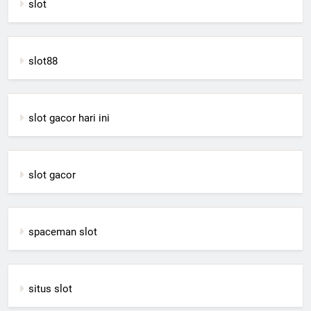
slot
slot88
slot gacor hari ini
slot gacor
spaceman slot
situs slot