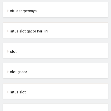
situs terpercaya
situs slot gacor hari ini
slot
slot gacor
situs slot