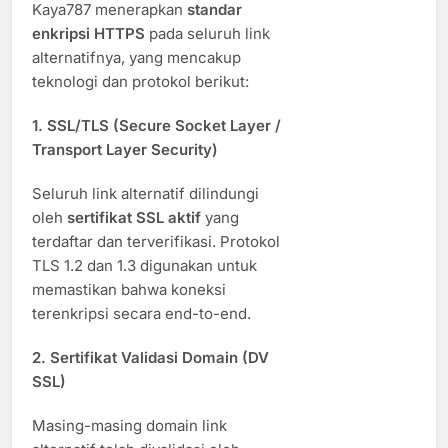
Kaya787 menerapkan
standar
enkripsi HTTPS
pada seluruh link
alternatifnya, yang mencakup
teknologi dan protokol berikut:
1.
SSL/TLS (Secure Socket Layer /
Transport Layer Security)
Seluruh link alternatif dilindungi
oleh
sertifikat SSL aktif
yang
terdaftar dan terverifikasi. Protokol
TLS 1.2 dan 1.3 digunakan untuk
memastikan bahwa koneksi
terenkripsi secara end-to-end.
2.
Sertifikat Validasi Domain (DV
SSL)
Masing-masing domain link