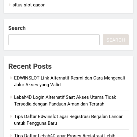
situs slot gacor
Search
SEARCH
Recent Posts
EDWINSLOT Link Alternatif Resmi dan Cara Mengenali
Jalur Akses yang Valid
Lebah4D Login Alternatif Saat Akses Utama Tidak
Tersedia dengan Panduan Aman dan Terarah
Tips Daftar Edwinslot agar Registrasi Berjalan Lancar
untuk Pengguna Baru
Tips Daftar Lebah4D agar Proses Registrasi Lebih