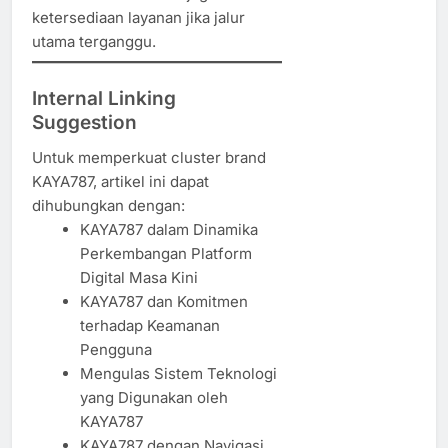
ketersediaan layanan jika jalur
utama terganggu.
Internal Linking
Suggestion
Untuk memperkuat cluster brand
KAYA787, artikel ini dapat
dihubungkan dengan:
KAYA787 dalam Dinamika
Perkembangan Platform
Digital Masa Kini
KAYA787 dan Komitmen
terhadap Keamanan
Pengguna
Mengulas Sistem Teknologi
yang Digunakan oleh
KAYA787
KAYA787 dengan Navigasi