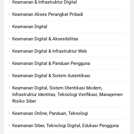
Keamanan & Infrastruktur Digital
Keamanan Akses Perangkat Pribadi
Keamanan Digital
Keamanan Digital & Aksesibilitas
Keamanan Digital & Infrastruktur Web
Keamanan Digital & Panduan Pengguna
Keamanan Digital & Sistem Autentikasi
Keamanan Digital, Sistem Otentikasi Modern,
Infrastruktur Identitas, Teknologi Verifikasi, Manajemen
Risiko Siber
Keamanan Online, Panduan, Teknologi
Keamanan Siber, Teknologi Digital, Edukasi Pengguna