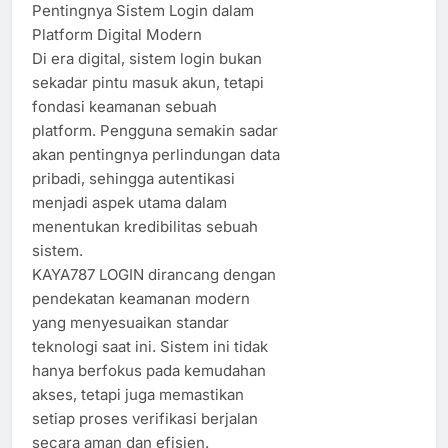
Pentingnya Sistem Login dalam
Platform Digital Modern
Di era digital, sistem login bukan
sekadar pintu masuk akun, tetapi
fondasi keamanan sebuah
platform. Pengguna semakin sadar
akan pentingnya perlindungan data
pribadi, sehingga autentikasi
menjadi aspek utama dalam
menentukan kredibilitas sebuah
sistem.
KAYA787 LOGIN dirancang dengan
pendekatan keamanan modern
yang menyesuaikan standar
teknologi saat ini. Sistem ini tidak
hanya berfokus pada kemudahan
akses, tetapi juga memastikan
setiap proses verifikasi berjalan
secara aman dan efisien.