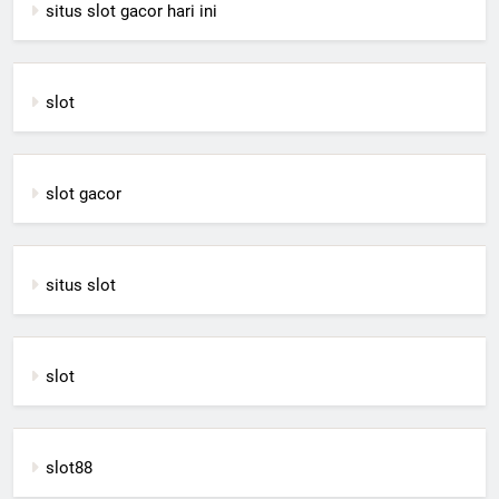
situs slot gacor hari ini
slot
slot gacor
situs slot
slot
slot88