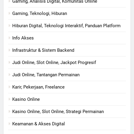
Gaming, Analisis Digital, Komunitas Online
Gaming, Teknologi, Hiburan
Hiburan Digital, Teknologi Interaktif, Panduan Platform
Info Akses
Infrastruktur & Sistem Backend
Judi Online, Slot Online, Jackpot Progresif
Judi Online, Tantangan Permainan
Karir, Pekerjaan, Freelance
Kasino Online
Kasino Online, Slot Online, Strategi Permainan
Keamanan & Akses Digital