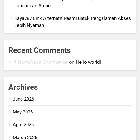
Lancar dan Aman
Kaya787 Link Alternatif Resmi untuk Pengalaman Akses
Lebih Nyaman
Recent Comments
A WordPress Commenter
on
Hello world!
Archives
June 2026
May 2026
April 2026
March 2026