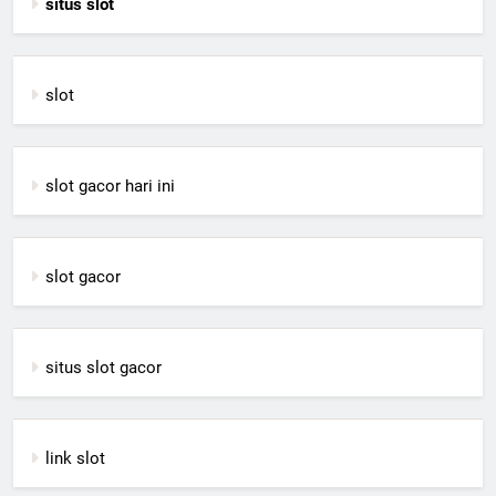
situs slot
slot
slot gacor hari ini
slot gacor
situs slot gacor
link slot