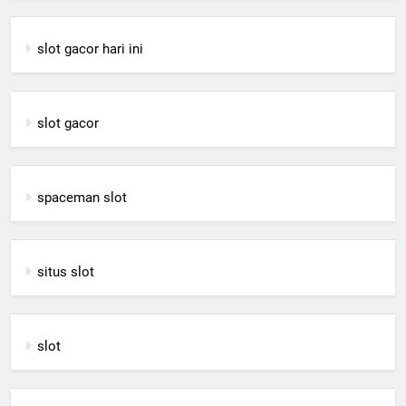
slot gacor hari ini
slot gacor
spaceman slot
situs slot
slot