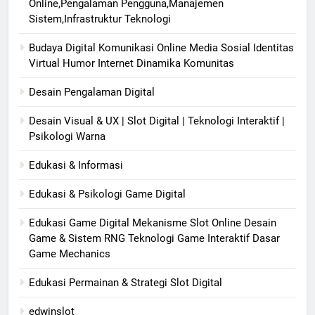
Online,Pengalaman Pengguna,Manajemen
Sistem,Infrastruktur Teknologi
Budaya Digital Komunikasi Online Media Sosial Identitas
Virtual Humor Internet Dinamika Komunitas
Desain Pengalaman Digital
Desain Visual & UX | Slot Digital | Teknologi Interaktif |
Psikologi Warna
Edukasi & Informasi
Edukasi & Psikologi Game Digital
Edukasi Game Digital Mekanisme Slot Online Desain
Game & Sistem RNG Teknologi Game Interaktif Dasar
Game Mechanics
Edukasi Permainan & Strategi Slot Digital
edwinslot