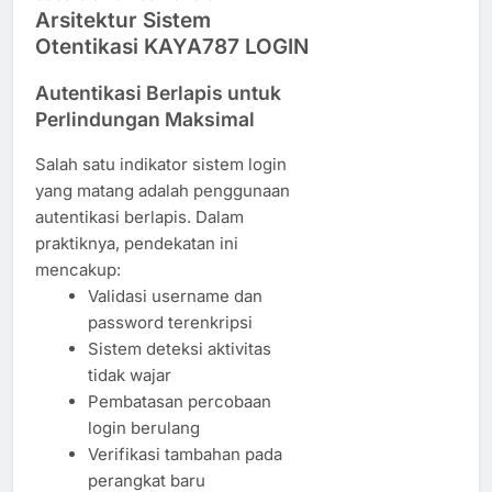
Arsitektur Sistem
Otentikasi KAYA787 LOGIN
Autentikasi Berlapis untuk
Perlindungan Maksimal
Salah satu indikator sistem login
yang matang adalah penggunaan
autentikasi berlapis. Dalam
praktiknya, pendekatan ini
mencakup:
Validasi username dan
password terenkripsi
Sistem deteksi aktivitas
tidak wajar
Pembatasan percobaan
login berulang
Verifikasi tambahan pada
perangkat baru