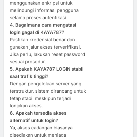
menggunakan enkripsi untuk
melindungi informasi pengguna
selama proses autentikasi.
4. Bagaimana cara mengatasi
login gagal di KAYA787?
Pastikan kredensial benar dan
gunakan jalur akses terverifikasi.
Jika perlu, lakukan reset password
sesuai prosedur.
5. Apakah KAYA787 LOGIN stabil
saat trafik tinggi?
Dengan pengelolaan server yang
terstruktur, sistem dirancang untuk
tetap stabil meskipun terjadi
lonjakan akses.
6. Apakah tersedia akses
alternatif untuk login?
Ya, akses cadangan biasanya
disediakan untuk menjaga