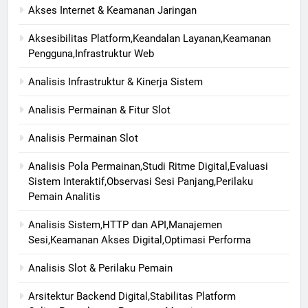
Akses Internet & Keamanan Jaringan
Aksesibilitas Platform,Keandalan Layanan,Keamanan
Pengguna,Infrastruktur Web
Analisis Infrastruktur & Kinerja Sistem
Analisis Permainan & Fitur Slot
Analisis Permainan Slot
Analisis Pola Permainan,Studi Ritme Digital,Evaluasi
Sistem Interaktif,Observasi Sesi Panjang,Perilaku
Pemain Analitis
Analisis Sistem,HTTP dan API,Manajemen
Sesi,Keamanan Akses Digital,Optimasi Performa
Analisis Slot & Perilaku Pemain
Arsitektur Backend Digital,Stabilitas Platform