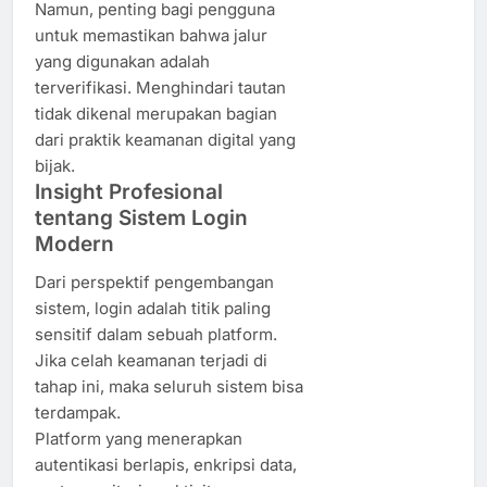
Namun, penting bagi pengguna
untuk memastikan bahwa jalur
yang digunakan adalah
terverifikasi. Menghindari tautan
tidak dikenal merupakan bagian
dari praktik keamanan digital yang
bijak.
Insight Profesional
tentang Sistem Login
Modern
Dari perspektif pengembangan
sistem, login adalah titik paling
sensitif dalam sebuah platform.
Jika celah keamanan terjadi di
tahap ini, maka seluruh sistem bisa
terdampak.
Platform yang menerapkan
autentikasi berlapis, enkripsi data,