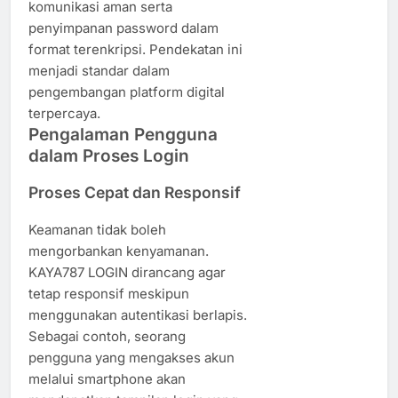
komunikasi aman serta
penyimpanan password dalam
format terenkripsi. Pendekatan ini
menjadi standar dalam
pengembangan platform digital
terpercaya.
Pengalaman Pengguna
dalam Proses Login
Proses Cepat dan Responsif
Keamanan tidak boleh
mengorbankan kenyamanan.
KAYA787 LOGIN dirancang agar
tetap responsif meskipun
menggunakan autentikasi berlapis.
Sebagai contoh, seorang
pengguna yang mengakses akun
melalui smartphone akan