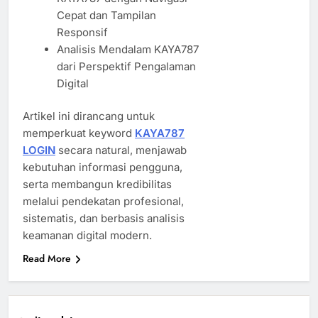
Cepat dan Tampilan
Responsif
Analisis Mendalam KAYA787
dari Perspektif Pengalaman
Digital
Artikel ini dirancang untuk
memperkuat keyword
KAYA787
LOGIN
secara natural, menjawab
kebutuhan informasi pengguna,
serta membangun kredibilitas
melalui pendekatan profesional,
sistematis, dan berbasis analisis
keamanan digital modern.
Read More