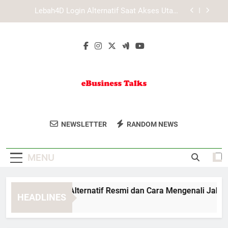
Skip
Terarah
Tips Daftar Edwinslot agar Registrasi Berjalan
to
Lancar untuk Pengguna Baru
content
Tips Daftar Lebah4D agar Proses Registrasi Lebih
Lancar dan Aman
EDWINSLOT Link Alternatif Resmi dan Cara
Mengenali Jalur Akses yang Valid
Lebah4D Login Alternatif Saat Akses Utama
Tidak Tersedia dengan Panduan Aman dan
Terarah
Tips Daftar Edwinslot agar Registrasi Berjalan
Lancar untuk Pengguna Baru
EBusiness Talks
Temukan Tips Dan Informasi Bisnis Digital
Tips Daftar Lebah4D agar Proses Registrasi Lebih
NEWSLETTER
RANDOM NEWS
Lancar dan Aman
Di EBusiness Talks.
MENU
WINSLOT Link Alternatif Resmi dan Cara Mengenali Jalur Aks
HEADLINES
Month Ago