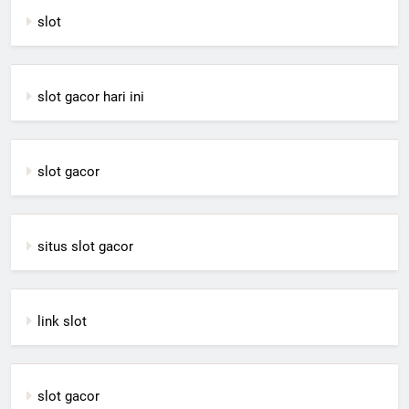
slot
slot gacor hari ini
slot gacor
situs slot gacor
link slot
slot gacor