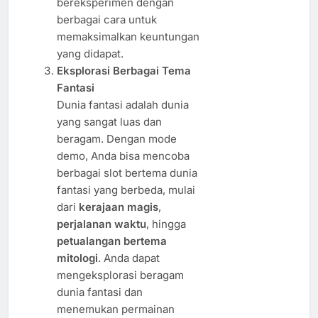
bereksperimen dengan
berbagai cara untuk
memaksimalkan keuntungan
yang didapat.
Eksplorasi Berbagai Tema
Fantasi
Dunia fantasi adalah dunia
yang sangat luas dan
beragam. Dengan mode
demo, Anda bisa mencoba
berbagai slot bertema dunia
fantasi yang berbeda, mulai
dari
kerajaan magis
,
perjalanan waktu
, hingga
petualangan bertema
mitologi
. Anda dapat
mengeksplorasi beragam
dunia fantasi dan
menemukan permainan