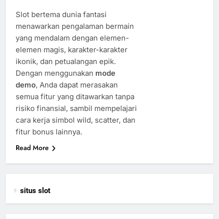
Slot bertema dunia fantasi
menawarkan pengalaman bermain
yang mendalam dengan elemen-
elemen magis, karakter-karakter
ikonik, dan petualangan epik.
Dengan menggunakan
mode
demo
, Anda dapat merasakan
semua fitur yang ditawarkan tanpa
risiko finansial, sambil mempelajari
cara kerja simbol wild, scatter, dan
fitur bonus lainnya.
Read More
situs slot