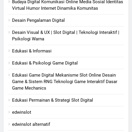
Budaya Digital Komunikasi Online Media Sosial Identitas
Virtual Humor Internet Dinamika Komunitas
Desain Pengalaman Digital
Desain Visual & UX | Slot Digital | Teknologi Interaktif |
Psikologi Warna
Edukasi & Informasi
Edukasi & Psikologi Game Digital
Edukasi Game Digital Mekanisme Slot Online Desain
Game & Sistem RNG Teknologi Game Interaktif Dasar
Game Mechanics
Edukasi Permainan & Strategi Slot Digital
edwinslot
edwinslot alternatif