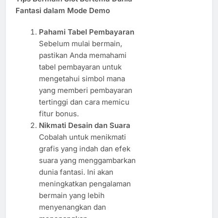
Fantasi dalam Mode Demo
Pahami Tabel Pembayaran
Sebelum mulai bermain,
pastikan Anda memahami
tabel pembayaran untuk
mengetahui simbol mana
yang memberi pembayaran
tertinggi dan cara memicu
fitur bonus.
Nikmati Desain dan Suara
Cobalah untuk menikmati
grafis yang indah dan efek
suara yang menggambarkan
dunia fantasi. Ini akan
meningkatkan pengalaman
bermain yang lebih
menyenangkan dan