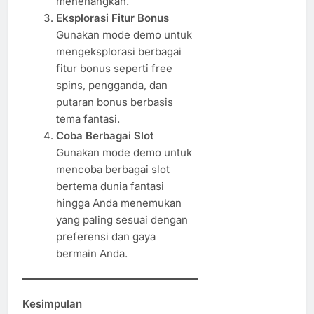
menenangkan.
Eksplorasi Fitur Bonus
Gunakan mode demo untuk
mengeksplorasi berbagai
fitur bonus seperti free
spins, pengganda, dan
putaran bonus berbasis
tema fantasi.
Coba Berbagai Slot
Gunakan mode demo untuk
mencoba berbagai slot
bertema dunia fantasi
hingga Anda menemukan
yang paling sesuai dengan
preferensi dan gaya
bermain Anda.
Kesimpulan