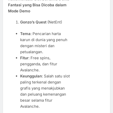
Fantasi yang Bisa Dicoba dalam
Mode Demo
Gonzo’s Quest
(NetEnt)
Tema
: Pencarian harta
karun di dunia yang penuh
dengan misteri dan
petualangan.
Fitur
: Free spins,
pengganda, dan fitur
Avalanche.
Keunggulan
: Salah satu slot
paling terkenal dengan
grafis yang menakjubkan
dan peluang kemenangan
besar selama fitur
Avalanche.