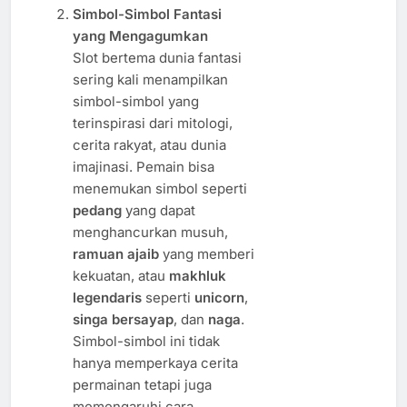
Simbol-Simbol Fantasi
yang Mengagumkan
Slot bertema dunia fantasi
sering kali menampilkan
simbol-simbol yang
terinspirasi dari mitologi,
cerita rakyat, atau dunia
imajinasi. Pemain bisa
menemukan simbol seperti
pedang
yang dapat
menghancurkan musuh,
ramuan ajaib
yang memberi
kekuatan, atau
makhluk
legendaris
seperti
unicorn
,
singa bersayap
, dan
naga
.
Simbol-simbol ini tidak
hanya memperkaya cerita
permainan tetapi juga
memengaruhi cara