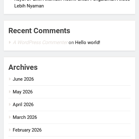
Lebih Nyaman
Recent Comments
A WordPress Commenter
on
Hello world!
Archives
June 2026
May 2026
April 2026
March 2026
February 2026