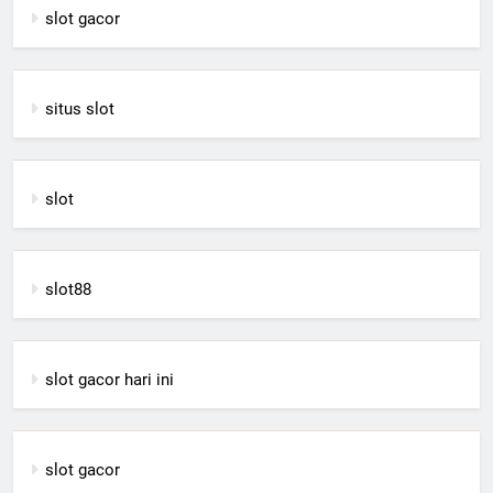
slot gacor
situs slot
slot
slot88
slot gacor hari ini
slot gacor