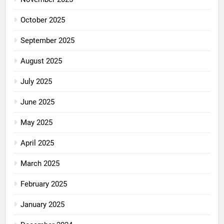
October 2025
September 2025
August 2025
July 2025
June 2025
May 2025
April 2025
March 2025
February 2025
January 2025