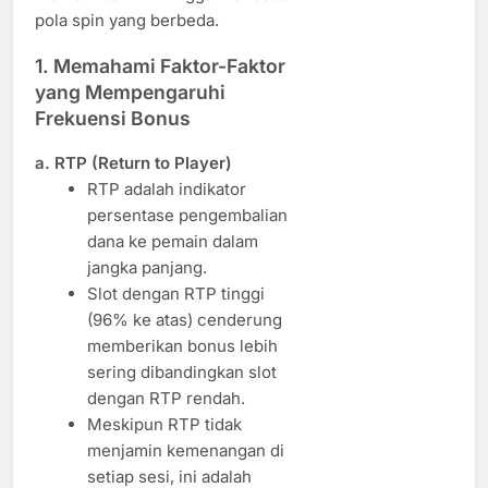
pola spin yang berbeda.
1. Memahami Faktor-Faktor
yang Mempengaruhi
Frekuensi Bonus
a. RTP (Return to Player)
RTP adalah indikator
persentase pengembalian
dana ke pemain dalam
jangka panjang.
Slot dengan RTP tinggi
(96% ke atas) cenderung
memberikan bonus lebih
sering dibandingkan slot
dengan RTP rendah.
Meskipun RTP tidak
menjamin kemenangan di
setiap sesi, ini adalah