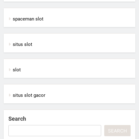
spaceman slot
situs slot
slot
situs slot gacor
Search
SEARCH