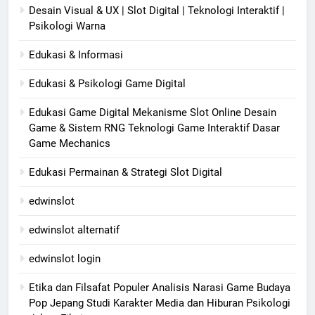
Desain Visual & UX | Slot Digital | Teknologi Interaktif |
Psikologi Warna
Edukasi & Informasi
Edukasi & Psikologi Game Digital
Edukasi Game Digital Mekanisme Slot Online Desain
Game & Sistem RNG Teknologi Game Interaktif Dasar
Game Mechanics
Edukasi Permainan & Strategi Slot Digital
edwinslot
edwinslot alternatif
edwinslot login
Etika dan Filsafat Populer Analisis Narasi Game Budaya
Pop Jepang Studi Karakter Media dan Hiburan Psikologi