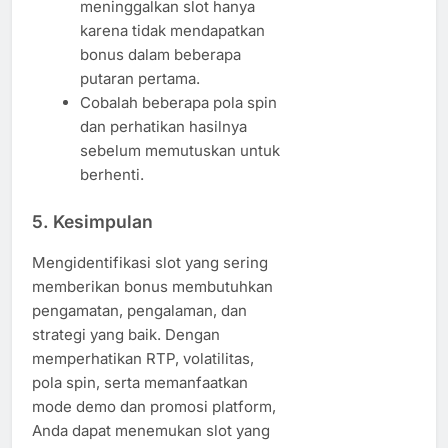
meninggalkan slot hanya
karena tidak mendapatkan
bonus dalam beberapa
putaran pertama.
Cobalah beberapa pola spin
dan perhatikan hasilnya
sebelum memutuskan untuk
berhenti.
5. Kesimpulan
Mengidentifikasi slot yang sering
memberikan bonus membutuhkan
pengamatan, pengalaman, dan
strategi yang baik. Dengan
memperhatikan RTP, volatilitas,
pola spin, serta memanfaatkan
mode demo dan promosi platform,
Anda dapat menemukan slot yang