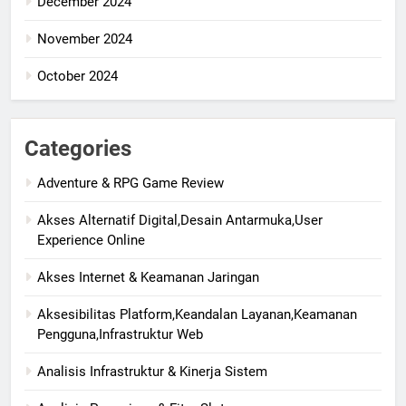
December 2024
November 2024
October 2024
Categories
Adventure & RPG Game Review
Akses Alternatif Digital,Desain Antarmuka,User
Experience Online
Akses Internet & Keamanan Jaringan
Aksesibilitas Platform,Keandalan Layanan,Keamanan
Pengguna,Infrastruktur Web
Analisis Infrastruktur & Kinerja Sistem