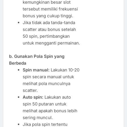
kemungkinan besar slot
tersebut memiliki frekuensi
bonus yang cukup tinggi.
Jika tidak ada tanda-tanda
scatter atau bonus setelah
50 spin, pertimbangkan
untuk mengganti permainan.
b. Gunakan Pola Spin yang
Berbeda
Spin manual:
Lakukan 10-20
spin secara manual untuk
melihat pola munculnya
scatter.
Auto spin:
Lakukan auto
spin 50 putaran untuk
melihat apakah bonus lebih
sering muncul.
Jika pola spin tertentu