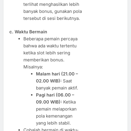
terlihat menghasilkan lebih
banyak bonus, gunakan pola
tersebut di sesi berikutnya.
c. Waktu Bermain
Beberapa pemain percaya
bahwa ada waktu tertentu
ketika slot lebih sering
memberikan bonus.
Misalnya:
Malam hari (21.00 –
02.00 WIB):
Saat
banyak pemain aktif.
Pagi hari (06.00 –
09.00 WIB):
Ketika
pemain melaporkan
pola kemenangan
yang lebih stabil.
Cobalah bermain di waktu-