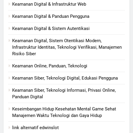
Keamanan Digital & Infrastruktur Web
Keamanan Digital & Panduan Pengguna
Keamanan Digital & Sistem Autentikasi
Keamanan Digital, Sistem Otentikasi Modern,
Infrastruktur Identitas, Teknologi Verifikasi, Manajemen
Risiko Siber
Keamanan Online, Panduan, Teknologi
Keamanan Siber, Teknologi Digital, Edukasi Pengguna
Keamanan Siber, Teknologi Informasi, Privasi Online,
Panduan Digital
Keseimbangan Hidup Kesehatan Mental Game Sehat
Manajemen Waktu Teknologi dan Gaya Hidup
link alternatif edwinslot