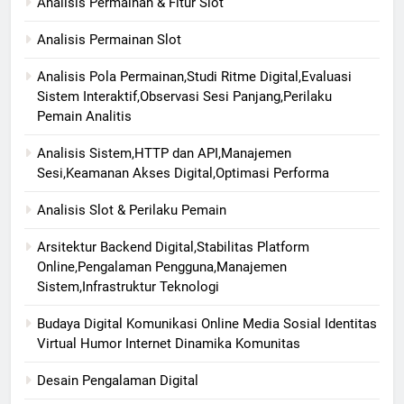
Analisis Permainan & Fitur Slot
Analisis Permainan Slot
Analisis Pola Permainan,Studi Ritme Digital,Evaluasi
Sistem Interaktif,Observasi Sesi Panjang,Perilaku
Pemain Analitis
Analisis Sistem,HTTP dan API,Manajemen
Sesi,Keamanan Akses Digital,Optimasi Performa
Analisis Slot & Perilaku Pemain
Arsitektur Backend Digital,Stabilitas Platform
Online,Pengalaman Pengguna,Manajemen
Sistem,Infrastruktur Teknologi
Budaya Digital Komunikasi Online Media Sosial Identitas
Virtual Humor Internet Dinamika Komunitas
Desain Pengalaman Digital