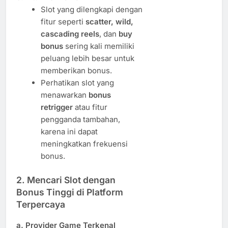
Slot yang dilengkapi dengan
fitur seperti
scatter, wild,
cascading reels
, dan
buy
bonus
sering kali memiliki
peluang lebih besar untuk
memberikan bonus.
Perhatikan slot yang
menawarkan
bonus
retrigger
atau fitur
pengganda tambahan,
karena ini dapat
meningkatkan frekuensi
bonus.
2. Mencari Slot dengan
Bonus Tinggi di Platform
Terpercaya
a. Provider Game Terkenal