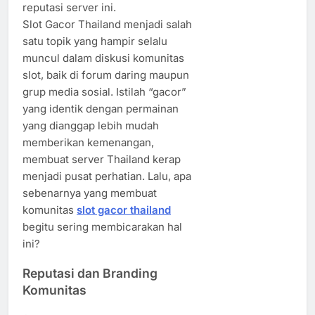
reputasi server ini.
Slot Gacor Thailand menjadi salah
satu topik yang hampir selalu
muncul dalam diskusi komunitas
slot, baik di forum daring maupun
grup media sosial. Istilah “gacor”
yang identik dengan permainan
yang dianggap lebih mudah
memberikan kemenangan,
membuat server Thailand kerap
menjadi pusat perhatian. Lalu, apa
sebenarnya yang membuat
komunitas
slot gacor thailand
begitu sering membicarakan hal
ini?
Reputasi dan Branding
Komunitas