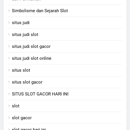
Simbolisme dan Sejarah Slot
situs judi
situs judi slot
situs judi slot gacor
situs judi slot online
situs slot
situs slot gacor
SITUS SLOT GACOR HARI INI
slot
slot gacor
slot gacor hari ini