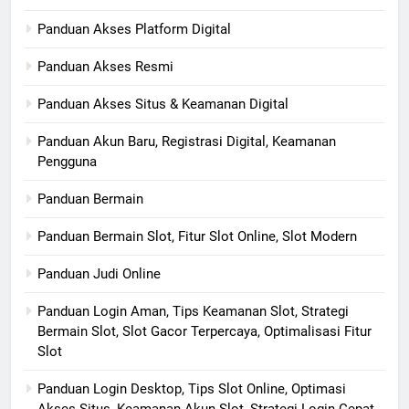
Panduan Akses Platform Digital
Panduan Akses Resmi
Panduan Akses Situs & Keamanan Digital
Panduan Akun Baru, Registrasi Digital, Keamanan
Pengguna
Panduan Bermain
Panduan Bermain Slot, Fitur Slot Online, Slot Modern
Panduan Judi Online
Panduan Login Aman, Tips Keamanan Slot, Strategi
Bermain Slot, Slot Gacor Terpercaya, Optimalisasi Fitur
Slot
Panduan Login Desktop, Tips Slot Online, Optimasi
Akses Situs, Keamanan Akun Slot, Strategi Login Cepat