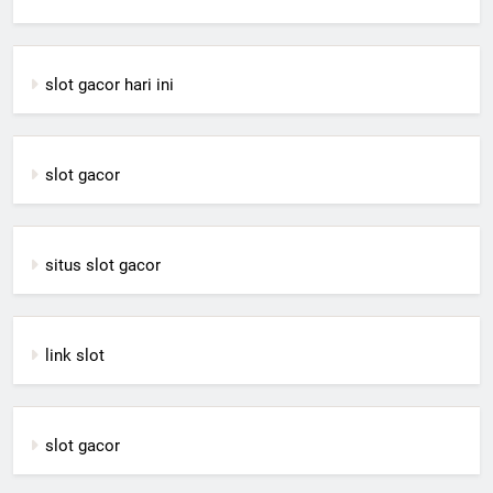
slot gacor hari ini
slot gacor
situs slot gacor
link slot
slot gacor