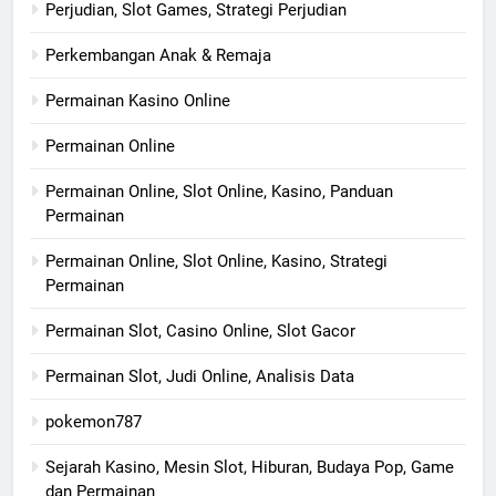
Perjudian, Slot Games, Strategi Perjudian
Perkembangan Anak & Remaja
Permainan Kasino Online
Permainan Online
Permainan Online, Slot Online, Kasino, Panduan
Permainan
Permainan Online, Slot Online, Kasino, Strategi
Permainan
Permainan Slot, Casino Online, Slot Gacor
Permainan Slot, Judi Online, Analisis Data
pokemon787
Sejarah Kasino, Mesin Slot, Hiburan, Budaya Pop, Game
dan Permainan