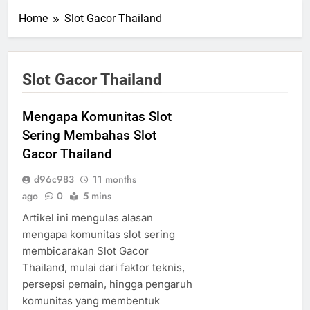
Home
Slot Gacor Thailand
Slot Gacor Thailand
Mengapa Komunitas Slot
Sering Membahas Slot
Gacor Thailand
d96c983
11 months
ago
0
5 mins
Artikel ini mengulas alasan
mengapa komunitas slot sering
membicarakan Slot Gacor
Thailand, mulai dari faktor teknis,
persepsi pemain, hingga pengaruh
komunitas yang membentuk