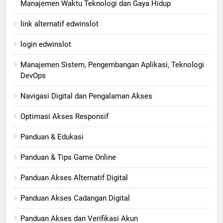
Manajemen Waktu Teknologi dan Gaya Hidup
link alternatif edwinslot
login edwinslot
Manajemen Sistem, Pengembangan Aplikasi, Teknologi
DevOps
Navigasi Digital dan Pengalaman Akses
Optimasi Akses Responsif
Panduan & Edukasi
Panduan & Tips Game Online
Panduan Akses Alternatif Digital
Panduan Akses Cadangan Digital
Panduan Akses dan Verifikasi Akun