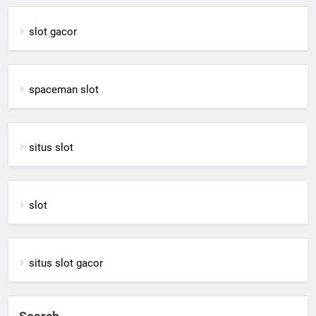
slot gacor
spaceman slot
situs slot
slot
situs slot gacor