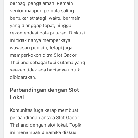
berbagi pengalaman. Pemain
senior maupun pemula saling
bertukar strategi, waktu bermain
yang dianggap tepat, hingga
rekomendasi pola putaran. Diskusi
ini tidak hanya memperkaya
wawasan pemain, tetapi juga
memperkokoh citra Slot Gacor
Thailand sebagai topik utama yang
seakan tidak ada habisnya untuk
dibicarakan.
Perbandingan dengan Slot
Lokal
Komunitas juga kerap membuat
perbandingan antara Slot Gacor
Thailand dengan slot lokal. Topik
ini menambah dinamika diskusi