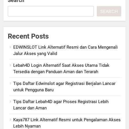
Search
SEARCH
Recent Posts
EDWINSLOT Link Alternatif Resmi dan Cara Mengenali
Jalur Akses yang Valid
Lebah4D Login Alternatif Saat Akses Utama Tidak
Tersedia dengan Panduan Aman dan Terarah
Tips Daftar Edwinslot agar Registrasi Berjalan Lancar
untuk Pengguna Baru
Tips Daftar Lebah4D agar Proses Registrasi Lebih
Lancar dan Aman
Kaya787 Link Alternatif Resmi untuk Pengalaman Akses
Lebih Nyaman