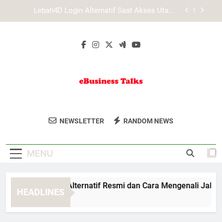
Skip
Terarah
Tips Daftar Edwinslot agar Registrasi Berjalan
to
Lancar untuk Pengguna Baru
content
Tips Daftar Lebah4D agar Proses Registrasi Lebih
Lancar dan Aman
EDWINSLOT Link Alternatif Resmi dan Cara
Mengenali Jalur Akses yang Valid
Lebah4D Login Alternatif Saat Akses Utama
Tidak Tersedia dengan Panduan Aman dan
Terarah
Tips Daftar Edwinslot agar Registrasi Berjalan
Lancar untuk Pengguna Baru
EBusiness Talks
Temukan Tips Dan Informasi Bisnis Digital
Tips Daftar Lebah4D agar Proses Registrasi Lebih
NEWSLETTER
RANDOM NEWS
Lancar dan Aman
Di EBusiness Talks.
MENU
WINSLOT Link Alternatif Resmi dan Cara Mengenali Jalur Akse
HEADLINES
onth Ago