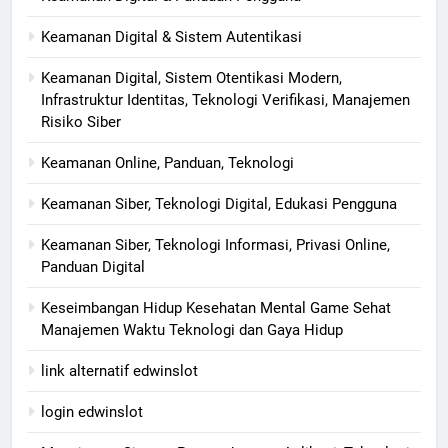
Keamanan Digital & Sistem Autentikasi
Keamanan Digital, Sistem Otentikasi Modern,
Infrastruktur Identitas, Teknologi Verifikasi, Manajemen
Risiko Siber
Keamanan Online, Panduan, Teknologi
Keamanan Siber, Teknologi Digital, Edukasi Pengguna
Keamanan Siber, Teknologi Informasi, Privasi Online,
Panduan Digital
Keseimbangan Hidup Kesehatan Mental Game Sehat
Manajemen Waktu Teknologi dan Gaya Hidup
link alternatif edwinslot
login edwinslot