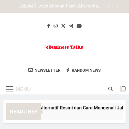
Skip
Terarah
Tips Daftar Edwinslot agar Registrasi Berjalan
to
Lancar untuk Pengguna Baru
content
Tips Daftar Lebah4D agar Proses Registrasi Lebih
Lancar dan Aman
EDWINSLOT Link Alternatif Resmi dan Cara
Mengenali Jalur Akses yang Valid
Lebah4D Login Alternatif Saat Akses Utama
Tidak Tersedia dengan Panduan Aman dan
Terarah
Tips Daftar Edwinslot agar Registrasi Berjalan
Lancar untuk Pengguna Baru
EBusiness Talks
Temukan Tips Dan Informasi Bisnis Digital
Tips Daftar Lebah4D agar Proses Registrasi Lebih
NEWSLETTER
RANDOM NEWS
Lancar dan Aman
Di EBusiness Talks.
MENU
DWINSLOT Link Alternatif Resmi dan Cara Mengenali Jalur Aks
HEADLINES
 Month Ago