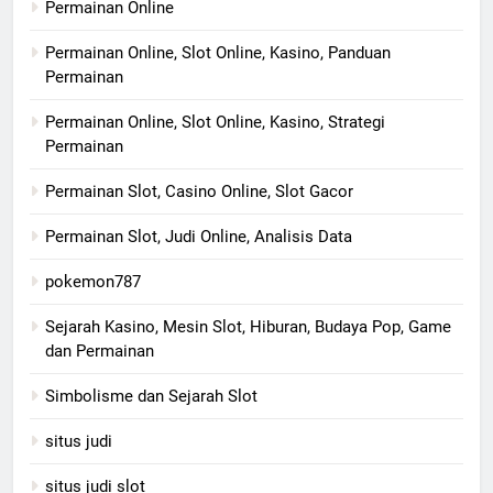
Permainan Online
Permainan Online, Slot Online, Kasino, Panduan
Permainan
Permainan Online, Slot Online, Kasino, Strategi
Permainan
Permainan Slot, Casino Online, Slot Gacor
Permainan Slot, Judi Online, Analisis Data
pokemon787
Sejarah Kasino, Mesin Slot, Hiburan, Budaya Pop, Game
dan Permainan
Simbolisme dan Sejarah Slot
situs judi
situs judi slot