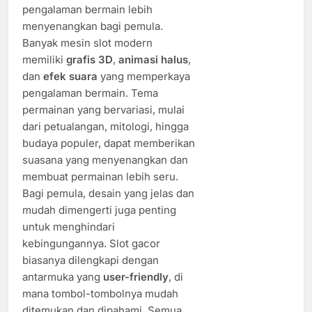
pengalaman bermain lebih
menyenangkan bagi pemula.
Banyak mesin slot modern
memiliki
grafis 3D
,
animasi halus
,
dan
efek suara
yang memperkaya
pengalaman bermain. Tema
permainan yang bervariasi, mulai
dari petualangan, mitologi, hingga
budaya populer, dapat memberikan
suasana yang menyenangkan dan
membuat permainan lebih seru.
Bagi pemula, desain yang jelas dan
mudah dimengerti juga penting
untuk menghindari
kebingungannya. Slot gacor
biasanya dilengkapi dengan
antarmuka yang
user-friendly
, di
mana tombol-tombolnya mudah
ditemukan dan dipahami. Semua