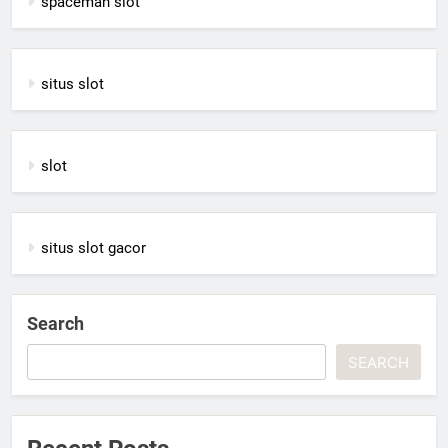
spaceman slot
situs slot
slot
situs slot gacor
Search
SEARCH