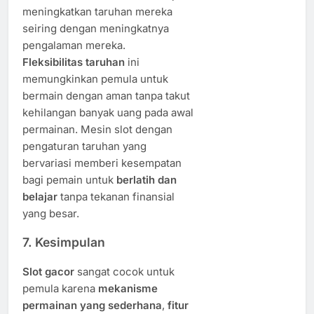
meningkatkan taruhan mereka
seiring dengan meningkatnya
pengalaman mereka.
Fleksibilitas taruhan
ini
memungkinkan pemula untuk
bermain dengan aman tanpa takut
kehilangan banyak uang pada awal
permainan. Mesin slot dengan
pengaturan taruhan yang
bervariasi memberi kesempatan
bagi pemain untuk
berlatih dan
belajar
tanpa tekanan finansial
yang besar.
7.
Kesimpulan
Slot gacor
sangat cocok untuk
pemula karena
mekanisme
permainan yang sederhana
,
fitur