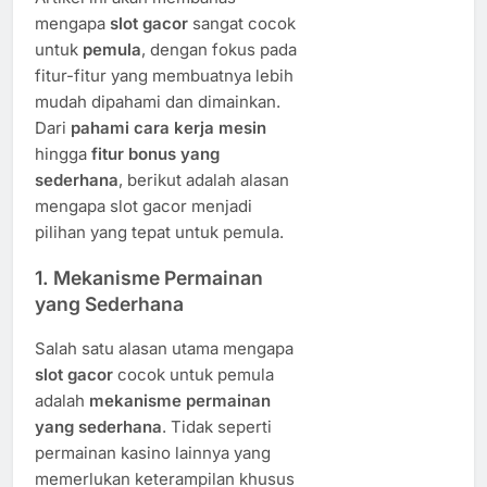
mengapa
slot gacor
sangat cocok
untuk
pemula
, dengan fokus pada
fitur-fitur yang membuatnya lebih
mudah dipahami dan dimainkan.
Dari
pahami cara kerja mesin
hingga
fitur bonus yang
sederhana
, berikut adalah alasan
mengapa slot gacor menjadi
pilihan yang tepat untuk pemula.
1.
Mekanisme Permainan
yang Sederhana
Salah satu alasan utama mengapa
slot gacor
cocok untuk pemula
adalah
mekanisme permainan
yang sederhana
. Tidak seperti
permainan kasino lainnya yang
memerlukan keterampilan khusus