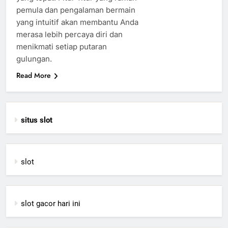
pemula dan pengalaman bermain
yang intuitif akan membantu Anda
merasa lebih percaya diri dan
menikmati setiap putaran
gulungan.
Read More
situs slot
slot
slot gacor hari ini