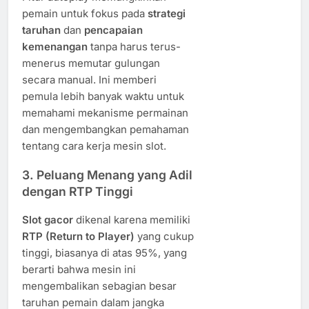
pemain untuk fokus pada
strategi
taruhan
dan
pencapaian
kemenangan
tanpa harus terus-
menerus memutar gulungan
secara manual. Ini memberi
pemula lebih banyak waktu untuk
memahami mekanisme permainan
dan mengembangkan pemahaman
tentang cara kerja mesin slot.
3.
Peluang Menang yang Adil
dengan RTP Tinggi
Slot gacor
dikenal karena memiliki
RTP (Return to Player)
yang cukup
tinggi, biasanya di atas 95%, yang
berarti bahwa mesin ini
mengembalikan sebagian besar
taruhan pemain dalam jangka