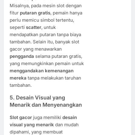
Misalnya, pada mesin slot dengan
fitur
putaran gratis
, pemain hanya
perlu memicu simbol tertentu,
seperti
scatter
, untuk
mendapatkan putaran tanpa biaya
tambahan. Selain itu, banyak slot
gacor yang menawarkan
pengganda
selama putaran gratis,
yang memungkinkan pemain untuk
menggandakan kemenangan
mereka
tanpa melakukan taruhan
tambahan.
5.
Desain Visual yang
Menarik dan Menyenangkan
Slot gacor
juga memiliki
desain
visual yang menarik
dan mudah
dipahami, yang membuat