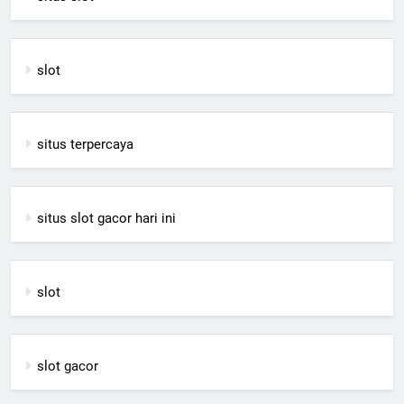
slot
situs terpercaya
situs slot gacor hari ini
slot
slot gacor