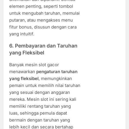
elemen penting, seperti tombol
untuk mengubah taruhan, memulai
putaran, atau mengakses menu
fitur bonus, disusun dengan cara
yang intuitif.
6.
Pembayaran dan Taruhan
yang Fleksibel
Banyak mesin slot gacor
menawarkan
pengaturan taruhan
yang fleksibel
, memungkinkan
pemain untuk memilih nilai taruhan
yang sesuai dengan anggaran
mereka. Mesin slot ini sering kali
memiliki rentang taruhan yang
luas, sehingga pemula dapat
bermain dengan taruhan yang
lebih kecil dan secara bertahap