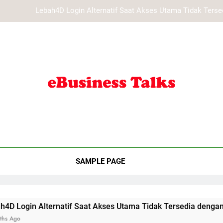
Lebah4D Login Alternatif Saat Akses Utama Tidak Ters
Tips Daftar Edwinslot agar Registra
Tips Daftar Lebah4D agar Pr
EDWINSLOT Link Alternatif Resmi dan C
Lebah4D Login Alternatif Saat Akses Utama Tidak Ters
Tips Daftar Edwinslot agar Registra
siness Talks
ps Dan Informasi Bisnis Digital Di EBusiness Talks.
Tips Daftar Lebah4D agar Pr
SAMPLE PAGE
 Alternatif Saat Akses Utama Tidak Tersedia dengan Pandua