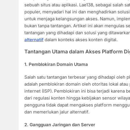
sebuah situs atau aplikasi. Lae138, sebagai salah sat
populer, menyadari hal ini dan menghadirkan solus
untuk menjaga kelangsungan akses. Namun, implemen
bukan tanpa tantangan. Artikel ini akan mengulas 
tantangan yang dihadapi dan solusi yang ditawarka
alternatif
dalam konteks akses konten digital.
Tantangan Utama dalam Akses Platform Dig
1.
Pemblokiran Domain Utama
Salah satu tantangan terbesar yang dihadapi oleh p
adalah pemblokiran domain oleh otoritas lokal atau
internet (ISP). Pemblokiran ini bisa terjadi karena b
dari regulasi konten hingga kebijakan sensor wilay
pengguna tidak dapat mengakses platform menggu
dan memerlukan jalur alternatif.
2.
Gangguan Jaringan dan Server