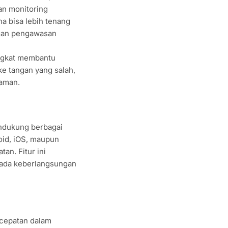
an monitoring
a bisa lebih tenang
ngan pengawasan
angkat membantu
e tangan yang salah,
 aman.
mendukung berbagai
oid, iOS, maupun
an. Fitur ini
pada keberlangsungan
kecepatan dalam