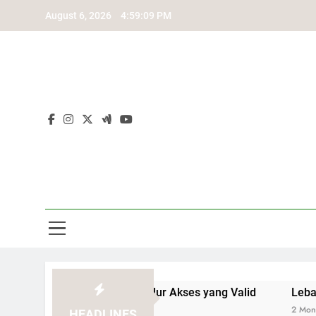
Skip
August 6, 2026
4:59:10 PM
to
content
EBu
Temukan Ti
n Cara Mengenali Jalur Akses yang Valid
Lebah4D Login
2 Months Ago
HEADLINES