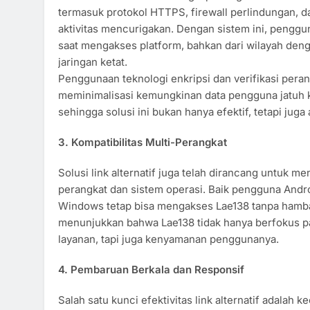
termasuk protokol HTTPS, firewall perlindungan, d
aktivitas mencurigakan. Dengan sistem ini, penggun
saat mengakses platform, bahkan dari wilayah de
jaringan ketat.
Penggunaan teknologi enkripsi dan verifikasi per
meminimalisasi kemungkinan data pengguna jatuh k
sehingga solusi ini bukan hanya efektif, tetapi juga
3.
Kompatibilitas Multi-Perangkat
Solusi link alternatif juga telah dirancang untuk 
perangkat dan sistem operasi. Baik pengguna Andr
Windows tetap bisa mengakses Lae138 tanpa hambat
menunjukkan bahwa Lae138 tidak hanya berfokus 
layanan, tapi juga kenyamanan penggunanya.
4.
Pembaruan Berkala dan Responsif
Salah satu kunci efektivitas link alternatif adalah 