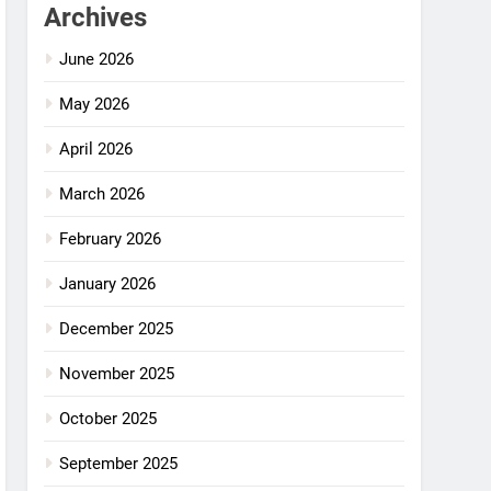
Archives
June 2026
May 2026
April 2026
March 2026
February 2026
January 2026
December 2025
November 2025
October 2025
September 2025