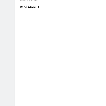
Read More