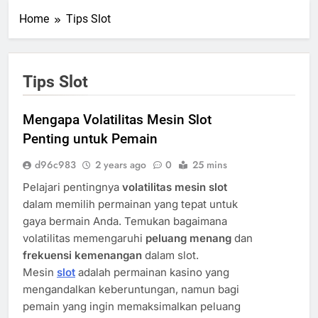
Home
Tips Slot
Tips Slot
Mengapa Volatilitas Mesin Slot
Penting untuk Pemain
d96c983
2 years ago
0
25 mins
Pelajari pentingnya
volatilitas mesin slot
dalam memilih permainan yang tepat untuk
gaya bermain Anda. Temukan bagaimana
volatilitas memengaruhi
peluang menang
dan
frekuensi kemenangan
dalam slot.
Mesin
slot
adalah permainan kasino yang
mengandalkan keberuntungan, namun bagi
pemain yang ingin memaksimalkan peluang