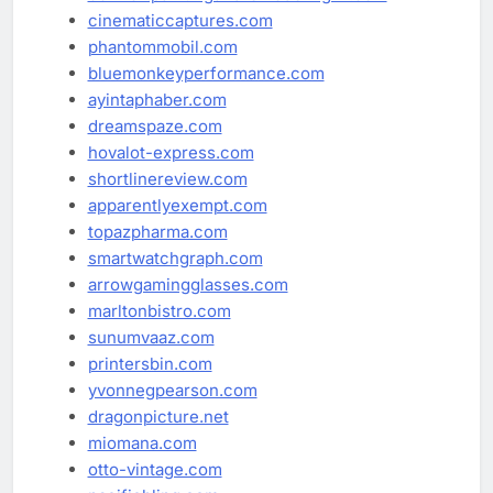
cinematiccaptures.com
phantommobil.com
bluemonkeyperformance.com
ayintaphaber.com
dreamspaze.com
hovalot-express.com
shortlinereview.com
apparentlyexempt.com
topazpharma.com
smartwatchgraph.com
arrowgamingglasses.com
marltonbistro.com
sunumvaaz.com
printersbin.com
yvonnegpearson.com
dragonpicture.net
miomana.com
otto-vintage.com