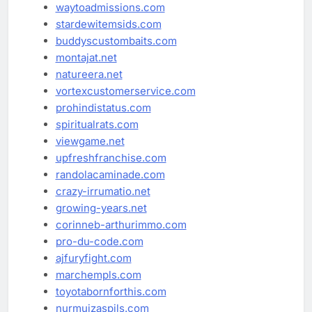
waytoadmissions.com
stardewitemsids.com
buddyscustombaits.com
montajat.net
natureera.net
vortexcustomerservice.com
prohindistatus.com
spiritualrats.com
viewgame.net
upfreshfranchise.com
randolacaminade.com
crazy-irrumatio.net
growing-years.net
corinneb-arthurimmo.com
pro-du-code.com
ajfuryfight.com
marchempls.com
toyotabornforthis.com
nurmuizaspils.com