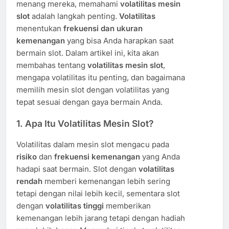
menang mereka, memahami
volatilitas mesin
slot
adalah langkah penting.
Volatilitas
menentukan
frekuensi dan ukuran
kemenangan
yang bisa Anda harapkan saat
bermain slot. Dalam artikel ini, kita akan
membahas tentang
volatilitas mesin slot
,
mengapa volatilitas itu penting, dan bagaimana
memilih mesin slot dengan volatilitas yang
tepat sesuai dengan gaya bermain Anda.
1.
Apa Itu Volatilitas Mesin Slot?
Volatilitas dalam mesin slot mengacu pada
risiko
dan
frekuensi kemenangan
yang Anda
hadapi saat bermain. Slot dengan
volatilitas
rendah
memberi kemenangan lebih sering
tetapi dengan nilai lebih kecil, sementara slot
dengan
volatilitas tinggi
memberikan
kemenangan lebih jarang tetapi dengan hadiah