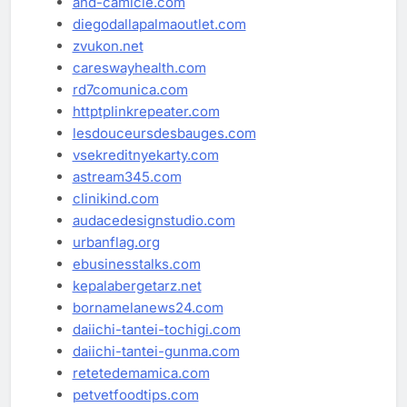
and-camicie.com
diegodallapalmaoutlet.com
zvukon.net
careswayhealth.com
rd7comunica.com
httptplinkrepeater.com
lesdouceursdesbauges.com
vsekreditnyekarty.com
astream345.com
clinikind.com
audacedesignstudio.com
urbanflag.org
ebusinesstalks.com
kepalabergetarz.net
bornamelanews24.com
daiichi-tantei-tochigi.com
daiichi-tantei-gunma.com
retetedemamica.com
petvetfoodtips.com