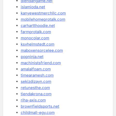
diendangame.net
islamioda.net
kanyewestmerchllc.com
mobilehomeprotalk.com
carhartthoodie.net
farmprotalk.com
monocolar.com
ksvhelmstedt.com
maboxensorcelee.com
popninja.net
machinistsfriend.com
amalalfoam.com
timearamesh.com
sekizdizayn.com
retunesthe.com
tiendakrona.com
riha-axis.com
brownfieldsports.net
childmall-egy.com