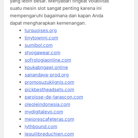
yang lebih besar. Menyadari tingkat volatilitas
suatu mesin slot sangat penting karena ini
mempengaruhi bagaimana dan kapan Anda
dapat mengharapkan kemenangan.
turquoises.org
tinytownnj.com
sumibol.com
styogawear.com
sofrologiaonline.com
kpukabngawi.online
sanandaya-prod.org
promosuzukiignis.com
pickbestheadsets.com
paroisse-de-tarascon.com
oleoleindonesia.com
mydigitalevo.com
mejorescafeteras.com
lythbound.com
lequilibreduchien.com