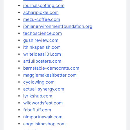
journalspotting.com
acharipickle.com
mezu-coffee.com
ionianenvironmentfoundation.org
techoscience.com
gushireview.com
ithinkspanish.com
writeideas101.com
artfullposters.com
barnstable-democrats.com
maggiemakesitbetter.com
cyclowing.com
actual-synergy.com
lyrikshub.com
wildwordsfest.com
fabufluff.com
nimportnawak.com
angelisimashop.com