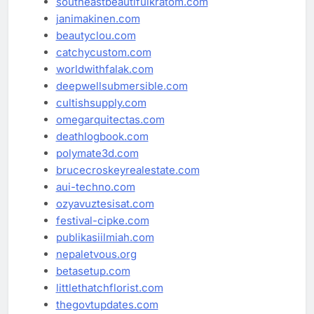
southeastbeautifulkratom.com
janimakinen.com
beautyclou.com
catchycustom.com
worldwithfalak.com
deepwellsubmersible.com
cultishsupply.com
omegarquitectas.com
deathlogbook.com
polymate3d.com
brucecroskeyrealestate.com
aui-techno.com
ozyavuztesisat.com
festival-cipke.com
publikasiilmiah.com
nepaletvous.org
betasetup.com
littlethatchflorist.com
thegovtupdates.com